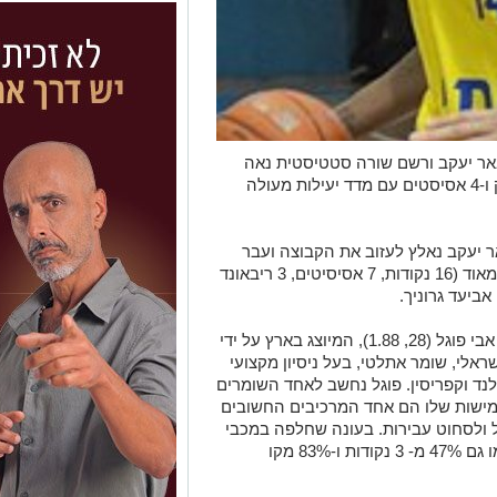
אר יעקב ורשם שורה סטטיסטית נאה
לגארד – 18.6 נקודות, 9.5 ריבאונד למשחק ו-4 אסיסטים עם מדד יעילות מעולה
 יעקב נאלץ לעזוב את הקבוצה ועבר
לשחק בפינלנד, גם שם כיכב בעונה טובה מאוד (16 נקודות, 7 אסיסיטים, 3 ריבאונד
ביעד גרוניך.
הקבוצה החתימה את המתאזרח הישראלי אבי פוגל (28, 1.88), המיוצג בארץ על ידי
ראלי, שומר אתלטי, בעל ניסיון מקצועי
סלנד וקפריסין. פוגל נחשב לאחד השומרים
גמישות שלו הם אחד המרכיבים החשובים
 ולסחוט עבירות. בעונה שחלפה במכבי
הוד השרון סיים פוגל עם 57% מהשדה, כמו גם 47% מ- 3 נקודות ו-83% מקו