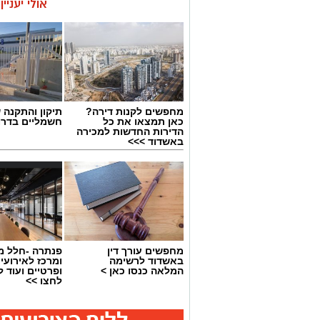
אולי יעניי
מחפשים לקנות דירה?
תיקון והתקנה 
כאן תמצאו את כל
חשמליים בדרו
הדירות החדשות למכירה
באשדוד >>>
צילום: מתוך עמוד הפייסבוק הרשמי של 
מחפשים עורך דין
פנתרה -חלל מ
באשדוד לרשימה
ומרכז לאירועי
במהלך המפגש התקיימה שיחה על קידום ה
המלאה כנסו כאן >
ופרטיים ועוד 
השחקנים, הרחבת שיתופי הפעולה וחשיבו
לחצו >>
באליצור יבנה ציינו כי ג'מצ'י, הנחשב לא
הישראלי, שיתף מניסיונו העשיר והעניק