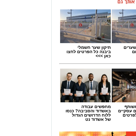
ן אותך גם
שערים
תיקון שער חשמלי
ם
ביבנה כל הפרטים לחצו
כאן >>>
אליצור יבנה כדורסל
שותף
מחפשים עבודה
ם עסקיים
באשדוד והסביבה? כנסו
כדורסל בעיר, פיתוח דור העתיד של
לפרטים
ללוח הדרושים הגדול
ת החינוך לערכים באמצעות הספורט.
של אשדוד נט
חת הדמויות הבולטות בתולדות הכדורסל
 למשתתפים השראה להמשך העשייה למען