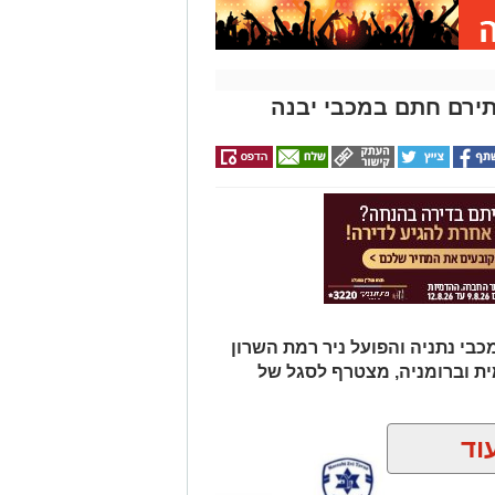
 הנוער הפעילים באגודה.
געתו, על השיחה הפתוחה ועל התמיכה
המשך הצלחה ועשייה.
תירם חתם במכבי יבנה
מים מאירוע חדשותי? מצאתם טעות
בי נתניה והפועל ניר רמת השרון
מית וברומניה, מצטרף לסגל של
וד