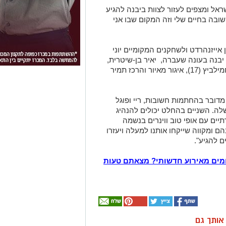
אל ומצפים לעזור לצוות ביבנה להגיע
ובה בחיים שלי וזה המקום שבו אני
אייזנהרדט ולשחקנים המקומיים יוני
 יבנה בעונה שעברה, יאיר בן-שיטרית,
הרכז מתן יובל, אמיר בורסוק (17), יובל רחמילביץ (17), איגור מאיור והרכז תמיר
 מדובר בהחתמות חשובות, ריי ופוגל
שלה. השניים בהחלט יכולים להנהיג
יים עם אופי טוב ווינרים בנשמה
הם ומקווה שייקחו אותנו למעלה ויעזרו
ם להגיע".
מים מאירוע חדשותי? מצאתם טעות
ן אותך גם