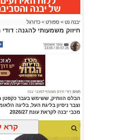
קידום הענף בעיר ובקרב מאות הילדים ובני
בסיום הביקור הודו באגודה לג'מצ'י על ה
יבנה נט
>
ספורט
>
כדורגל
המתמשכת בכדורסל הישראלי, ואיחלו לו 
חיזוק משמעותי להגנה: דודי 
יש לכם מידע חשוב שטרם נחשף? צילו
בכתבה? נשמח שתשתפו אותנו
עופר אשטוקר
30.07.26 / 13:05
תגים:
דודי תירם מצטרף למכבי יבנה
הבלם הוותיק, ששימש בעבר כקפטן מכ
וצבר ניסיון בליגת העל, בליגה הלאו
מכבי יבנה לקראת עונת 2026/27
קרא ע