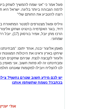
פוגל אמר כי "אני שמח להמשיך לשחק בישר
לרמה הגבוהה ביותר בליגה. ישראל היא חש
רוצה להטביע את החותם שלי"
וויליס ופוגל מצטרפים לסנטר המתאזרח בן 
דויד, בוגר האקדמיה בוינגיט ושחקן אליצור
שמחוני.
מאמן אליצור יבנה, אוהד יתום: ''מבחינתנו
שיחקו בארץ וראינו את היכולות המגוונות 
ולעזור לקבוצה לנצח. שניהם שחקנים חברת
ומבחינתנו זה לא פחות חשוב. אני מאמין ב
לנו להצליח ויובילו למקומות שאנחנו חולמי
יש לכם מידע חשוב שטרם נחשף? צילו
בכתבה? נשמח שתשתפו אותנו
אולי יעניי