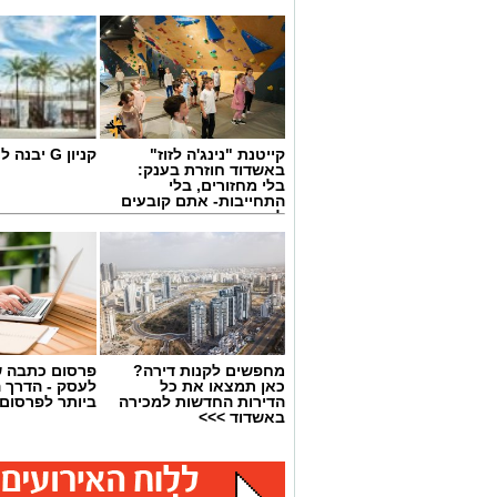
קייטנת "נינג'ה לזוז"
קניון G יבנה לחצו כאן
באשדוד חוזרת בענק:
בלי מחזורים, בלי
התחייבות- אתם קובעים
לכמה ואיזה ימים
להירשם!
מחפשים לקנות דירה?
פרסום כתבה ש
כאן תמצאו את כל
לעסק - הדרך 
הדירות החדשות למכירה
ביותר לפרסום
באשדוד >>>