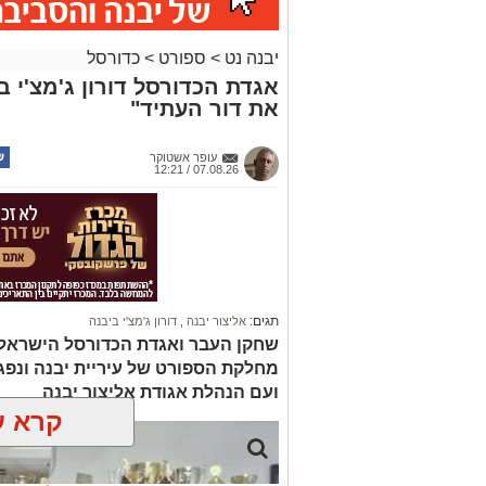
יבנה נט
>
ספורט
>
כדורסל
אגדת הכדורסל דורון ג'מצ'י 
את דור העתיד"
עופר אשטוקר
07.08.26 / 12:21
תגים:
אליצור יבנה
,
דורון ג'מצ'י ביבנה
שחקן העבר ואגדת הכדורסל הישראלי,
מחלקת הספורט של עיריית יבנה ונפג
ועם הנהלת אגודת אליצור יבנה
קרא ע