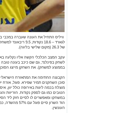
וויליס התחיל את העונה שעברה במכבי ב
של 26.3 (מקום שלישי בליגה).
עקב המצב הכלכלי הקשה אליו נקלעה באר
בממוצע למשחק). את השחקן מייצג הסוכן א
סוכן השחקנים תמיר שפירא. פוגל, אזרח יש
מוצלח בכמה ליגות באירופה כולל יוון, אי
הטובים כמו גם לספק נקודות. הזריזות וה
במשחקו ומאפשרים לו לסיים חזק ליד הסל
העונשין.