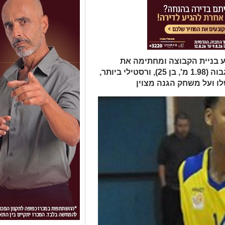
ע בניית הקבוצה ומחתימה את
השחקן הזר המצוין, ריי וויליס. גארד גבוה (1.98 מ', בן 25), ורסטילי ביותר,
לו ועל משחק הגנה מצוין