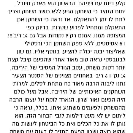
קלע בינגו עם שניהם. הראשון הוא מארק טינדל.
יתום הזהיר כי השחקן מגיע ללא כושר משחק וצריך
לתת לו זמן להתאקלם. אז נראה כי השחקן אכן
התאקלם ומתחיל לפרוע שטרות, בדיוק כפי
המצופה ממנו. אמנם רק 9 נקודות אבל גם 14 ריב'!!!
ו 5 אסיסטים. ללא ספק השחקן הכי ורסטילי
שאליצור יבנה יכולה להציע. בנוסף אליו, גם שון
לבנובסקי נראה טוב מאוד אחרי שהפעם קיבל קצת
יותר דקות משחק, עקב הגודל המסיבי של היריבה.
14 נק' ו 6 ריב' באחוזים מצוינים של הסנטר הצעיר
נתנו ליבנה הרבה מאוד כח מתחת לסלים, למרות
השחקנים האיכותיים של היריבה. אבל מעל כולם
היה הפעם נאור שרון. הגארד לוקח על עצמו הרבה
מהמשחק ולפעמים משתגע איתו. בכלל, נראה כי
ליתום יש לא מעט דילמות לגבי הבחור הזה. הוא
נותן לו את כל הכלים ואת כל הביטחון לעשות מה
שהוא רוצה ושרון הפעם החזיר לו בענק עם משחק