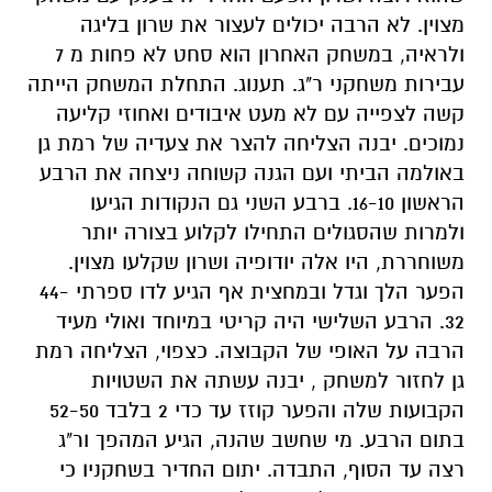
מצוין. לא הרבה יכולים לעצור את שרון בליגה
ולראיה, במשחק האחרון הוא סחט לא פחות מ 7
עבירות משחקני ר"ג. תענוג. התחלת המשחק הייתה
קשה לצפייה עם לא מעט איבודים ואחוזי קליעה
נמוכים. יבנה הצליחה להצר את צעדיה של רמת גן
באולמה הביתי ועם הגנה קשוחה ניצחה את הרבע
הראשון 16-10. ברבע השני גם הנקודות הגיעו
ולמרות שהסגולים התחילו לקלוע בצורה יותר
משוחררת, היו אלה יודופיה ושרון שקלעו מצוין.
הפער הלך וגדל ובמחצית אף הגיע לדו ספרתי 44-
32. הרבע השלישי היה קריטי במיוחד ואולי מעיד
הרבה על האופי של הקבוצה. כצפוי, הצליחה רמת
גן לחזור למשחק , יבנה עשתה את השטויות
הקבועות שלה והפער קוזז עד כדי 2 בלבד 52-50
בתום הרבע. מי שחשב שהנה, הגיע המהפך ור"ג
רצה עד הסוף, התבדה. יתום החדיר בשחקניו כי