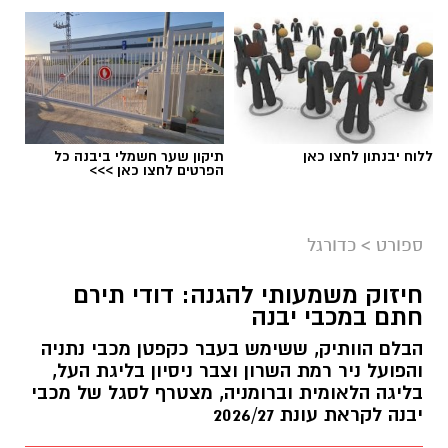
ללוח יבנתון לחצו כאן
תיקון שער חשמלי ביבנה כל
הפרטים לחצו כאן >>>
צילום: מתוך עמוד הפייסבוק הרשמי של אליצור
יבנה כדורסל
ספורט
>
כדורגל
במהלך המפגש התקיימה שיחה על קידום הכדורסל
חיזוק משמעותי להגנה: דודי תירם
בעיר, פיתוח דור העתיד של השחקנים, הרחבת
חתם במכבי יבנה
שיתופי הפעולה וחשיבות החינוך לערכים באמצעות
הבלם הוותיק, ששימש בעבר כקפטן מכבי נתניה
הספורט.
והפועל ניר רמת השרון וצבר ניסיון בליגת העל,
בליגה הלאומית וברומניה, מצטרף לסגל של מכבי
באליצור יבנה ציינו כי ג'מצ'י, הנחשב לאחת
יבנה לקראת עונת 2026/27
הדמויות הבולטות בתולדות הכדורסל הישראלי,