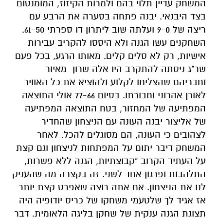
המשחק עדיין תלוי בהם ולמרות הקיזוז, המומנטום
בצד היבנאי. יבנה פתחה בסערה את הרבע עם
ריצה של 9-0 ועלתה שוב ליתרון דו ספרתי 61-50.
השחקנים עשו הגנה ולא היססו להקריב עבירות
אישיות, רק לא סלים קלים. מאותו הרגע, בכל פעם
שר"ג ניסתה להתקרב היו אלה שרון
מאיור
וחבריהם שהצליחו לקלוע ולהוציא את כל האוויר
לאורן אהרוני וחבורתו. בסיום 77-66 אולי התוצאה
המפתיעה של המחזור, בטח התוצאה המפתיעה
של אליצור יבנה העונה עם הניצחון שהחדיר
לצהובים כי העונה, הם מסוגלים להכל. לאחר
המשחק דיבר יתום על המפתחות לניצחון וגם קצת
על העתיד הקרוב "קבוצתיות, הגנה ללא פשרות,
התלהבות ופרגון אחד לשני. זה בקצרה מה שהעניק
לנו את הניצחון. אם אתה רוצה שאפרט קצת יותר
אז אגיד לך שלטעמי משחקו של כריס יודופיה היה
תצוגת הגנה ענקית של שחקן בליגה הלאומית. דבר