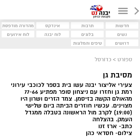
חדשות
תרבות
אינדקס
מהדורה מודפסת
נשים
בלוגים
לוח יבנה
לוח אירועים
דרושים
טיפים והמלצות
ספורט
>
כדורסל
מסיבת גן
צעירי אליצור יבנה עשו בית בספר לכוכבי עירוני
רמת גן וחזרו עם ניצחון סופר מפתיע 77-66
מהאולם הקשה בזיסמן. צמד הזרים ושרון היו
מצוינים. עכשיו חוזרים הביתה ביום שלישי
(19:00) לקרב מול הראשונה בטבלה ממגדל
העמק. בהצלחה
כתב- ארז זנו
צילום- חסדאי כהן