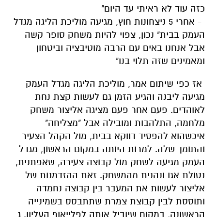
כזה עוד לא ראיתי עד היום"
- אחרי 5 ניצחונות חוץ, מגיעה מוליכת הליגה מגדל
העמק בבית
" נכון, צפוי להיות משחק סופר קשה
אבל אנחנו באים עם הרבה מוטיבציה וביטחון
ומאמינים שזה תלוי בנו"
אז כפי שיתום אמר, מוליכת הליגה מגדל העמק
מגיעה ליבנה והגיע הזמן גם לעשות קצת נחת
לאוהדים. פעם אחר פעם מציגה אליצור משחק
מלחמה, התלהבות ומובילה אבל "מצליחה"
איכשהוא להפסיד דווקא בבית, מול הקהל הצעיר
והתומך שלה. למרות היותה במקום הראשון, מגדל
העמק מגיעה לשחק מול קבוצה צעירה, שאפתנית,
נטולת אגו ונהנית מהמשחק. זאת ההזדמנות של
אליצור לעשות את המעבר בין קבוצה נחמדה
ותוססת לבין קבוצת צמרת שתתבסס בשמינייה
הראשונה, במקום שיוביל אותה לפלייאוף העליון. ג