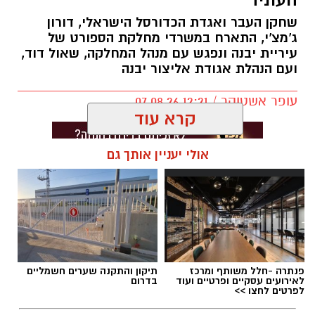
העתיד"
שחקן העבר ואגדת הכדורסל הישראלי, דורון
ג'מצ'י, התארח במשרדי מחלקת הספורט של
עיריית יבנה ונפגש עם מנהל המחלקה, שאול דוד,
ועם הנהלת אגודת אליצור יבנה
עופר אשטוקר / 12:21 07.08.26
קרא עוד
אולי יעניין אותך גם
תגים:
אליצור יבנה
,
דורון ג'מצ'י ביבנה
פנתרה -חלל משותף ומרכז
תיקון והתקנה שערים חשמליים
לאירועים עסקיים ופרטיים ועוד
בדרום
לפרטים לחצו >>