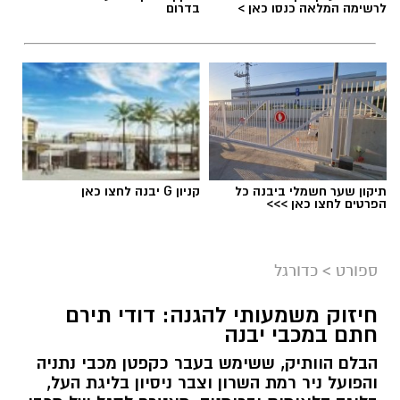
לרשימה המלאה כנסו כאן >
בדרום
תיקון שער חשמלי ביבנה כל
קניון G יבנה לחצו כאן
הפרטים לחצו כאן >>>
צילום: מתוך עמוד הפייסבוק הרשמי של אליצור
יבנה כדורסל
ספורט
>
כדורגל
במהלך המפגש התקיימה שיחה על קידום הכדורסל
חיזוק משמעותי להגנה: דודי תירם
בעיר, פיתוח דור העתיד של השחקנים, הרחבת
חתם במכבי יבנה
שיתופי הפעולה וחשיבות החינוך לערכים באמצעות
הבלם הוותיק, ששימש בעבר כקפטן מכבי נתניה
הספורט.
והפועל ניר רמת השרון וצבר ניסיון בליגת העל,