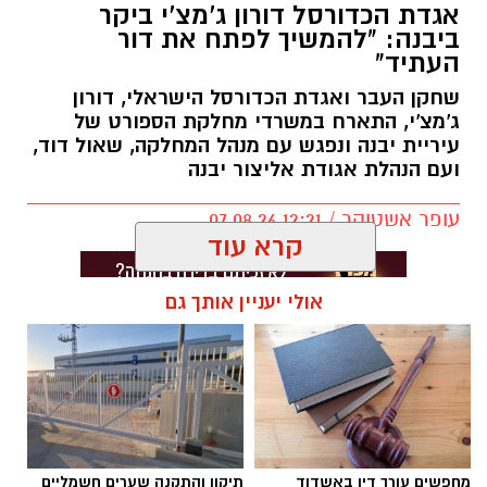
אגדת הכדורסל דורון ג'מצ'י ביקר
ביבנה: "להמשיך לפתח את דור
העתיד"
שחקן העבר ואגדת הכדורסל הישראלי, דורון
ג'מצ'י, התארח במשרדי מחלקת הספורט של
עיריית יבנה ונפגש עם מנהל המחלקה, שאול דוד,
ועם הנהלת אגודת אליצור יבנה
עופר אשטוקר / 12:21 07.08.26
קרא עוד
אולי יעניין אותך גם
תגים:
אליצור יבנה
,
דורון ג'מצ'י ביבנה
מחפשים עורך דין באשדוד
תיקון והתקנה שערים חשמליים