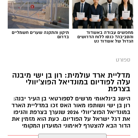
מחפשים עבודה באשדוד
תיקון והתקנה שערים חשמליים
והסביבה? כנסו ללוח הדרושים
בדרום
דודי תירם (צילום: מכבי יבנה)
הגדול של אשדוד נט
מכבי צבי יבנה ממשיכה להתחזק לקראת פתיחת
ספורט
עונת 2026/27 והודיעה על החתמתו של הבלם
המנוסה דודי תירם.
מדליית ארד עולמית: רון בן ישי מיבנה
עלה לפודיום במונדיאל הפוצ’יוולי
תירם מגיע ליבנה לאחר קריירה עשירה בכדורגל
בצרפת
הישראלי, שכללה הופעות בליגת העל ובליגה
הישג בינלאומי מרשים לספורטאי בן העיר יבנה:
הלאומית, לצד קדנציה גם בליגה הראשונה
רון בן ישי ושותפו מאור האס זכו במדליית הארד
ברומניה. במהלך הקריירה שיחק במכבי נתניה, שם
במונדיאל הפוצ’יוולי 2026 שנערך בצרפת והניפו
אף שימש כקפטן הקבוצה בליגת העל, ובהמשך
את דגל ישראל על הפודיום. כעת הוא מזמין את
לבש את מדי מ.ס אשדוד, הפועל חדרה, הפועל
הדור הבא להצטרף לאימוני המועדון המקומי
רעננה, מכבי יפו והפועל ניר רמת השרון, שבה היה