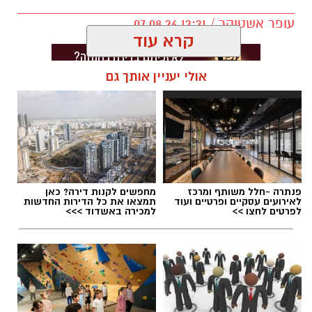
עופר אשטוקר / 12:21 07.08.26
קרא עוד
אולי יעניין אותך גם
תגים:
אליצור יבנה
,
דורון ג'מצ'י ביבנה
פנתרה -חלל משותף ומרכז
מחפשים לקנות דירה? כאן
לאירועים עסקיים ופרטיים ועוד
תמצאו את כל הדירות החדשות
לפרטים לחצו >>
למכירה באשדוד >>>