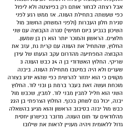
אבל רצתה לבחור אותם רק בפינצטה ולא ליפול
כפי שעשתה בתחילת העונה. אז ממש רגע לפני
סגירת חלון העברות (ולפני המשחק החשוב מול
השיכון בגביע ביום חמישי) סגרה הקבוצה עם שני
חלוצים. הראשון והמוכר יותר הוא רן בן שמעון.
החלוץ, שהתחיל את העונה עם קרית גת, עזב את
הקבוצה המפתיעה מהדרום עקב הגעתו של עידן
שריקי. החלוץ האשדודי בן ה 24 כבש העונה 3
שערים ולא היה במיטבו מתחילת העונה. ביבנה
מקווים כי הוא יחזור להרשית כפי שהוא יודע בצורה
מוכחת ועשה זאת בעבר ברמת גן ובני לוד. החלוץ
השני הוא חליל למבין מבני לוד. למבין, שכבש מול
יבנה, יכול גם לשחק בכנף. החלוץ הצרפתי בן ה22
כבש מול יבנה בסיבוב הראשון והוא מגיע בהשאלה
מהלודאים עד תום העונה. מדובר בכישרון יחסית
גדול ללאומית ויהיה מעניין לראות את שילובו