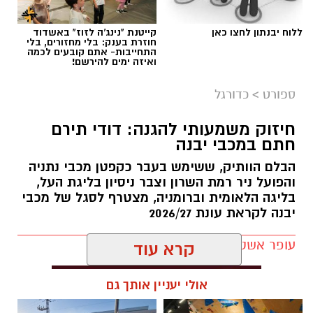
ללוח יבנתון לחצו כאן
קייטנת "נינג'ה לזוז" באשדוד
חוזרת בענק: בלי מחזורים, בלי
התחייבות- אתם קובעים לכמה
צילום: מתוך עמוד הפייסבוק הרשמי של אליצור
ואיזה ימים להירשם!
יבנה כדורסל
ספורט
>
כדורגל
במהלך המפגש התקיימה שיחה על קידום הכדורסל
חיזוק משמעותי להגנה: דודי תירם
בעיר, פיתוח דור העתיד של השחקנים, הרחבת
חתם במכבי יבנה
שיתופי הפעולה וחשיבות החינוך לערכים באמצעות
הבלם הוותיק, ששימש בעבר כקפטן מכבי נתניה
הספורט.
והפועל ניר רמת השרון וצבר ניסיון בליגת העל,
בליגה הלאומית וברומניה, מצטרף לסגל של מכבי
באליצור יבנה ציינו כי ג'מצ'י, הנחשב לאחת
יבנה לקראת עונת 2026/27
הדמויות הבולטות בתולדות הכדורסל הישראלי,
שיתף מניסיונו העשיר והעניק למשתתפים השראה
עופר אשטוקר / 13:05 30.07.26
להמשך העשייה למען קידום הענף בעיר ובקרב
קרא עוד
מאות הילדים ובני הנוער הפעילים באגודה.
בסיום הביקור הודו באגודה לג'מצ'י על הגעתו, על