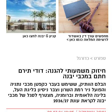
מחפשים עורך דין באשדוד
קניון G יבנה לחצו כאן
לרשימה המלאה כנסו כאן >
צילום: מתוך עמוד הפייסבוק הרשמי של אליצור
יבנה כדורסל
ספורט
>
כדורגל
במהלך המפגש התקיימה שיחה על קידום הכדורסל
חיזוק משמעותי להגנה: דודי תירם
בעיר, פיתוח דור העתיד של השחקנים, הרחבת
חתם במכבי יבנה
שיתופי הפעולה וחשיבות החינוך לערכים באמצעות
הבלם הוותיק, ששימש בעבר כקפטן מכבי נתניה
הספורט.
והפועל ניר רמת השרון וצבר ניסיון בליגת העל,
בליגה הלאומית וברומניה, מצטרף לסגל של מכבי
באליצור יבנה ציינו כי ג'מצ'י, הנחשב לאחת
יבנה לקראת עונת 2026/27
הדמויות הבולטות בתולדות הכדורסל הישראלי,
שיתף מניסיונו העשיר והעניק למשתתפים השראה