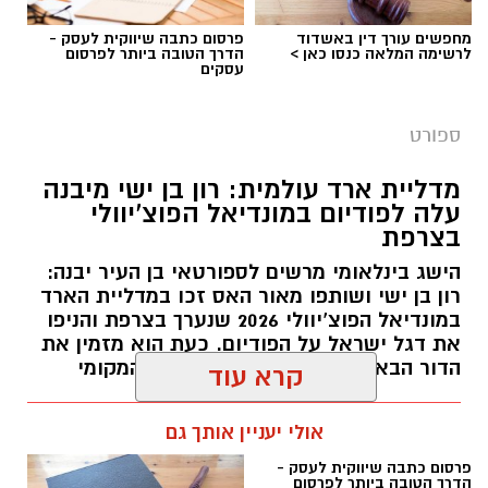
מחפשים עורך דין באשדוד
פרסום כתבה שיווקית לעסק -
לרשימה המלאה כנסו כאן >
הדרך הטובה ביותר לפרסום
דודי תירם (צילום: מכבי יבנה)
עסקים
מכבי צבי יבנה ממשיכה להתחזק לקראת פתיחת
ספורט
עונת 2026/27 והודיעה על החתמתו של הבלם
המנוסה דודי תירם.
מדליית ארד עולמית: רון בן ישי מיבנה
עלה לפודיום במונדיאל הפוצ’יוולי
תירם מגיע ליבנה לאחר קריירה עשירה בכדורגל
בצרפת
הישראלי, שכללה הופעות בליגת העל ובליגה
הישג בינלאומי מרשים לספורטאי בן העיר יבנה:
הלאומית, לצד קדנציה גם בליגה הראשונה
רון בן ישי ושותפו מאור האס זכו במדליית הארד
ברומניה. במהלך הקריירה שיחק במכבי נתניה, שם
במונדיאל הפוצ’יוולי 2026 שנערך בצרפת והניפו
אף שימש כקפטן הקבוצה בליגת העל, ובהמשך
את דגל ישראל על הפודיום. כעת הוא מזמין את
לבש את מדי מ.ס אשדוד, הפועל חדרה, הפועל
הדור הבא להצטרף לאימוני המועדון המקומי
קרא עוד
רעננה, מכבי יפו והפועל ניר רמת השרון, שבה היה
עופר אשטוקר / 17:38 27.07.26
קפטן במשך ארבע עונות.
אולי יעניין אותך גם
במכבי יבנה מציינים כי מעבר ליכולותיו המקצועיות,