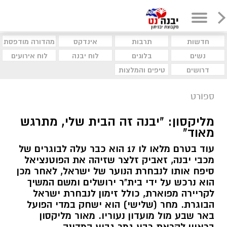
חדשות
תרבות
אינדקס
מהדורה מודפסת
נשים
בלוגים
לוח יבנה
לוח אירועים
דרושים
טיפים והמלצות
ספורט
מליקסון: "יבנה זה הבית שלי, מתרגש
מאוד"
עוד בטרם מלאו לו 17 הוא כבר עלה לבוגרים של
מכבי יבנה, זאביק זלצר שזיהה את הפוטנציאל
סיפח אותו לנבחרת הנוער של ישראל, לאחר מכן
הוא נרכש על ידי בית"ר ירושלים ומשם המשיך
לקריירה מפוארת, כולל זימון לנבחרת ישראל
הבוגרת. מחר (שלישי) הוא ישחק במדי הפועל
באר שבע מול מועדון נעוריו. מאור מליקסון