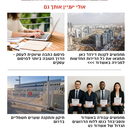
אולי יעניין אותך גם
תגים:
אליצור יבנה
,
דורון ג'מצ'י ביבנה
מחפשים לקנות דירה? כאן
פרסום כתבה שיווקית לעסק -
תמצאו את כל הדירות החדשות
הדרך הטובה ביותר לפרסום
למכירה באשדוד >>>
עסקים
מחפשים עבודה באשדוד
תיקון והתקנה שערים חשמליים
והסביבה? כנסו ללוח הדרושים
בדרום
הגדול של אשדוד נט