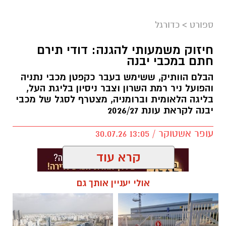
צילום: מתוך עמוד הפייסבוק הרשמי של אליצור
יבנה כדורסל
ספורט
>
כדורגל
במהלך המפגש התקיימה שיחה על קידום הכדורסל
חיזוק משמעותי להגנה: דודי תירם
בעיר, פיתוח דור העתיד של השחקנים, הרחבת
חתם במכבי יבנה
שיתופי הפעולה וחשיבות החינוך לערכים באמצעות
הבלם הוותיק, ששימש בעבר כקפטן מכבי נתניה
הספורט.
והפועל ניר רמת השרון וצבר ניסיון בליגת העל,
בליגה הלאומית וברומניה, מצטרף לסגל של מכבי
באליצור יבנה ציינו כי ג'מצ'י, הנחשב לאחת
יבנה לקראת עונת 2026/27
הדמויות הבולטות בתולדות הכדורסל הישראלי,
שיתף מניסיונו העשיר והעניק למשתתפים השראה
עופר אשטוקר / 13:05 30.07.26
להמשך העשייה למען קידום הענף בעיר ובקרב
קרא עוד
מאות הילדים ובני הנוער הפעילים באגודה.
בסיום הביקור הודו באגודה לג'מצ'י על הגעתו, על
אולי יעניין אותך גם
השיחה הפתוחה ועל התמיכה המתמשכת בכדורסל
הישראלי, ואיחלו לו המשך הצלחה ועשייה.
תגים:
דודי תירם מצטרף למכבי יבנה