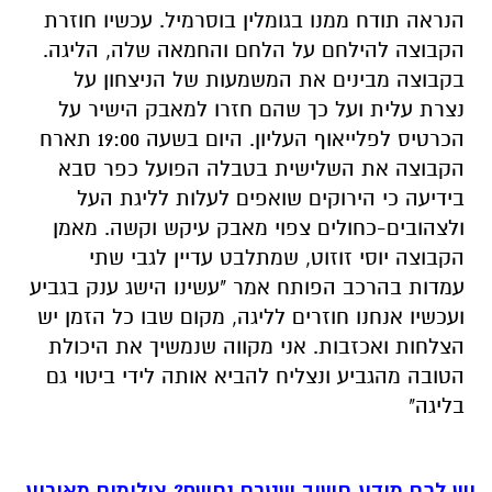
הנראה תודח ממנו בגומלין בוסרמיל. עכשיו חוזרת
הקבוצה להילחם על הלחם והחמאה שלה, הליגה.
בקבוצה מבינים את המשמעות של הניצחון על
נצרת עלית ועל כך שהם חזרו למאבק הישיר על
הכרטיס לפלייאוף העליון. היום בשעה 19:00 תארח
הקבוצה את השלישית בטבלה הפועל כפר סבא
בידיעה כי הירוקים שואפים לעלות לליגת העל
ולצהובים-כחולים צפוי מאבק עיקש וקשה. מאמן
הקבוצה יוסי זוזוט, שמתלבט עדיין לגבי שתי
עמדות בהרכב הפותח אמר "עשינו הישג ענק בגביע
ועכשיו אנחנו חוזרים לליגה, מקום שבו כל הזמן יש
הצלחות ואכזבות. אני מקווה שנמשיך את היכולת
הטובה מהגביע ונצליח להביא אותה לידי ביטוי גם
בליגה"
יש לכם מידע חשוב שטרם נחשף? צילומים מאירוע