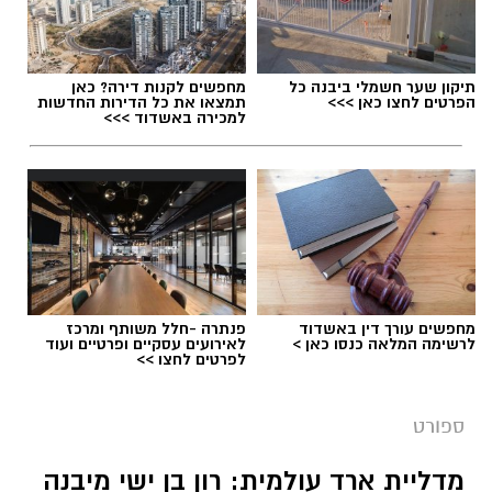
יש לכם מידע חשוב שטרם נחשף? צילומים מאירוע
תיקון שער חשמלי ביבנה כל
מחפשים לקנות דירה? כאן
חדשותי? מצאתם טעות בכתבה? נשמח שתשתפו
הפרטים לחצו כאן >>>
תמצאו את כל הדירות החדשות
למכירה באשדוד >>>
אותנו
מחפשים עורך דין באשדוד
פנתרה -חלל משותף ומרכז
לרשימה המלאה כנסו כאן >
לאירועים עסקיים ופרטיים ועוד
דודי תירם (צילום: מכבי יבנה)
לפרטים לחצו >>
מכבי צבי יבנה ממשיכה להתחזק לקראת פתיחת
ספורט
עונת 2026/27 והודיעה על החתמתו של הבלם
המנוסה דודי תירם.
מדליית ארד עולמית: רון בן ישי מיבנה