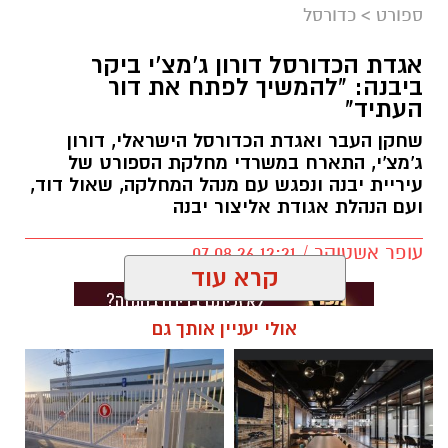
ספורט
>
כדורסל
אגדת הכדורסל דורון ג'מצ'י ביקר
ביבנה: "להמשיך לפתח את דור
העתיד"
שחקן העבר ואגדת הכדורסל הישראלי, דורון
ג'מצ'י, התארח במשרדי מחלקת הספורט של
עיריית יבנה ונפגש עם מנהל המחלקה, שאול דוד,
ועם הנהלת אגודת אליצור יבנה
עופר אשטוקר / 12:21 07.08.26
קרא עוד
אולי יעניין אותך גם
תגים:
אליצור יבנה
,
דורון ג'מצ'י ביבנה