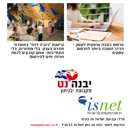
פרסום כתבה שיווקית לעסק -
קייטנת "נינג'ה לזוז" באשדוד
הדרך הטובה ביותר לפרסום
חוזרת בענק: בלי מחזורים, בלי
דודי תירם (צילום: מכבי יבנה)
עסקים
התחייבות- אתם קובעים לכמה
ואיזה ימים להירשם!
מכבי צבי יבנה ממשיכה להתחזק לקראת פתיחת
עונת 2026/27 והודיעה על החתמתו של הבלם
המנוסה דודי תירם.
תירם מגיע ליבנה לאחר קריירה עשירה בכדורגל
הישראלי, שכללה הופעות בליגת העל ובליגה
הלאומית, לצד קדנציה גם בליגה הראשונה
ברומניה. במהלך הקריירה שיחק במכבי נתניה, שם
מו"ל: קבוצת ישראל נט בע"מ
אף שימש כקפטן הקבוצה בליגת העל, ובהמשך
הודעות לאתר יבנה נט ניתן לשלוח בדוא"ל -
news@isnet.co.il