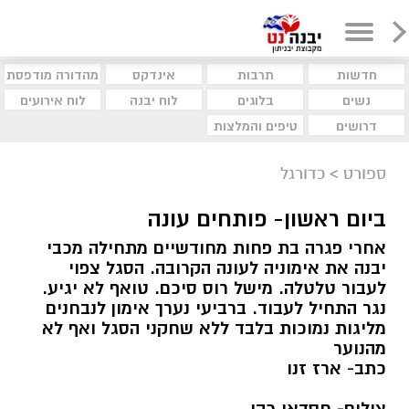
חדשות
תרבות
אינדקס
מהדורה מודפסת
נשים
בלוגים
לוח יבנה
לוח אירועים
דרושים
טיפים והמלצות
ספורט
>
כדורגל
ביום ראשון- פותחים עונה
אחרי פגרה בת פחות מחודשיים מתחילה מכבי
יבנה את אימוניה לעונה הקרובה. הסגל צפוי
לעבור טלטלה. מישל רוס סיכם. טואף לא יגיע.
נגר התחיל לעבוד. ברביעי נערך אימון לנבחנים
מליגות נמוכות בלבד ללא שחקני הסגל ואף לא
מהנוער
כתב- ארז זנו