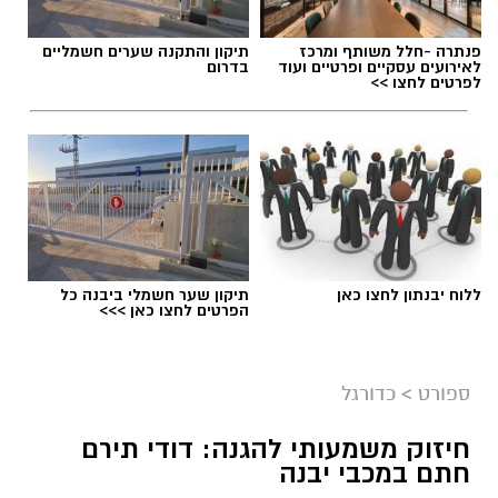
פנתרה -חלל משותף ומרכז
תיקון והתקנה שערים חשמליים
לאירועים עסקיים ופרטיים ועוד
בדרום
לפרטים לחצו >>
ללוח יבנתון לחצו כאן
תיקון שער חשמלי ביבנה כל
הפרטים לחצו כאן >>>
צילום: מתוך עמוד הפייסבוק הרשמי של אליצור
יבנה כדורסל
ספורט
>
כדורגל
במהלך המפגש התקיימה שיחה על קידום הכדורסל
חיזוק משמעותי להגנה: דודי תירם
בעיר, פיתוח דור העתיד של השחקנים, הרחבת
חתם במכבי יבנה
שיתופי הפעולה וחשיבות החינוך לערכים באמצעות