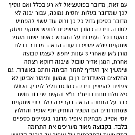
עם זאת, מדובר בפוטנציאל לא רע בכלל ואם נוסיף
לכך שמדובר בעלות יחסית נמוכה, עבור יבנה לא
מדובר בסיכון גדול כל כך ורוס עוד עשוי להפתיע
לטובה. ביבנה כמובן ממשיכים לחפש שחקני חיזוק
כמעט בכל העמדות על המגרש כאשר ישנם מספר
שחקנים שלא ימשיכו בעונה הבאה. מדובר בבלם
מורן ג'אן שאחרי 3 עונות יחפש לעצמו קבוצה
אחרת, המגן אדיר טובול שיבנה דווקא רצתה
שימשיך אך העדיף לחזור הביתה וחתם באשדוד. גם
החלוצים האשדודים רן בן שמעון ותימור אביטן לא
צפויים להמשיך ביבנה כמו גם חליל למבין. השוער
גיא סלם חתם בבית"ר ת"א והקשר שי דוד חושב
כבר על התחנה הבאה בקריירה שלו. שני שחקנים
שמתנדנדים הם הקשר הוותיק יוסי אופיר והחלוץ
יוסי אסייג. מבחינת אופיר מדובר בעניינים כספיים
בלבד. בקבוצה מאוד מעריכים את התרומה
המקצועית והחברתית של אופיר אך ביבנה הדגישו