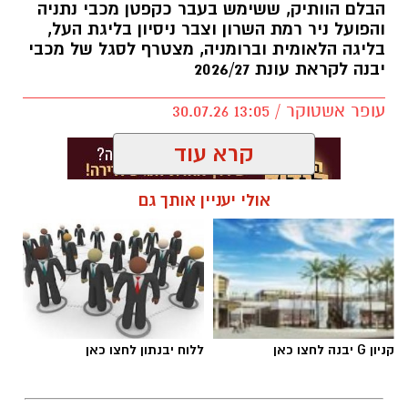
הבלם הוותיק, ששימש בעבר כקפטן מכבי נתניה
הספורט.
והפועל ניר רמת השרון וצבר ניסיון בליגת העל,
בליגה הלאומית וברומניה, מצטרף לסגל של מכבי
באליצור יבנה ציינו כי ג'מצ'י, הנחשב לאחת
יבנה לקראת עונת 2026/27
הדמויות הבולטות בתולדות הכדורסל הישראלי,
שיתף מניסיונו העשיר והעניק למשתתפים השראה
עופר אשטוקר / 13:05 30.07.26
להמשך העשייה למען קידום הענף בעיר ובקרב
קרא עוד
מאות הילדים ובני הנוער הפעילים באגודה.
בסיום הביקור הודו באגודה לג'מצ'י על הגעתו, על
אולי יעניין אותך גם
השיחה הפתוחה ועל התמיכה המתמשכת בכדורסל
הישראלי, ואיחלו לו המשך הצלחה ועשייה.
תגים:
דודי תירם מצטרף למכבי יבנה
יש לכם מידע חשוב שטרם נחשף? צילומים מאירוע
קניון G יבנה לחצו כאן
ללוח יבנתון לחצו כאן
חדשותי? מצאתם טעות בכתבה? נשמח שתשתפו
אותנו