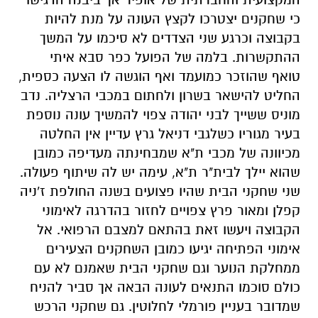
כי שחקנים יצטרכו לקצץ העונה על מנת להיות
בקבוצה וכרגע שני הצדדים לא סיכמו על המשך
ההתקשרות. בלמה של הפועל כפר סבא איתי
טואף שהוזכר כמועמד ואף הוגשה לו הצעה כספית,
החליט להישאר בשרון ולחתום במכבי הרצליה. נדב
מוניס ששייך לבני יהודה צפוי להמשיך עונה נוספת
בעיר מגוריו כשלגבי דניאל גרץ עדיין אין החלטה
מכיוונה של מכבי ת"א שמבחינתה מעדיפה כמובן
שהוא יילך לבית"ר ת"א, עימה יש לה שיתוף פעולה.
שני שחקני הבית שהיו פצועים בשנה החולפת ז'ניה
קפלן ומאור פרץ צפויים לחזור בהדרגה לאימוני
הקבוצה ויעשו זאת בהתאם למצבם הרפואי. אל
אימוני הפתיחה יגיעו כמובן השחקנים הצעירים
ממחלקת הנוער וגם שחקני הבית שאמנם לא עם
כולם סוכמו התנאים לעונה הבאה אך סביר להניח
שמדובר בעניין פורמלי לחלוטין. גם שחקני הרכש