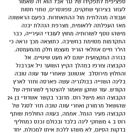
ספציפית לתפקידו של נגר אבל הוא זה שאמור
לעזור בצירוף שחקנים, ספונסרים, נותני חסות
ועבודה מנהלתית מול ההתאחדות. בפעם הראשונה
מאז העפלתה ללאומית, מצרפת הנהלת יבנה
מישהו נוסף לשורותיה מחוץ לעובדי העירייה, כבר
התקדמות מסוימת בחשיבה. כתוצאה מכך נראה כי
היו"ר חיים אזולאי הוריד מעצמו חלק מהמעמסה.
בגזרה המקצועית ישנם לא מעט שינויים. אל
הקבוצה צורפו במהלך הקיץ השוער ניל אברבנל
והחלוץ מירוסלב
אנטונוב שאחרי עוד עונה טובה
בליגה השנייה בבולגריה עשה פארסה וחזר לארץ
הקודש. עוד שחקן שאמור להצטרף לשורותיה של
הקבוצה הוא מישל רוס. מדובר בקשר אשדודי בן 24
שהושאל מרמורק ואחרי עונה טובה חזר לסגל של
הקבוצה מעיר הנמל. אממה, בעונה החולפת שותף
רוס ב 4 משחקי ליגה בלבד ובכולם נכנס כמחליף
בדקות הסיום, לא משהו ללכת איתו למכולת. יחד