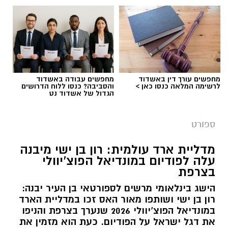
מחפשים עורך דין באשדוד
מחפשים עבודה באשדוד
לרשימה המלאה כנסו כאן >
והסביבה? כנסו ללוח הדרושים
דודי תירם (צילום: מכבי יבנה)
הגדול של אשדוד נט
מכבי צבי יבנה ממשיכה להתחזק לקראת פתיחת
ספורט
עונת 2026/27 והודיעה על החתמתו של הבלם
המנוסה דודי תירם.
מדליית ארד עולמית: רון בן ישי מיבנה
עלה לפודיום במונדיאל הפוצ’יוולי
תירם מגיע ליבנה לאחר קריירה עשירה בכדורגל
בצרפת
הישראלי, שכללה הופעות בליגת העל ובליגה
הישג בינלאומי מרשים לספורטאי בן העיר יבנה:
הלאומית, לצד קדנציה גם בליגה הראשונה
רון בן ישי ושותפו מאור האס זכו במדליית הארד
ברומניה. במהלך הקריירה שיחק במכבי נתניה, שם
במונדיאל הפוצ’יוולי 2026 שנערך בצרפת והניפו
אף שימש כקפטן הקבוצה בליגת העל, ובהמשך
את דגל ישראל על הפודיום. כעת הוא מזמין את