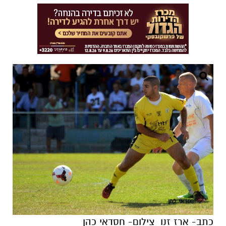
כתב- ארז זנו
צילום- חסדאי כהן