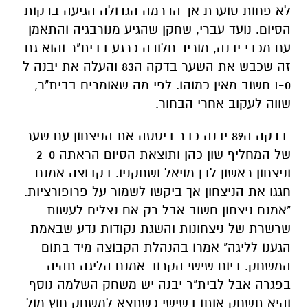
לא פחות סוערת אך הדרמה הגדולה הגיעה בדקות
הסיום. נועד עברי, שחקן שהגיע מנורבגיה והתאמן
עם מכבי יבנה, מוריד חלודה כרגע בבית"ר והוא גם
זה שכבש את השער בדקה ה83 והעלה את יבנה ל
1-0 חשוב מאין כמוהו. לפי מה שאומרים בבית"ר,
שווה לעקוב אחרי הבחור.
בדקה ה89 יבנה כבר ביססה את הניצחון עם שער
של המחליף שון כהן ותוצאת הסיום הראתה 2-0
וניצחון ראשון לבן מויאל ושחקניו. בקבוצה אמנם
חגגו את הניצחון אך ביקשו לשמור על פרופורציות.
"אמנם ניצחון חשוב אבל רק אם נצליח לעשות
שרשרת של ניצחונות והשגת נקודות נדע שבאמת
הגענו לליגה" אמרו בהנהלת הקבוצה מיד בתום
המשחק. ביום שישי הקרוב אמנם הליגה תהיה
בפגרה אבל לבית"ר יבנה יש משחק השלמה נוסף
והיא תשחק אותו בשישי כשתצא למשחק חוץ מול