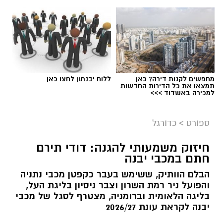
מחפשים לקנות דירה? כאן
ללוח יבנתון לחצו כאן
תמצאו את כל הדירות החדשות
למכירה באשדוד >>>
צילום: מתוך עמוד הפייסבוק הרשמי של אליצור
יבנה כדורסל
ספורט
>
כדורגל
במהלך המפגש התקיימה שיחה על קידום הכדורסל
חיזוק משמעותי להגנה: דודי תירם
בעיר, פיתוח דור העתיד של השחקנים, הרחבת
חתם במכבי יבנה
שיתופי הפעולה וחשיבות החינוך לערכים באמצעות
הבלם הוותיק, ששימש בעבר כקפטן מכבי נתניה
הספורט.
והפועל ניר רמת השרון וצבר ניסיון בליגת העל,
בליגה הלאומית וברומניה, מצטרף לסגל של מכבי
באליצור יבנה ציינו כי ג'מצ'י, הנחשב לאחת
יבנה לקראת עונת 2026/27
הדמויות הבולטות בתולדות הכדורסל הישראלי,