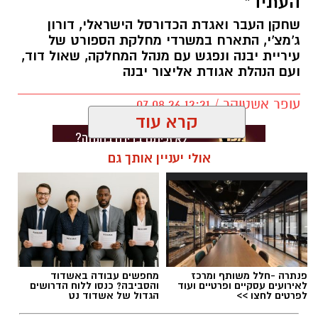
העתיד"
שחקן העבר ואגדת הכדורסל הישראלי, דורון
ג'מצ'י, התארח במשרדי מחלקת הספורט של
עיריית יבנה ונפגש עם מנהל המחלקה, שאול דוד,
ועם הנהלת אגודת אליצור יבנה
עופר אשטוקר / 12:21 07.08.26
קרא עוד
אולי יעניין אותך גם
תגים:
אליצור יבנה
,
דורון ג'מצ'י ביבנה
פנתרה -חלל משותף ומרכז
מחפשים עבודה באשדוד
לאירועים עסקיים ופרטיים ועוד
והסביבה? כנסו ללוח הדרושים
לפרטים לחצו >>
הגדול של אשדוד נט