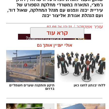
ג'מצ'י, התארח במשרדי מחלקת הספורט של
עיריית יבנה ונפגש עם מנהל המחלקה, שאול דוד,
ועם הנהלת אגודת אליצור יבנה
עופר אשטוקר / 12:21 07.08.26
קרא עוד
אולי יעניין אותך גם
תגים:
אליצור יבנה
,
דורון ג'מצ'י ביבנה
ללוח יבנתון לחצו כאן
תיקון והתקנה שערים חשמליים
בדרום