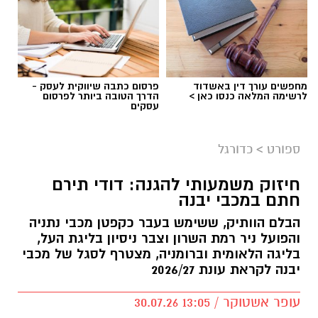
מחפשים עורך דין באשדוד
פרסום כתבה שיווקית לעסק -
לרשימה המלאה כנסו כאן >
הדרך הטובה ביותר לפרסום
עסקים
צילום: מתוך עמוד הפייסבוק הרשמי של אליצור
יבנה כדורסל
ספורט
>
כדורגל
במהלך המפגש התקיימה שיחה על קידום הכדורסל
חיזוק משמעותי להגנה: דודי תירם
בעיר, פיתוח דור העתיד של השחקנים, הרחבת
חתם במכבי יבנה
שיתופי הפעולה וחשיבות החינוך לערכים באמצעות
הבלם הוותיק, ששימש בעבר כקפטן מכבי נתניה
הספורט.
והפועל ניר רמת השרון וצבר ניסיון בליגת העל,
בליגה הלאומית וברומניה, מצטרף לסגל של מכבי
באליצור יבנה ציינו כי ג'מצ'י, הנחשב לאחת
יבנה לקראת עונת 2026/27
הדמויות הבולטות בתולדות הכדורסל הישראלי,
שיתף מניסיונו העשיר והעניק למשתתפים השראה
עופר אשטוקר / 13:05 30.07.26
להמשך העשייה למען קידום הענף בעיר ובקרב