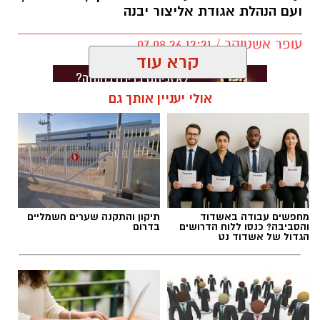
ועם הנהלת אגודת אליצור יבנה
עופר אשטוקר / 12:21 07.08.26
קרא עוד
אולי יעניין אותך גם
תגים:
אליצור יבנה
,
דורון ג'מצ'י ביבנה
מחפשים עבודה באשדוד
תיקון והתקנה שערים חשמליים
והסביבה? כנסו ללוח הדרושים
בדרום
הגדול של אשדוד נט