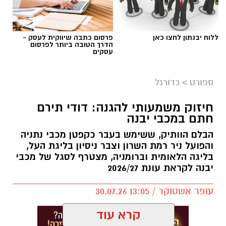
ללוח יבנתון לחצו כאן
פרסום כתבה שיווקית לעסק -
הדרך הטובה ביותר לפרסום
עסקים
צילום: מתוך עמוד הפייסבוק הרשמי של אליצור
יבנה כדורסל
ספורט
>
כדורגל
במהלך המפגש התקיימה שיחה על קידום הכדורסל
חיזוק משמעותי להגנה: דודי תירם
בעיר, פיתוח דור העתיד של השחקנים, הרחבת
חתם במכבי יבנה
שיתופי הפעולה וחשיבות החינוך לערכים באמצעות
הבלם הוותיק, ששימש בעבר כקפטן מכבי נתניה
הספורט.
והפועל ניר רמת השרון וצבר ניסיון בליגת העל,
בליגה הלאומית וברומניה, מצטרף לסגל של מכבי
באליצור יבנה ציינו כי ג'מצ'י, הנחשב לאחת
יבנה לקראת עונת 2026/27
הדמויות הבולטות בתולדות הכדורסל הישראלי,
שיתף מניסיונו העשיר והעניק למשתתפים השראה
עופר אשטוקר / 13:05 30.07.26
להמשך העשייה למען קידום הענף בעיר ובקרב
קרא עוד
מאות הילדים ובני הנוער הפעילים באגודה.