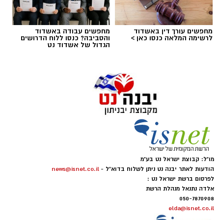
מחפשים עורך דין באשדוד
מחפשים עבודה באשדוד
לרשימה המלאה כנסו כאן >
והסביבה? כנסו ללוח הדרושים
הגדול של אשדוד נט
צילום: מתוך עמוד הפייסבוק הרשמי של אליצור
יבנה כדורסל
במהלך המפגש התקיימה שיחה על קידום הכדורסל
בעיר, פיתוח דור העתיד של השחקנים, הרחבת
שיתופי הפעולה וחשיבות החינוך לערכים באמצעות
הספורט.
באליצור יבנה ציינו כי ג'מצ'י, הנחשב לאחת
מו"ל: קבוצת ישראל נט בע"מ
הדמויות הבולטות בתולדות הכדורסל הישראלי,
הודעות לאתר יבנה נט ניתן לשלוח בדוא"ל -
news@isnet.co.il
שיתף מניסיונו העשיר והעניק למשתתפים השראה
לפרסום ברשת ישראל נט :
להמשך העשייה למען קידום הענף בעיר ובקרב
אלדה נתנאל מנהלת הרשת
050-7870908
מאות הילדים ובני הנוער הפעילים באגודה.
elda@isnet.co.il