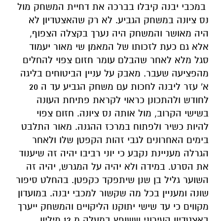
במכבי יבנה קיבלו בברכה את דחיית המשחק מול
נס ציונה במשחק הגביע. לא רק שהאצטדיון לא
היה מאושר והמשחק היה נערך בקצלה הצפוף,
אלא גם כעת לזכותו של המאמן שי מאור יעמוד
סגל מלא לאחר שהבלם עומר חזום צפוי להחלים
מהפציעה שעבר. מאבק על עניין הביטוחים בליגה
א' עזר ליבנה לחכות עם משחק הגביע עד ה 20
לחודש ולהתכונן כראוי לקראת פתיחת העונה
בשישי הקרוב, מול אותה נס ציונה. חזום צפוי
להיות כשיר ולפתוח במרכז ההגנה. מאור התלבט
בימים האחרונים לגבי זהות הקפטן שלו ולאחר
הגרלה מעניינת נקבע כי יוני רביבו יהיה זה שיענוד
את הסרט. במידה ולא יהיה על המגרש, יהיה זה
השוער גליל בן שנן שיתפקד כקפטן. בהחלט סיפור
שונה ומעניין בכל מה שקשור למכבי יבנה. במועדון
מקווים כי עד שישי יתוקנו הליקויים והמשחק ייערך
באצטדיון העירוני ששופץ במעלה מ 12 מיליון