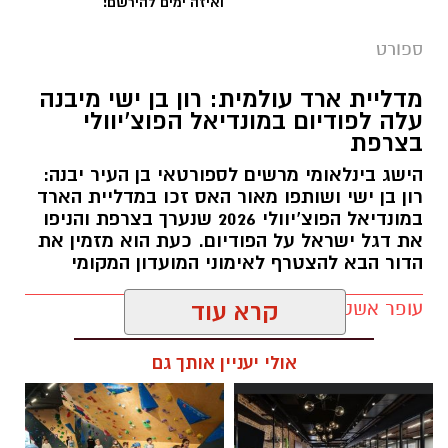
ואיזה ימים להירשם!
מכבי צבי יבנה ממשיכה להתחזק לקראת פתיחת
ספורט
עונת 2026/27 והודיעה על החתמתו של הבלם
המנוסה דודי תירם.
מדליית ארד עולמית: רון בן ישי מיבנה
עלה לפודיום במונדיאל הפוצ’יוולי
תירם מגיע ליבנה לאחר קריירה עשירה בכדורגל
בצרפת
הישראלי, שכללה הופעות בליגת העל ובליגה
הישג בינלאומי מרשים לספורטאי בן העיר יבנה:
הלאומית, לצד קדנציה גם בליגה הראשונה
רון בן ישי ושותפו מאור האס זכו במדליית הארד
ברומניה. במהלך הקריירה שיחק במכבי נתניה, שם
במונדיאל הפוצ’יוולי 2026 שנערך בצרפת והניפו
אף שימש כקפטן הקבוצה בליגת העל, ובהמשך
את דגל ישראל על הפודיום. כעת הוא מזמין את
לבש את מדי מ.ס אשדוד, הפועל חדרה, הפועל
הדור הבא להצטרף לאימוני המועדון המקומי
רעננה, מכבי יפו והפועל ניר רמת השרון, שבה היה
עופר אשטוקר / 17:38 27.07.26
קרא עוד
קפטן במשך ארבע עונות.
במכבי יבנה מציינים כי מעבר ליכולותיו המקצועיות,
אולי יעניין אותך גם
תירם מביא עמו ניסיון רב, מנהיגות, מחויבות ומוסר
עבודה גבוה – תכונות שלדברי המועדון צפויות
לחזק הן את חוליית ההגנה והן את חדר ההלבשה.