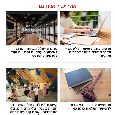
אולי יעניין אותך גם
תגים:
דודי תירם מצטרף למכבי יבנה
פרסום כתבה שיווקית לעסק -
פנתרה -חלל משותף ומרכז
הדרך הטובה ביותר לפרסום
לאירועים עסקיים ופרטיים ועוד
עסקים
לפרטים לחצו >>
מחפשים עורך דין באשדוד
קייטנת "נינג'ה לזוז" באשדוד
לרשימה המלאה כנסו כאן >
חוזרת בענק: בלי מחזורים, בלי
דודי תירם (צילום: מכבי יבנה)
התחייבות- אתם קובעים לכמה