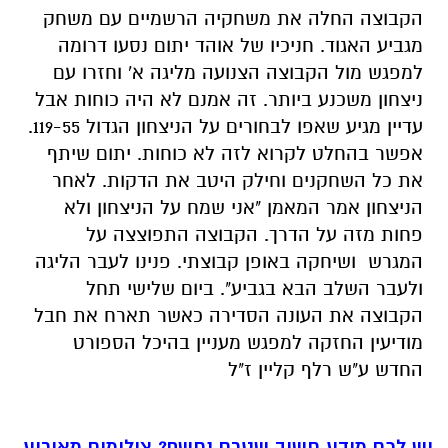
הקבוצה החלה את משחקיה הרשמיים עם משחק
מגביע האגוד. חניכיו של אוהד יתום נסעו דרומה
למפגש מול הקבוצה הצנועה מליגה א' וחזרו עם
ניצחון משכנע ביותר. זה אמנם לא היה כוחות אבל
עדיין מגיע שאפו לבחורים על הניצחון הגדול 119-55.
אפשר בהחלט לקרוא לזה לא כוחות. יתום שיתף
את כל השחקנים וחילק היטב את הדקות. לאחר
הניצחון אמר המאמן "אני שמח על הניצחון ולא
פחות מזה על הדרך. הקבוצה התפוצצה על
המגרש ושיחקה באופן קבוצתי. פנינו לעבר הליגה
ולעבר השלב הבא בגביע". ביום שלישי תחל
הקבוצה את העונה הסדירה כאשר תארח את חבל
מודיעין החזקה למפגש מעניין בהיכל הספורט
החדש ע"ש רלף קליין ז"ל
יש לכם מידע חשוב שטרם נחשף? צילומים מאירוע