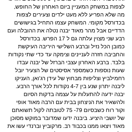
לצפות במשחק המעניין ביום האחרון של החופש,
מה שלא הפריע ללא מעט ילדים וצעירים לצפות
בכדורסל מקומי. המשחק עצמו התחיל בגישושים
הדדיים אבל מהר מאוד יבנה נטלה את ההובלה ועם
רבע שני מצוין עלתה גם ל 17 הפרש. בכדורסל
כמובן הכל נזיל וברבע השלישי היריבה העיקשת
והחביבה חזרה לעניינים וצימקה עד כדי שתי נקודות
בלבד. ברבע האחרון עצבי הברזל של יבנה עבדו
שעות נוספות כשמספר אסיסטים של הצעיר יובל
רחמילביץ וצליפות מבחוץ של עידן רג'ואן, העניקו
ליבנה יתרון שנע בין 4-7 נקודות לכל אורך הרבע.
יבנה ידעה להתעלות על עצמה בדקות הסיום
ולהשאיר את הניצחון בבית עם הרבה מאוד אופי
וקור רוח כשבסיום 79- 75 לטובתה לקול תשואתם
של יושבי היציע. ביבנה ידעו שמדובר במוקש מסוכן
מאוד ויצאו ממנו בכבוד רב. מרקוביץ וברנדי עשו את