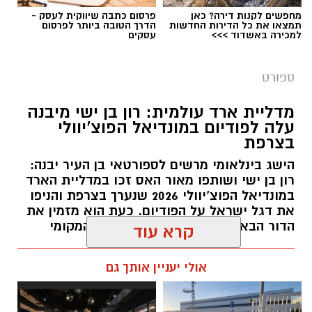
מחפשים לקנות דירה? כאן
פרסום כתבה שיווקית לעסק -
תמצאו את כל הדירות החדשות
הדרך הטובה ביותר לפרסום
דודי תירם (צילום: מכבי יבנה)
למכירה באשדוד >>>
עסקים
מכבי צבי יבנה ממשיכה להתחזק לקראת פתיחת
ספורט
עונת 2026/27 והודיעה על החתמתו של הבלם
המנוסה דודי תירם.
מדליית ארד עולמית: רון בן ישי מיבנה
עלה לפודיום במונדיאל הפוצ’יוולי
תירם מגיע ליבנה לאחר קריירה עשירה בכדורגל
בצרפת
הישראלי, שכללה הופעות בליגת העל ובליגה
הישג בינלאומי מרשים לספורטאי בן העיר יבנה:
הלאומית, לצד קדנציה גם בליגה הראשונה
רון בן ישי ושותפו מאור האס זכו במדליית הארד
ברומניה. במהלך הקריירה שיחק במכבי נתניה, שם
במונדיאל הפוצ’יוולי 2026 שנערך בצרפת והניפו
אף שימש כקפטן הקבוצה בליגת העל, ובהמשך
את דגל ישראל על הפודיום. כעת הוא מזמין את
לבש את מדי מ.ס אשדוד, הפועל חדרה, הפועל
הדור הבא להצטרף לאימוני המועדון המקומי
רעננה, מכבי יפו והפועל ניר רמת השרון, שבה היה
עופר אשטוקר / 17:38 27.07.26
קרא עוד
קפטן במשך ארבע עונות.
במכבי יבנה מציינים כי מעבר ליכולותיו המקצועיות,
אולי יעניין אותך גם