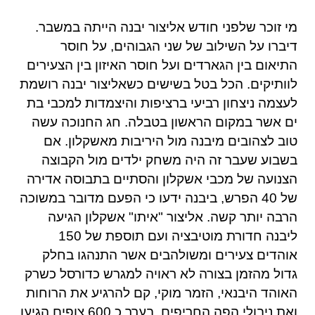
מי זוכר שלפני חודש אליצור יבנה הייתה במשבר.
דיברו על השילוב של שני הגבוהים, על חוסר
התיאום בין הגארדים ועל חוסר האיזון בין הצעירים
לוותיקים. הכל בטל בשישים כשאליצור יבנה רושמת
לעצמה ניצחון רביעי ברציפות והיצמדות למכבי בת
ים אשר במקום הראשון בטבלה. חג החנוכה עשה
טוב לצהובים מיבנה מול היריבות מאשקלון. אם
בשבוע שעבר זה היה משחק ילדים מול הקבוצה
הצנועה של מכבי אשקלון והסתיים בתבוסה אדירה
של 40 הפרש, ביבנה ידעו כי הפעם מדובר במשוכה
הרבה יותר קשה. אליצור "איתו" אשקלון הגיעה
ליבנה חדורת מוטיבציה ועם תוספת של 150
אוהדים צעירים ומשולהבים אשר התנהגו בחלק
גדול מהזמן בצורה לא ראויה למגרש כדורסל כשרק
האוהד היבנאי, הזמר מוקי, קם להרגיע את הרוחות
ואת ניבולי הפה החריפים. בערך כ 600 צופים הגיעו