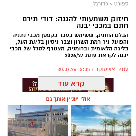
ספורט
>
כדורגל
במהלך המפגש התקיימה שיחה על קידום הכדורסל
חיזוק משמעותי להגנה: דודי תירם
בעיר, פיתוח דור העתיד של השחקנים, הרחבת
חתם במכבי יבנה
שיתופי הפעולה וחשיבות החינוך לערכים באמצעות
הבלם הוותיק, ששימש בעבר כקפטן מכבי נתניה
הספורט.
והפועל ניר רמת השרון וצבר ניסיון בליגת העל,
בליגה הלאומית וברומניה, מצטרף לסגל של מכבי
באליצור יבנה ציינו כי ג'מצ'י, הנחשב לאחת
יבנה לקראת עונת 2026/27
הדמויות הבולטות בתולדות הכדורסל הישראלי,
שיתף מניסיונו העשיר והעניק למשתתפים השראה
עופר אשטוקר / 13:05 30.07.26
להמשך העשייה למען קידום הענף בעיר ובקרב
קרא עוד
מאות הילדים ובני הנוער הפעילים באגודה.
בסיום הביקור הודו באגודה לג'מצ'י על הגעתו, על
אולי יעניין אותך גם
השיחה הפתוחה ועל התמיכה המתמשכת בכדורסל
הישראלי, ואיחלו לו המשך הצלחה ועשייה.
תגים:
דודי תירם מצטרף למכבי יבנה