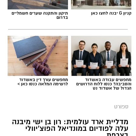
יש לכם מידע חשוב שטרם נחשף? צילומים מאירוע
קניון G יבנה לחצו כאן
תיקון והתקנה שערים חשמליים
חדשותי? מצאתם טעות בכתבה? נשמח שתשתפו
בדרום
אותנו
מחפשים עבודה באשדוד
מחפשים עורך דין באשדוד
והסביבה? כנסו ללוח הדרושים
לרשימה המלאה כנסו כאן >
דודי תירם (צילום: מכבי יבנה)
הגדול של אשדוד נט
מכבי צבי יבנה ממשיכה להתחזק לקראת פתיחת
ספורט
עונת 2026/27 והודיעה על החתמתו של הבלם
המנוסה דודי תירם.
מדליית ארד עולמית: רון בן ישי מיבנה
עלה לפודיום במונדיאל הפוצ’יוולי
תירם מגיע ליבנה לאחר קריירה עשירה בכדורגל
בצרפת