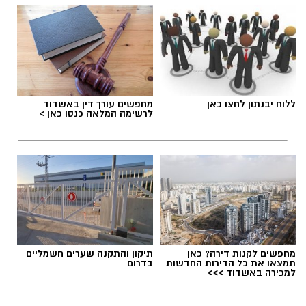
תגים:
אליצור יבנה
,
דורון ג'מצ'י ביבנה
ללוח יבנתון לחצו כאן
מחפשים עורך דין באשדוד
לרשימה המלאה כנסו כאן >
מחפשים לקנות דירה? כאן
תיקון והתקנה שערים חשמליים
תמצאו את כל הדירות החדשות
בדרום
למכירה באשדוד >>>
צילום: מתוך עמוד הפייסבוק הרשמי של אליצור
יבנה כדורסל