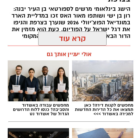
הישראלי, שכללה הופעות בליגת העל ובליגה
הישג בינלאומי מרשים לספורטאי בן העיר יבנה:
הלאומית, לצד קדנציה גם בליגה הראשונה
רון בן ישי ושותפו מאור האס זכו במדליית הארד
ברומניה. במהלך הקריירה שיחק במכבי נתניה, שם
במונדיאל הפוצ’יוולי 2026 שנערך בצרפת והניפו
אף שימש כקפטן הקבוצה בליגת העל, ובהמשך
את דגל ישראל על הפודיום. כעת הוא מזמין את
לבש את מדי מ.ס אשדוד, הפועל חדרה, הפועל
הדור הבא להצטרף לאימוני המועדון המקומי
קרא עוד
רעננה, מכבי יפו והפועל ניר רמת השרון, שבה היה
עופר אשטוקר / 17:38 27.07.26
קפטן במשך ארבע עונות.
אולי יעניין אותך גם
במכבי יבנה מציינים כי מעבר ליכולותיו המקצועיות,
תירם מביא עמו ניסיון רב, מנהיגות, מחויבות ומוסר
עבודה גבוה – תכונות שלדברי המועדון צפויות
לחזק הן את חוליית ההגנה והן את חדר ההלבשה.
תגים:
רון בן ישי
מחפשים לקנות דירה? כאן
מחפשים עבודה באשדוד
במועדון הוסיפו כי כבר במהלך המגעים עם הבלם
תמצאו את כל הדירות החדשות
והסביבה? כנסו ללוח הדרושים
התרשמו מהרצון הגדול שלו להצליח ומהמחויבות
למכירה באשדוד >>>
הגדול של אשדוד נט
שלו להיות חלק משמעותי מהדרך של הקבוצה,
והגדירו את צירופו כהחתמה של "אישיות ומנהיג"