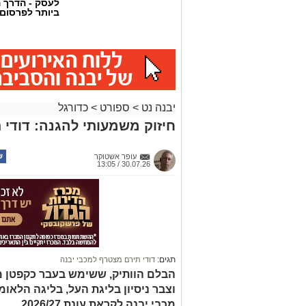
לעסק - הדרך 
ביותר לפרסום
יבנה נט
>
ספורט
>
כדורגל
חיזוק משמעותי להגנה: דודי 
עופר אשטוקר
30.07.26 / 13:05
תגים:
דודי תירם מצטרף למכבי יבנה
הבלם הוותיק, ששימש בעבר כקפטן מכ
וצבר ניסיון בליגת העל, בליגה הלאו
מכבי יבנה לקראת עונת 2026/27