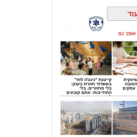
וד
ן אותך גם
יווקית
קייטנת "נינג'ה לזוז"
הטובה
באשדוד חוזרת בענק:
 עסקים
בלי מחזורים, בלי
התחייבות- אתם קובעים
לכמה ואיזה ימים
להירשם!