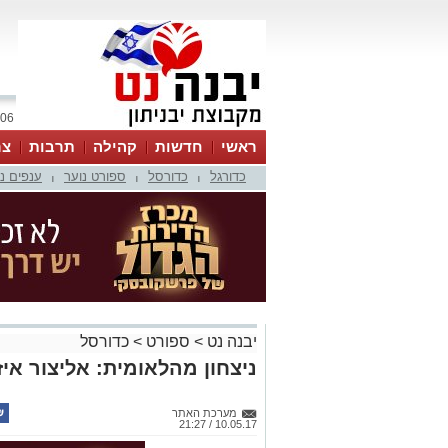
06 אוגוסט 2026 / 23:35
ראשי
חדשות
קהילה
תרבות
צר
כדורגל
כדורסל
ספורט נוער
ענפים נ
|
|
|
יבנה נט
>
ספורט
>
כדורסל
ניצחון מהלאומית: אליצור איזנה ל-1:1 מו
מערכת האתר
10.05.17 / 21:27