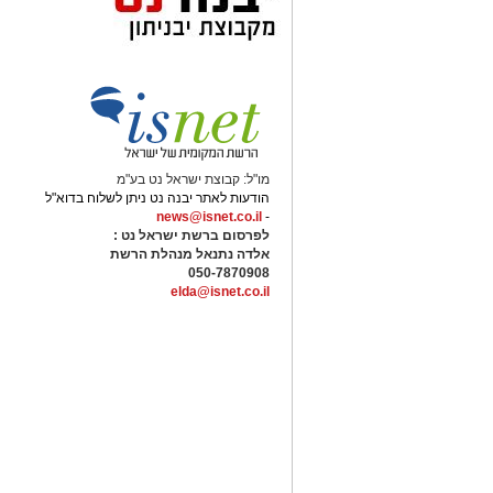
לקבוצה וברצון לנצח בכל משחק.
"שמעתי הרבה על הקהל של מכבי יבנה, וא
מבטיח להביא את כל הניסיון, הלב והמחוי
יש לכם מידע חשוב שטרם נחשף? צילו
בכתבה? נשמח שתשתפו אותנו
מו"ל: קבוצת ישראל נט בע"מ
הודעות לאתר יבנה נט ניתן לשלוח בדוא"ל
news@isnet.co.il
-
לפרסום ברשת ישראל נט :
אלדה נתנאל מנהלת הרשת
050-7870908
elda@isnet.co.il