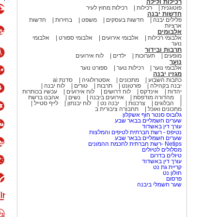
רכילות ולילה
פוטוגנית
רכילות
רכילות מחוץ לעיר
חדשות יבנה
פלילים יבנה
חדשות בעסקים
משפט
בחירות
חדשות
ארציות
ני מחכה לפגוש אותו על המגרש. אני
אלבומים
בות שלי למגרש."
אלבומי רכילות
אלבומי אירועים
אלבומי ספורט
אלבומי
נוער
תרבות ובידור
מים מאירוע חדשותי? מצאתם טעות
מופעים
תערוכות
ילדים
לוח אירועים
נוער
אלבומי נוער
רכילות נוער
ספורט נוער
מגזין יבנה
כתבות השבוע
מתכונים
אסטרולוגיה
סדנת ai
יבנה בקהילה
פורטונט
תרבות
טורים
לוח יבנה
יהדות
אינדקס
לוח דרושים
לוח אירועים
עכשיו בכותרות
מהדורה מודפסת
אירועים ביבנה
נשים
אהבנו ברשת
הבלוגים
צרכנות
יבנה נט
לוח יבנתון
לייף סטייל
מתכונים ואוכל
תחבורה ציבורית ב
גלובוס סנטר חוף אשקלון
שערים חשמליים בבאר שבע
עורך דין באשדוד
נטיפס - רשת חברתית לטיפים והמלצות
שערים חשמליים בבאר שבע
Netips -רשת חברתית לחכמת ההמונים
מסלולים לטיולים
טיולים בדרום
עורך דין באשדוד
קריית גת נט
חולון נט
פרסום
שער חשמלי ביבנה