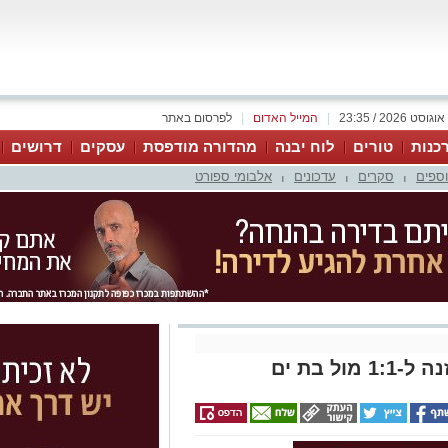
|
המייל האדום
|
לפרסום באתר
כנות
טורים
לוח יבנה
מהדורה מודפסת
עסקים
דרושים
וספים
סקרים
עדכונים
אלבומי ספורט
|
|
|
ל בת ים