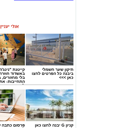
אולי יעניי
תיקון שער חשמלי
קייטנת "נינג'ה 
ביבנה כל הפרטים לחצו
באשדוד חוזרת
כאן >>>
בלי מחזורים, ב
התחייבות- את
לכמה ואיזה ימ
להירשם!
קניון G יבנה לחצו כאן
פרסום כתבה ש