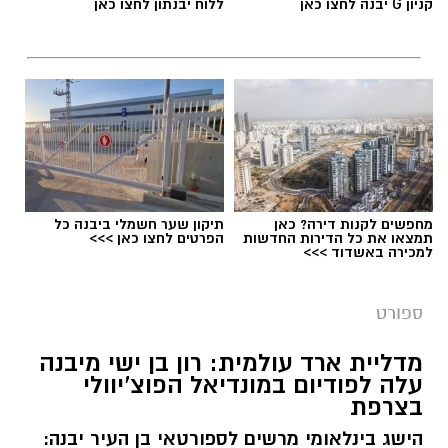
קניון G יבנה לחצו כאן
ללוח יבנתון לחצו כאן
חדשותי? מצאתם טעות בכתבה? נשמח שתשתפו
אותנו
מחפשים לקנות דירה? כאן
תיקון שער חשמלי ביבנה כל
תמצאו את כל הדירות החדשות
הפרטים לחצו כאן >>>
דודי תירם (צילום: מכבי יבנה)
למכירה באשדוד >>>
מכבי צבי יבנה ממשיכה להתחזק לקראת פתיחת
ספורט
עונת 2026/27 והודיעה על החתמתו של הבלם
המנוסה דודי תירם.
מדליית ארד עולמית: רון בן ישי מיבנה
עלה לפודיום במונדיאל הפוצ’יוולי
תירם מגיע ליבנה לאחר קריירה עשירה בכדורגל
בצרפת
הישראלי, שכללה הופעות בליגת העל ובליגה
הישג בינלאומי מרשים לספורטאי בן העיר יבנה:
הלאומית, לצד קדנציה גם בליגה הראשונה