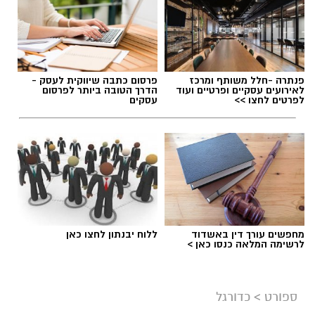
תגים:
אליצור יבנה
,
דורון ג'מצ'י ביבנה
פנתרה -חלל משותף ומרכז
פרסום כתבה שיווקית לעסק -
לאירועים עסקיים ופרטיים ועוד
הדרך הטובה ביותר לפרסום
לפרטים לחצו >>
עסקים
מחפשים עורך דין באשדוד
ללוח יבנתון לחצו כאן
לרשימה המלאה כנסו כאן >
צילום: מתוך עמוד הפייסבוק הרשמי של אליצור
יבנה כדורסל
ספורט
>
כדורגל
במהלך המפגש התקיימה שיחה על קידום הכדורסל