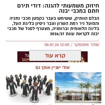
חיזוק משמעותי להגנה: דודי תירם
בעיר, פיתוח דור העתיד של השחקנים, הרחבת
חתם במכבי יבנה
שיתופי הפעולה וחשיבות החינוך לערכים באמצעות
הבלם הוותיק, ששימש בעבר כקפטן מכבי נתניה
הספורט.
והפועל ניר רמת השרון וצבר ניסיון בליגת העל,
בליגה הלאומית וברומניה, מצטרף לסגל של מכבי
באליצור יבנה ציינו כי ג'מצ'י, הנחשב לאחת
יבנה לקראת עונת 2026/27
הדמויות הבולטות בתולדות הכדורסל הישראלי,
שיתף מניסיונו העשיר והעניק למשתתפים השראה
עופר אשטוקר / 13:05 30.07.26
להמשך העשייה למען קידום הענף בעיר ובקרב
קרא עוד
מאות הילדים ובני הנוער הפעילים באגודה.
בסיום הביקור הודו באגודה לג'מצ'י על הגעתו, על
אולי יעניין אותך גם
השיחה הפתוחה ועל התמיכה המתמשכת בכדורסל
הישראלי, ואיחלו לו המשך הצלחה ועשייה.
תגים:
דודי תירם מצטרף למכבי יבנה
יש לכם מידע חשוב שטרם נחשף? צילומים מאירוע