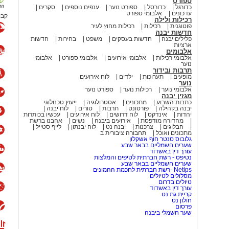
ספורט
כדורגל
כדורסל
ספורט נוער
ענפים נוספים
סקרים
עדכונים
אלבומי ספורט
קבו
רכילות ולילה
פוטוגנית
רכילות
רכילות מחוץ לעיר
חדשות יבנה
פלילים יבנה
חדשות בעסקים
משפט
בחירות
חדשות
ארציות
אלבומים
אלבומי רכילות
אלבומי אירועים
אלבומי ספורט
אלבומי
נוער
תרבות ובידור
מופעים
תערוכות
ילדים
לוח אירועים
נוער
אלבומי נוער
רכילות נוער
ספורט נוער
מגזין יבנה
כתבות השבוע
מתכונים
אסטרולוגיה
ייעוץ טכנולוגי
יבנה בקהילה
פורטונט
תרבות
טורים
לוח יבנה
יהדות
אינדקס
לוח דרושים
לוח אירועים
עכשיו בכותרות
מהדורה מודפסת
אירועים ביבנה
נשים
אהבנו ברשת
הבלוגים
צרכנות
יבנה נט
לוח יבנתון
לייף סטייל
מתכונים ואוכל
תחבורה ציבורית ב
גלובוס סנטר חוף אשקלון
שערים חשמליים בבאר שבע
עורך דין באשדוד
נטיפס - רשת חברתית לטיפים והמלצות
שערים חשמליים בבאר שבע
Netips -רשת חברתית לחכמת ההמונים
מסלולים לטיולים
טיולים בדרום
עורך דין באשדוד
קריית גת נט
חולון נט
פרסום
שער חשמלי ביבנה