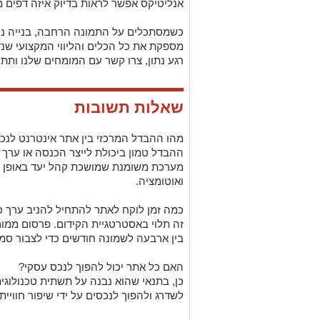
אנליטיקס אפשר לראות בדיוק איזה דפים מ
כשמסתכלים על התמונה הרחבה, בנייה נכו
מספקת את כל הכלים והליווי המקצועי ש
רגע נתון, צרו קשר עם המומחים שלנו ותת
שאלות תשובות
מהו ההבדל המרכזי בין אתר אינטרנט לנכס
ההבדל טמון ביכולת לייצר הכנסה או ערך מ
מערכת משומנת שמושכת קהל יעד באופן עק
ואוטומציה.
כמה זמן לוקח לאתר להתחיל להניב ערך כ
זה תלוי באסטרטגיית הקידום. פרסום ממומן
בין ארבעה לשמונה חודשים כדי לצבור סמכ
האם כל אתר יכול להפוך לנכס עסקי?
כן, בתנאי שהוא נבנה על תשתית טכנולוגית 
לשדרג ולהפוך לנכסים על ידי שיפור חוויי