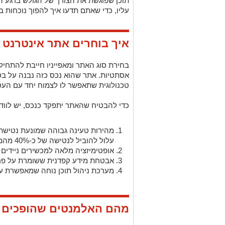
תוכן שפוגשת את הצורך של הגולש ברגע הנ
עליו, כדי שאתם תדעו איך להפוך נוכחות 
איך בוחרים אתר אינטרנט 
בחירת סוג האתר ומאפייניו חייבת להתחי
אסתטיות. אתר שהוא נכס כזה נבנה על בס
טכנולוגית שתאפשר לו לצמוח יחד עם העס
כדי להבטיח שהאתר יתפקד כנכס, יש לווד
מהירות טעינה גבוהה שמונעת נטישת ג
עלול להוביל לנטישה של כ-40% מהמבקרים?)
אופטימיזציה מלאה למכשירים ניידים
אבטחת מידע קפדנית ששומרת על פרט
מערכת ניהול תוכן נוחה שמאפשרת עד
מהם האלמנטים שהופכים 