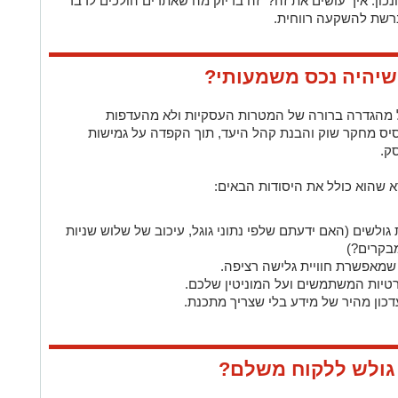
כון. איך עושים את זה? זה בדיוק מה שאתרים הולכים לדבר
ברשת להשקעה רווחית.
שיהיה נכס משמעותי?
ל מהגדרה ברורה של המטרות העסקיות ולא מהעדפות
יס מחקר שוק והבנת קהל היעד, תוך הקפדה על גמישות
ק.
א שהוא כולל את היסודות הבאים:
ולשים (האם ידעתם שלפי נתוני גוגל, עיכוב של שלוש שניות
 שמאפשרת חוויית גלישה רציפה.
יות המשתמשים ועל המוניטין שלכם.
כון מהיר של מידע בלי שצריך מתכנת.
גולש ללקוח משלם?