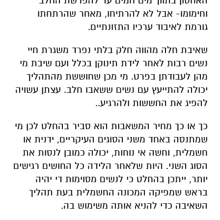
האחסון בתווך מים חמים עד להפרשת החלב
וחימומו- אבל לא להרתיחו, מאחר שהרתחתו
גורמת לאיבוד ערכיו התזונתיים.
שאיבת חלה מהווה חלק בלתי נפרד משגרת חיי
נשים רבות לאחר לידת תינוקן בכלל ועם שיבת מי
מהן לעבודתן בפרט. מי מכן שחוששת מהתהליך
יכולה להתייעץ עם נשים ששאבו חלב. עצתן עשויה
להפיג את החששות ולהרגיע..
כך או כך מחיר המשאבות הוא סביר בהחלט לכן מי
שמתנסה באחד משני הסוגים העיקריים, ידנית או
חשמלית, וחשה אי נוחות, יכולה כמובן לנסות את
הסוג השני. היות שלאחר הלידה כל החושים רגישים
יותר, ייתכן בהחלט כי לנשים מסוימות די יהיה
בראש שמפיקה המכונה החשמלית בעת תהליך
השאיבה כדי להניא אותה משימוש בה.