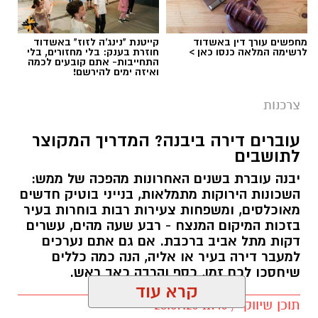
האישיות. בדיקה של זכויות המס יכולה לעזור להבין
האם קיים כסף שניתן לקבל בחזרה.
מחפשים עורך דין באשדוד
קייטנת "נינג'ה לזוז" באשדוד
לרשימה המלאה כנסו כאן >
חוזרת בענק: בלי מחזורים, בלי
התחייבות- אתם קובעים לכמה
מהו החזר מס ולמה הוא נוצר?
ואיזה ימים להירשם!
המס בישראל מחושב לפי הכנסה שנתית. במהלך
צרכנות
השנה המעסיק מנכה מס מהמשכורת החודשית
עוברים דירה ביבנה? המדריך המקוצר
בהתאם לנתונים הקיימים באותו זמן.
לתושבים
אלא שבפועל, החיים משתנים. עובד יכול להתחיל
יבנה עוברת בשנים האחרונות מהפכה של ממש:
השכונות הירוקות מתמלאות, בנייני בוטיק חדשים
עבודה חדשה באמצע השנה, לעבור בין מעסיקים,
מאוכלסים, ומשפחות צעירות רבות בוחרות בעיר
לצאת לחופשה ללא תשלום, לשנות מצב משפחתי
בזכות המיקום המנצח - רבע שעה מהים, עשרים
או להיות זכאי להטבות מס שלא עודכנו בזמן.
דקות מתל אביב ברכבת. אם גם אתם נערכים
למעבר דירה בעיר או אליה, הנה כמה כללים
כאשר בסוף השנה מתבצע חישוב מחדש ומתברר
שיחסכו לכם זמן, כסף והרבה כאב ראש.
שהעובד שילם יותר מס מהנדרש, נוצרת אפשרות
קרא עוד
לקבלת החזר.
תוכן שיווקי / 11:46 28.07.26