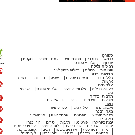
ספורט
כדורגל
כדורסל
ספורט נוער
ענפים נוספים
סקרים
עדכונים
אלבומי ספורט
קבו
רכילות ולילה
פוטוגנית
רכילות
רכילות מחוץ לעיר
חדשות יבנה
פלילים יבנה
חדשות בעסקים
משפט
בחירות
חדשות
ארציות
אלבומים
אלבומי רכילות
אלבומי אירועים
אלבומי ספורט
אלבומי
נוער
תרבות ובידור
מופעים
תערוכות
ילדים
לוח אירועים
נוער
אלבומי נוער
רכילות נוער
ספורט נוער
מגזין יבנה
כתבות השבוע
מתכונים
אסטרולוגיה
הטמעת ai
בארגונים
יבנה בקהילה
פורטונט
תרבות
טורים
לוח יבנה
יהדות
אינדקס
לוח דרושים
לוח אירועים
עכשיו בכותרות
מהדורה מודפסת
אירועים ביבנה
נשים
אהבנו ברשת
הבלוגים
צרכנות
יבנה נט
לוח יבנתון
לייף סטייל