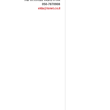
אלדה נתנאל מנהלת הרשת
050-7870908
elda@isnet.co.il