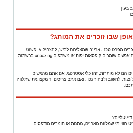
 בעין
ו
ופן שבו זוכרים את המותג?
כרים מפרט טכני. אריזה שמצליחה לרגש, להצחיק או פשוט
להרגיש נכונה, נשארת בתודעה. לא במקרה אנשים שומרים קופסאות יפות או משתפים unboxing ברשתות
ם הם לא מותרות, זהו כלי אסטרטגי. אם אתם מרגישים
צור, לחשוב ולבחור נכון, ואם אתם צריכים יד מקצועית שתלווה
תכם.
יגיטליים?
יט חווייתי שמלווה מארזים, מתנות או חומרים מודפסים