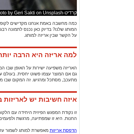
קרדיט-Photo by Geri Sakti on Unsplash
כמה מחשבה באמת אנחנו מקדישים לקופסה
המותג שלנו? בדיוק כאן נכנס לתמונה רבג
על הקשר שבין אריזה למותג.
למה אריזה היא הרבה יות
האריזה משפיעה ישירות על האופן שבו המו
גם אם המוצר עצמו פשוט יחסית. בעולם ע
מתעכב, מסתכל ומרגיש. זה המקום שבו מותג
איזה חשיבות יש לאריזות 
זו נקודת המפגש הפיזית היחידה עם הלקוח
החנות. היא זו שמפתיעה, מרגשת ולפעמים
הדפסת אריזות
מאפשרת למותג לשמור על 