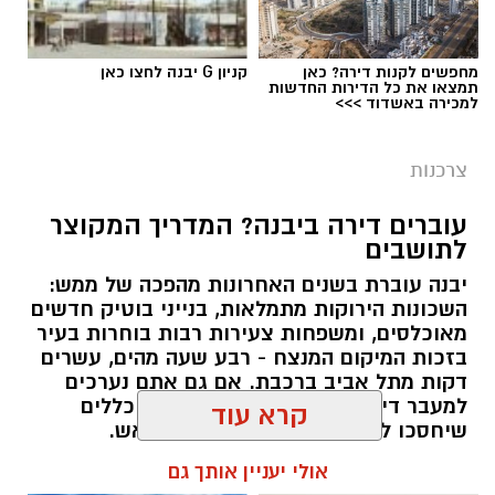
האישיות. בדיקה של זכויות המס יכולה לעזור להבין
האם קיים כסף שניתן לקבל בחזרה.
מחפשים לקנות דירה? כאן
קניון G יבנה לחצו כאן
תמצאו את כל הדירות החדשות
למכירה באשדוד >>>
מהו החזר מס ולמה הוא נוצר?
המס בישראל מחושב לפי הכנסה שנתית. במהלך
צרכנות
השנה המעסיק מנכה מס מהמשכורת החודשית
עוברים דירה ביבנה? המדריך המקוצר
בהתאם לנתונים הקיימים באותו זמן.
לתושבים
אלא שבפועל, החיים משתנים. עובד יכול להתחיל
יבנה עוברת בשנים האחרונות מהפכה של ממש:
השכונות הירוקות מתמלאות, בנייני בוטיק חדשים
עבודה חדשה באמצע השנה, לעבור בין מעסיקים,
מאוכלסים, ומשפחות צעירות רבות בוחרות בעיר
לצאת לחופשה ללא תשלום, לשנות מצב משפחתי
בזכות המיקום המנצח - רבע שעה מהים, עשרים
או להיות זכאי להטבות מס שלא עודכנו בזמן.
דקות מתל אביב ברכבת. אם גם אתם נערכים
למעבר דירה בעיר או אליה, הנה כמה כללים
כאשר בסוף השנה מתבצע חישוב מחדש ומתברר
שיחסכו לכם זמן, כסף והרבה כאב ראש.
שהעובד שילם יותר מס מהנדרש, נוצרת אפשרות
קרא עוד
לקבלת החזר.
תוכן שיווקי / 11:46 28.07.26