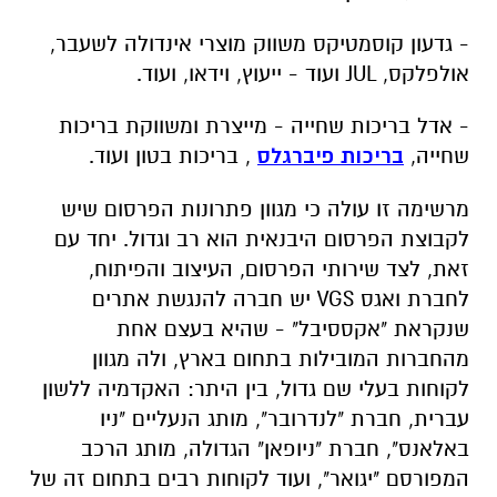
- גדעון קוסמטיקס משווק מוצרי אינדולה לשעבר,
אולפלקס,
JUL
ועוד - ייעוץ, וידאו, ועוד.
- אדל בריכות שחייה - מייצרת ומשווקת בריכות
שחייה,
בריכות פיברגלס
, בריכות בטון ועוד.
מרשימה זו עולה כי מגוון פתרונות הפרסום שיש
לקבוצת הפרסום היבנאית הוא רב וגדול. יחד עם
זאת, לצד שירותי הפרסום, העיצוב והפיתוח,
לחברת ואגס
VGS
יש חברה להנגשת אתרים
שנקראת "אקססיבל" - שהיא בעצם אחת
מהחברות המובילות בתחום בארץ, ולה מגוון
לקוחות בעלי שם גדול, בין היתר: האקדמיה ללשון
עברית, חברת "לנדרובר", מותג הנעליים "ניו
באלאנס", חברת "ניופאן" הגדולה, מותג הרכב
המפורסם "יגואר", ועוד לקוחות רבים בתחום זה של