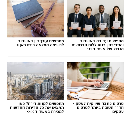
תגים:
בשורה לתושבי יבנה
במקרים מסוימים, השינויים האלה עשויים לגרום
מחפשים עבודה באשדוד
מחפשים עורך דין באשדוד
לכך שעובד שילם יותר מס מהנדרש. במצב כזה,
והסביבה? כנסו ללוח הדרושים
לרשימה המלאה כנסו כאן >
הגדול של אשדוד נט
ייתכן שמגיע לו החזר מס.
גם תושבי יבנה, כמו שכירים רבים ברחבי הארץ,
עשויים להיות זכאים להחזר בעקבות שינויים
במקום העבודה, במצב המשפחתי או בנסיבות
האישיות. בדיקה של זכויות המס יכולה לעזור להבין
האם קיים כסף שניתן לקבל בחזרה.
פרסום כתבה שיווקית לעסק -
מחפשים לקנות דירה? כאן
הדרך הטובה ביותר לפרסום
תמצאו את כל הדירות החדשות
עסקים
למכירה באשדוד >>>
מהו החזר מס ולמה הוא נוצר?