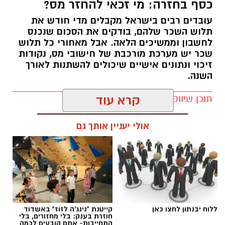
כסף בחזרה: מי זכאי להחזר מס?
עובדים רבים בישראל מקבלים מדי חודש את
תלוש השכר שלהם, בודקים את הסכום שנכנס
לחשבון וממשיכים הלאה. אבל מאחורי כל תלוש
שכר יש מערכת מורכבת של חישובי מס, נקודות
זיכוי ונתונים אישיים שיכולים להשתנות לאורך
השנה.
תוכן שיווקי / 12:58 03.08.26
קרא עוד
אולי יעניין אותך גם
תגים:
בשורה לתושבי יבנה
במקרים מסוימים, השינויים האלה עשויים לגרום
ללוח יבנתון לחצו כאן
קייטנת "נינג'ה לזוז" באשדוד
לכך שעובד שילם יותר מס מהנדרש. במצב כזה,
חוזרת בענק: בלי מחזורים, בלי
התחייבות- אתם קובעים לכמה