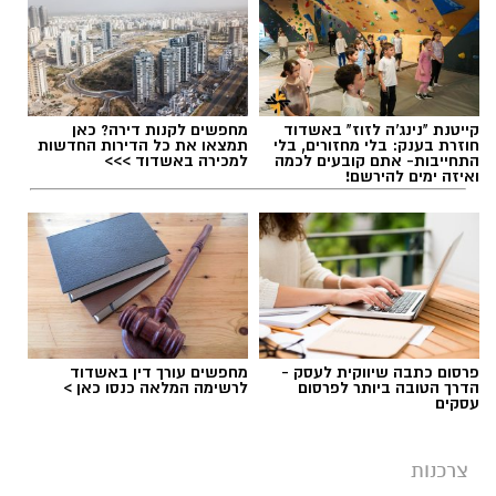
תגים:
בשורה לתושבי יבנה
במקרים מסוימים, השינויים האלה עשויים לגרום
קייטנת "נינג'ה לזוז" באשדוד
מחפשים לקנות דירה? כאן
לכך שעובד שילם יותר מס מהנדרש. במצב כזה,
חוזרת בענק: בלי מחזורים, בלי
תמצאו את כל הדירות החדשות
התחייבות- אתם קובעים לכמה
למכירה באשדוד >>>
ייתכן שמגיע לו החזר מס.
ואיזה ימים להירשם!
גם תושבי יבנה, כמו שכירים רבים ברחבי הארץ,
עשויים להיות זכאים להחזר בעקבות שינויים
במקום העבודה, במצב המשפחתי או בנסיבות
האישיות. בדיקה של זכויות המס יכולה לעזור להבין
האם קיים כסף שניתן לקבל בחזרה.
פרסום כתבה שיווקית לעסק -
מחפשים עורך דין באשדוד
הדרך הטובה ביותר לפרסום
לרשימה המלאה כנסו כאן >
עסקים
מהו החזר מס ולמה הוא נוצר?
המס בישראל מחושב לפי הכנסה שנתית. במהלך
צרכנות