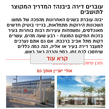
השנה המעסיק מנכה מס מהמשכורת החודשית
עוברים דירה ביבנה? המדריך המקוצר
בהתאם לנתונים הקיימים באותו זמן.
לתושבים
אלא שבפועל, החיים משתנים. עובד יכול להתחיל
יבנה עוברת בשנים האחרונות מהפכה של ממש:
השכונות הירוקות מתמלאות, בנייני בוטיק חדשים
עבודה חדשה באמצע השנה, לעבור בין מעסיקים,
מאוכלסים, ומשפחות צעירות רבות בוחרות בעיר
לצאת לחופשה ללא תשלום, לשנות מצב משפחתי
בזכות המיקום המנצח - רבע שעה מהים, עשרים
או להיות זכאי להטבות מס שלא עודכנו בזמן.
דקות מתל אביב ברכבת. אם גם אתם נערכים
למעבר דירה בעיר או אליה, הנה כמה כללים
כאשר בסוף השנה מתבצע חישוב מחדש ומתברר
שיחסכו לכם זמן, כסף והרבה כאב ראש.
שהעובד שילם יותר מס מהנדרש, נוצרת אפשרות
קרא עוד
לקבלת החזר.
תוכן שיווקי / 11:46 28.07.26
אולי יעניין אותך גם
החזר מס אינו מענק מיוחד או הטבה חד פעמית,
אלא למעשה החזר של סכומים ששולמו מעבר
לחבות המס האמיתית.
תגים:
עוברים דירה ביבנה