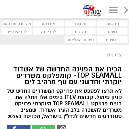
חדשות
תרבות
אינדקס
מהדורה מודפסת
נשים
בלוגים
לוח יבנה
לוח אירועים
דרושים
טיפים והמלצות
צרכנות
הכירו את הפנינה החדשה של אשדוד
TOP SEAMALL- קומפלקס משרדים
יוקרתי וחדשני עם נוף מרהיב לים
לא תרצו לפספס את פרויקט המשרדים החדש של
קניון סימול. קבוצת JTLV בימים אלו החלה את
בניית פרויקט TOP SEAMALL היוקרתי פרויקט
משרדים להשכרה בלב העיר אשדוד, שמציב
סטנדרטים חדשים לנדל"ן בישראל, הכניסה ב2024