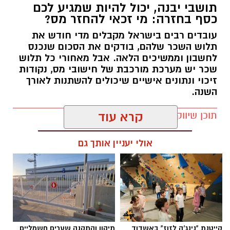
תושבי יבנה, יכול להיות שמגיע לכם
כסף בחזרה: מי זכאי להחזר מס?
עובדים רבים בישראל מקבלים מדי חודש את
תלוש השכר שלהם, בודקים את הסכום שנכנס
לחשבון וממשיכים הלאה. אבל מאחורי כל תלוש
שכר יש מערכת מורכבת של חישובי מס, נקודות
זיכוי ונתונים אישיים שיכולים להשתנות לאורך
השנה.
תוכן שיווקי / 12:58 03.08.26
קרא עוד
אולי יעניין אותך גם
תגים:
בשורה לתושבי יבנה
במקרים מסוימים, השינויים האלה עשויים לגרום
קייטנת "נינג'ה לזוז" באשדוד
תיקון והתקנה שערים חשמליים