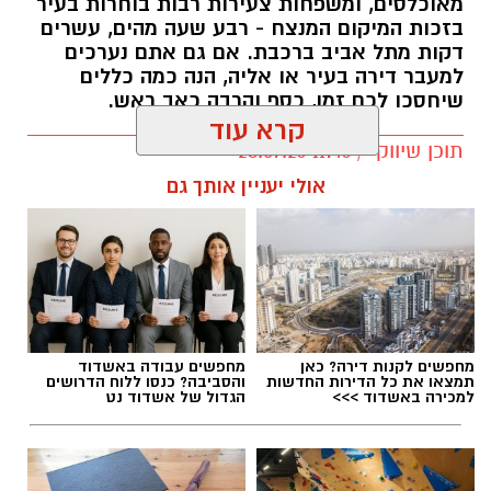
מאוכלסים, ומשפחות צעירות רבות בוחרות בעיר
לצאת לחופשה ללא תשלום, לשנות מצב משפחתי
בזכות המיקום המנצח - רבע שעה מהים, עשרים
או להיות זכאי להטבות מס שלא עודכנו בזמן.
דקות מתל אביב ברכבת. אם גם אתם נערכים
למעבר דירה בעיר או אליה, הנה כמה כללים
כאשר בסוף השנה מתבצע חישוב מחדש ומתברר
שיחסכו לכם זמן, כסף והרבה כאב ראש.
שהעובד שילם יותר מס מהנדרש, נוצרת אפשרות
קרא עוד
לקבלת החזר.
תוכן שיווקי / 11:46 28.07.26
אולי יעניין אותך גם
החזר מס אינו מענק מיוחד או הטבה חד פעמית,
אלא למעשה החזר של סכומים ששולמו מעבר
לחבות המס האמיתית.
תגים:
עוברים דירה ביבנה
מחפשים לקנות דירה? כאן
מחפשים עבודה באשדוד
התחילו מהיומן, לא מהארגזים. ברגע שיש תאריך
תמצאו את כל הדירות החדשות
והסביבה? כנסו ללוח הדרושים
כניסה, עבדו לאחור: שלושה שבועות מראש סוגרים
למכירה באשדוד >>>
הגדול של אשדוד נט
מוביל (אמצע שבוע ואמצע חודש - זולים
משמעותית), שבועיים מראש מתחילים לארוז את
מה שלא בשימוש יומיומי, ושבוע מראש מעבירים