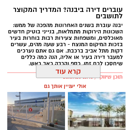
השנה המעסיק מנכה מס מהמשכורת החודשית
עוברים דירה ביבנה? המדריך המקוצר
בהתאם לנתונים הקיימים באותו זמן.
לתושבים
אלא שבפועל, החיים משתנים. עובד יכול להתחיל
יבנה עוברת בשנים האחרונות מהפכה של ממש:
השכונות הירוקות מתמלאות, בנייני בוטיק חדשים
עבודה חדשה באמצע השנה, לעבור בין מעסיקים,
מאוכלסים, ומשפחות צעירות רבות בוחרות בעיר
לצאת לחופשה ללא תשלום, לשנות מצב משפחתי
בזכות המיקום המנצח - רבע שעה מהים, עשרים
או להיות זכאי להטבות מס שלא עודכנו בזמן.
דקות מתל אביב ברכבת. אם גם אתם נערכים
למעבר דירה בעיר או אליה, הנה כמה כללים
כאשר בסוף השנה מתבצע חישוב מחדש ומתברר
שיחסכו לכם זמן, כסף והרבה כאב ראש.
שהעובד שילם יותר מס מהנדרש, נוצרת אפשרות
קרא עוד
לקבלת החזר.
תוכן שיווקי / 11:46 28.07.26
אולי יעניין אותך גם
החזר מס אינו מענק מיוחד או הטבה חד פעמית,
אלא למעשה החזר של סכומים ששולמו מעבר
לחבות המס האמיתית.
תגים:
עוברים דירה ביבנה