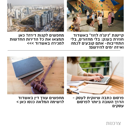
תגים:
בשורה לתושבי יבנה
במקרים מסוימים, השינויים האלה עשויים לגרום
קייטנת "נינג'ה לזוז" באשדוד
מחפשים לקנות דירה? כאן
לכך שעובד שילם יותר מס מהנדרש. במצב כזה,
חוזרת בענק: בלי מחזורים, בלי
תמצאו את כל הדירות החדשות
התחייבות- אתם קובעים לכמה
למכירה באשדוד >>>
ייתכן שמגיע לו החזר מס.
ואיזה ימים להירשם!
גם תושבי יבנה, כמו שכירים רבים ברחבי הארץ,
עשויים להיות זכאים להחזר בעקבות שינויים
במקום העבודה, במצב המשפחתי או בנסיבות
האישיות. בדיקה של זכויות המס יכולה לעזור להבין
האם קיים כסף שניתן לקבל בחזרה.
פרסום כתבה שיווקית לעסק -
מחפשים עורך דין באשדוד
הדרך הטובה ביותר לפרסום
לרשימה המלאה כנסו כאן >
עסקים
מהו החזר מס ולמה הוא נוצר?
המס בישראל מחושב לפי הכנסה שנתית. במהלך
צרכנות