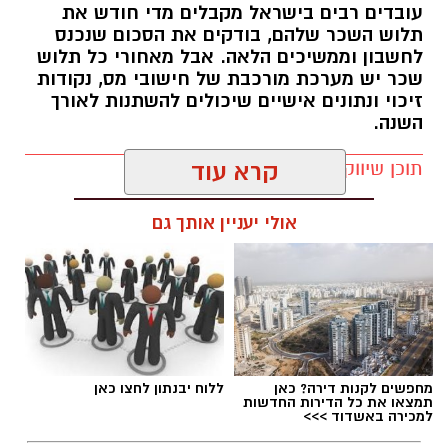
עובדים רבים בישראל מקבלים מדי חודש את
תלוש השכר שלהם, בודקים את הסכום שנכנס
לחשבון וממשיכים הלאה. אבל מאחורי כל תלוש
שכר יש מערכת מורכבת של חישובי מס, נקודות
זיכוי ונתונים אישיים שיכולים להשתנות לאורך
השנה.
תוכן שיווקי / 12:58 03.08.26
קרא עוד
אולי יעניין אותך גם
תגים:
בשורה לתושבי יבנה
במקרים מסוימים, השינויים האלה עשויים לגרום
מחפשים לקנות דירה? כאן
ללוח יבנתון לחצו כאן
לכך שעובד שילם יותר מס מהנדרש. במצב כזה,
תמצאו את כל הדירות החדשות
למכירה באשדוד >>>
ייתכן שמגיע לו החזר מס.