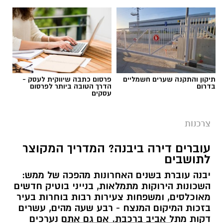
גם תושבי יבנה, כמו שכירים רבים ברחבי הארץ,
עשויים להיות זכאים להחזר בעקבות שינויים
במקום העבודה, במצב המשפחתי או בנסיבות
האישיות. בדיקה של זכויות המס יכולה לעזור להבין
האם קיים כסף שניתן לקבל בחזרה.
תיקון והתקנה שערים חשמליים
פרסום כתבה שיווקית לעסק -
בדרום
הדרך הטובה ביותר לפרסום
עסקים
מהו החזר מס ולמה הוא נוצר?
המס בישראל מחושב לפי הכנסה שנתית. במהלך
צרכנות
השנה המעסיק מנכה מס מהמשכורת החודשית
עוברים דירה ביבנה? המדריך המקוצר
בהתאם לנתונים הקיימים באותו זמן.
לתושבים
אלא שבפועל, החיים משתנים. עובד יכול להתחיל
יבנה עוברת בשנים האחרונות מהפכה של ממש:
השכונות הירוקות מתמלאות, בנייני בוטיק חדשים
עבודה חדשה באמצע השנה, לעבור בין מעסיקים,
מאוכלסים, ומשפחות צעירות רבות בוחרות בעיר
לצאת לחופשה ללא תשלום, לשנות מצב משפחתי
בזכות המיקום המנצח - רבע שעה מהים, עשרים
או להיות זכאי להטבות מס שלא עודכנו בזמן.
דקות מתל אביב ברכבת. אם גם אתם נערכים