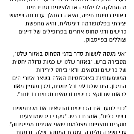
מהמחלקה לביולוגיה אבולוציונית וסביבתית
באוניברסיטת חיפה, מצאה במהלך עבודתה שימוש
יצירתי בפלטפורמה דיגיטלית, והיא מחפשת
כרישים ודגי סחוס אחרים בפרופילים של דייגים
וצוללים בפייסבוק.
"אני מנסה לעשות סדר בדגי הסחוס באזור שלנו",
מסבירה ברש. "באזור שלנו יש כמות גדולה יחסית
של כרישים ובטאים, ודאי ביחס לירידות
המשמעותיות באוכלוסיות האלה בשאר אזורי הים
התיכון. הים שלנו עני ודל יחסית, ולכן מעניין מאוד
לראות שדווקא כרישים ובטאים נוכחים בו יותר".
"כדי לתעד את הכרישים והבטאים אנו משתמשים
בשני כלים", אומרת ברש. "סקרי דיג שמבצעים
חוקרים ותצפיות מצולמות שאני אוספת מפייסבוק".
עדי ושירה סליגרה, עוזרת המחקר שלה, נכנסות