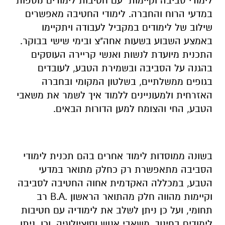
לימודי סביבה וקיימות עם חטיבות לימודים נוספות
במדעי הרוח והחברה. לימודי החטיבה מאפשרים
שילוב של לימודים במקביל לעבודה ויתקיימו
באמצע השבוע בשעות אחה"צ ובימי שישי בבוקר.
התכנית מיועדת לנשות ואנשי קריירה העוסקים
בהגנה על הסביבה ובשמירת הטבע, לעובדים
בגופים ממשלתיים, בשלטון המקומי ובחברה
האזרחית ולמעוניינים ללמוד איך לשמר את משאבי
הטבע, החי והצומח למען הדורות הבאים.
בשונה ממוסדות לימוד אחרים בהם תכנית לימודי
הסביבה מתאפשרת רק כחלק מתואר במדעי
הטבע, במכללה האקדמית אחוה החטיבה לסביבה
וקיימות מהווה חלק מהתואר הראשון .B.A רב
תחומי, ועל כן ניתן לשלב את לימודיה עם חטיבות
לימודים בחינוך, משאבי אנוש וסוציולוגיה. וכן, ניתן