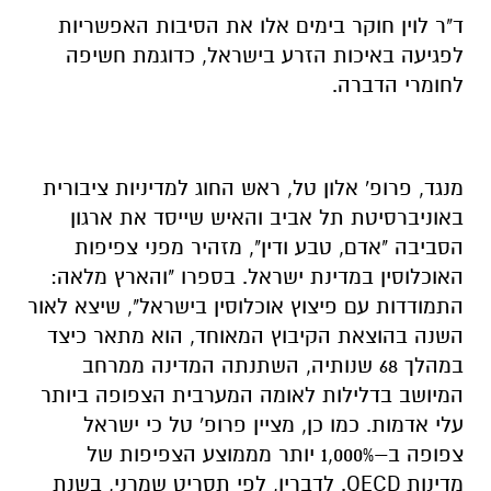
ד"ר לוין חוקר בימים אלו את הסיבות האפשריות
לפגיעה באיכות הזרע בישראל, כדוגמת חשיפה
לחומרי הדברה.
מנגד, פרופ' אלון טל, ראש החוג למדיניות ציבורית
באוניברסיטת תל אביב והאיש שייסד את ארגון
הסביבה "אדם, טבע ודין", מזהיר מפני צפיפות
האוכלוסין במדינת ישראל. בספרו "והארץ מלאה:
התמודדות עם פיצוץ אוכלוסין בישראל", שיצא לאור
השנה בהוצאת הקיבוץ המאוחד, הוא מתאר כיצד
במהלך 68 שנותיה, השתנתה המדינה ממרחב
המיושב בדלילות לאומה המערבית הצפופה ביותר
עלי אדמות. כמו כן, מציין פרופ' טל כי ישראל
צפופה ב–1,000% יותר מממוצע הצפיפות של
מדינות OECD. לדבריו, לפי תסריט שמרני, בשנת