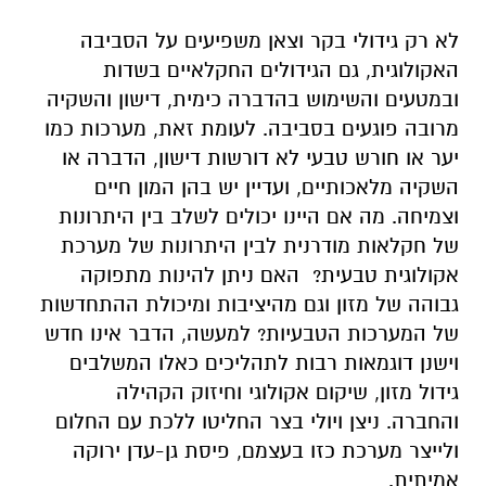
לא רק גידולי בקר וצאן משפיעים על הסביבה
האקולוגית, גם הגידולים החקלאיים בשדות
ובמטעים והשימוש בהדברה כימית, דישון והשקיה
מרובה פוגעים בסביבה. לעומת זאת, מערכות כמו
יער או חורש טבעי לא דורשות דישון, הדברה או
השקיה מלאכותיים, ועדיין יש בהן המון חיים
וצמיחה. מה אם היינו יכולים לשלב בין היתרונות
של חקלאות מודרנית לבין היתרונות של מערכת
אקולוגית טבעית? האם ניתן להינות מתפוקה
גבוהה של מזון וגם מהיציבות ומיכולת ההתחדשות
של המערכות הטבעיות? למעשה, הדבר אינו חדש
וישנן דוגמאות רבות לתהליכים כאלו המשלבים
גידול מזון, שיקום אקולוגי וחיזוק הקהילה
והחברה. ניצן ויולי בצר החליטו ללכת עם החלום
ולייצר מערכת כזו בעצמם, פיסת גן-עדן ירוקה
אמיתית.