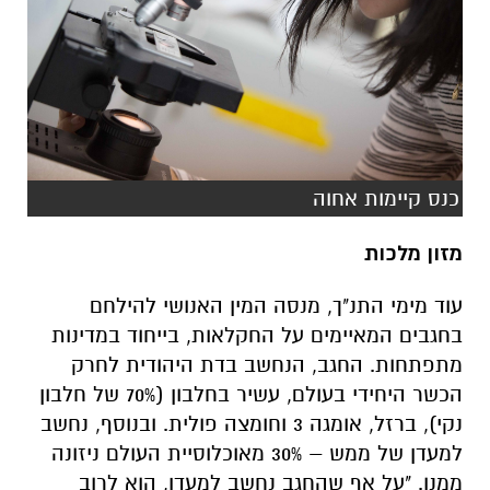
כנס קיימות אחוה
מזון מלכות
עוד מימי התנ"ך, מנסה המין האנושי להילחם
בחגבים המאיימים על החקלאות, בייחוד במדינות
מתפתחות. החגב, הנחשב בדת היהודית לחרק
הכשר היחידי בעולם, עשיר בחלבון (70% של חלבון
נקי), ברזל, אומגה 3 וחומצה פולית. ובנוסף, נחשב
למעדן של ממש – 30% מאוכלוסיית העולם ניזונה
ממנו. "על אף שהחגב נחשב למעדן, הוא לרוב