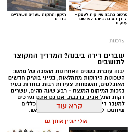
האם קיים כסף שניתן לקבל בחזרה.
פרסום כתבה שיווקית לעסק -
תיקון והתקנה שערים חשמליים
הדרך הטובה ביותר לפרסום
בדרום
עסקים
מהו החזר מס ולמה הוא נוצר?
המס בישראל מחושב לפי הכנסה שנתית. במהלך
צרכנות
השנה המעסיק מנכה מס מהמשכורת החודשית
עוברים דירה ביבנה? המדריך המקוצר
בהתאם לנתונים הקיימים באותו זמן.
לתושבים
אלא שבפועל, החיים משתנים. עובד יכול להתחיל
יבנה עוברת בשנים האחרונות מהפכה של ממש:
השכונות הירוקות מתמלאות, בנייני בוטיק חדשים
עבודה חדשה באמצע השנה, לעבור בין מעסיקים,
מאוכלסים, ומשפחות צעירות רבות בוחרות בעיר
לצאת לחופשה ללא תשלום, לשנות מצב משפחתי
בזכות המיקום המנצח - רבע שעה מהים, עשרים
או להיות זכאי להטבות מס שלא עודכנו בזמן.
דקות מתל אביב ברכבת. אם גם אתם נערכים
למעבר דירה בעיר או אליה, הנה כמה כללים
כאשר בסוף השנה מתבצע חישוב מחדש ומתברר
שיחסכו לכם זמן, כסף והרבה כאב ראש.
שהעובד שילם יותר מס מהנדרש, נוצרת אפשרות
קרא עוד
לקבלת החזר.
תוכן שיווקי / 11:46 28.07.26