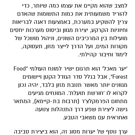
למצב שהוא מקיים את עצמו כמה שיותר, כדי
להוריד משמעותית את כמות התשומות שהאדם
צריך להשקיע במערכת, באמצעות דאגה לבריאות
וחיוניות הקרקע, יצירת מגוון וביסוס מערכות יחסים
מועילות בין המרכיבים השונים, וניהול מושכל של
מקורות המים, ועל הדרך לייצר מזון, תעסוקה,
לימוד וחיבור קהילתי.
​'יער מאכל' הוא תרגום ישיר למונח העולמי "Food
Forest", אבל בגלל סדר הגודל הקטן ויישומים
מגוונים יותר מאשר תנובת מזון בלבד, יהיה נכון
לקרוא לו 'חורשת תועלת'. המונחים מגיעים
מתחום הפרמקלצ'ר (תרבות בת-קיימא), המתאר
גישה ליצירת שפע דרך התנהלות צנועה
ואחראית עם משאבי הטבע.
ערך נוסף של יערות מסוג זה, הוא ביצירת סביבה