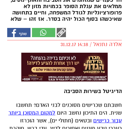
חד פעמיים שמזהמים את הסביבה והאוקיינוסים,
ממלאים את עגלת הסופר בכמויות מזון לא
פרופורציונליות לגודל המשפחה, וחיים בתחושה
שאיכשהו בסוף הכול יהיה בסדר. אז זהו – שלא
אלדה נתנאל / 14:18 31.12.17
הדיגיטל בשירות הסביבה
חשבתם שכרישים מסוכנים לבני האדם? תחשבו
שנית. הים התיכון נחשב היום
למקום המסוכן ביותר
עבור כרישים
ובטאים (חתולי ים), אשר הוכרזו
כערכי טבע מוגנים ואסורים לדייג. עדי ברש, חוקרת