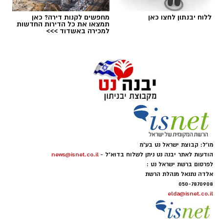
האם קיים כסף שניתן לקבל בחזרה.
ללוח יבנתון לחצו כאן
מחפשים לקנות דירה? כאן
תמצאו את כל הדירות החדשות
למכירה באשדוד >>>
מהו החזר מס ולמה הוא נוצר?
המס בישראל מחושב לפי הכנסה שנתית. במהלך
השנה המעסיק מנכה מס מהמשכורת החודשית
בהתאם לנתונים הקיימים באותו זמן.
אלא שבפועל, החיים משתנים. עובד יכול להתחיל
עבודה חדשה באמצע השנה, לעבור בין מעסיקים,
לצאת לחופשה ללא תשלום, לשנות מצב משפחתי
מו"ל: קבוצת ישראל נט בע"מ
או להיות זכאי להטבות מס שלא עודכנו בזמן.
הודעות לאתר יבנה נט ניתן לשלוח בדוא"ל -
news@isnet.co.il
לפרסום ברשת ישראל נט :
כאשר בסוף השנה מתבצע חישוב מחדש ומתברר
אלדה נתנאל מנהלת הרשת
שהעובד שילם יותר מס מהנדרש, נוצרת אפשרות
050-7870908
elda@isnet.co.il
לקבלת החזר.