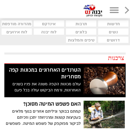
חדשות
תרבות
אינדקס
מהדורה מודפסת
נשים
בלוגים
לוח יבנה
לוח אירועים
דרושים
טיפים והמלצות
צרכנות
הטרנדים האחרונים במכונות קפה
מסחריות
עולם מכונות הקפה משנה את פניו בשנים
האחרונות, ורמת הביקוש עולה בכל פעם
מחדש. כיום נדיר מאוד להיכנס לעסק ולא
לראות בו מכונת קפה, מדובר על דבר בסיסי
האם פשפש המיטה מסוכן?
למדי.
קמתם בבוקר וגיליתם אזורים בגוף מלאים
בעקיצות קטנות ומרגיזות? יתכן וזכיתם
לביקור מפוקפק של פשפש המיטה. פשפשים
הם מטרד מציק מאד, כי מרגע שהם מופיעים