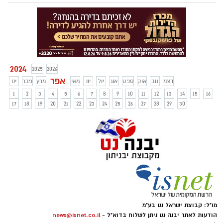
הם נוטים להתרבות ומאד קשה להיפטר מהם
ללא עזרה מקצועית של חברת הדברה. נשמח
לפרט לכם כאן כיצד תוכלו לזהות אם אתם
אכן סובלים מפשפשים, מה צריך לעשות
במידה ואכן יש לכם פשפש המיטה ותשובות
לשאלות כמו האם הפשפשים האלו מסוכנים.
2024
2025
2026
אפר
דצמ
נוב
אוק
ספט
אוג
יול
יונ
מאי
מרץ
פבר
ינו
1
2
3
4
5
6
7
8
9
10
11
12
13
14
15
16
17
18
19
20
21
22
23
24
25
26
27
28
29
30
מו"ל: קבוצת ישראל נט בע"מ
הודעות לאתר יבנה נט ניתן לשלוח בדוא"ל -
news@isnet.co.il