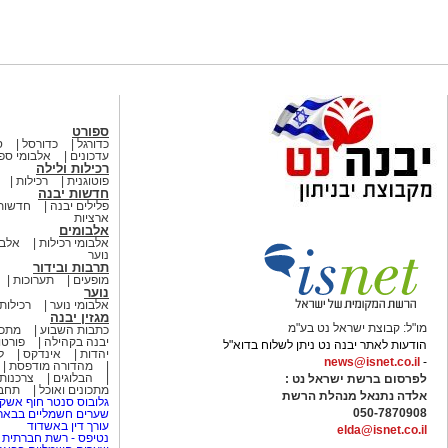
ספורט
כדורגל
כדורסל
ס
עדכונים
אלבומי ספ
רכילות ולילה
פוטוגנית
רכילות
חדשות יבנה
פלילים יבנה
חדשות
ארציות
אלבומים
אלבומי רכילות
אלבו
נוער
תרבות ובידור
מופעים
תערוכות
נוער
אלבומי נוער
רכילות 
מגזין יבנה
מו"ל: קבוצת ישראל נט בע"מ
כתבות השבוע
מתכו
יבנה בקהילה
פורטו
הודעות לאתר יבנה נט ניתן לשלוח בדוא"ל
יהדות
אינדקס
ל
news@isnet.co.il
-
מהדורה מודפסת
הבלוגים
צרכנות
לפרסום ברשת ישראל נט :
מתכונים ואוכל
תחבו
אלדה נתנאל מנהלת הרשת
גלובוס סנטר חוף אשקל
050-7870908
שערים חשמליים בבאר
עורך דין באשדוד
elda@isnet.co.il
נטיפס - רשת חברתית 