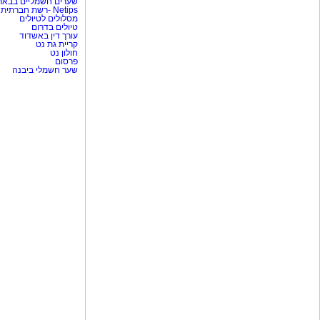
שערים חשמליים בבאר
Netips -רשת חברתית לחכמת ההמונים
מסלולים לטיולים
טיולים בדרום
עורך דין באשדוד
קריית גת נט
חולון נט
פרסום
שער חשמלי ביבנה