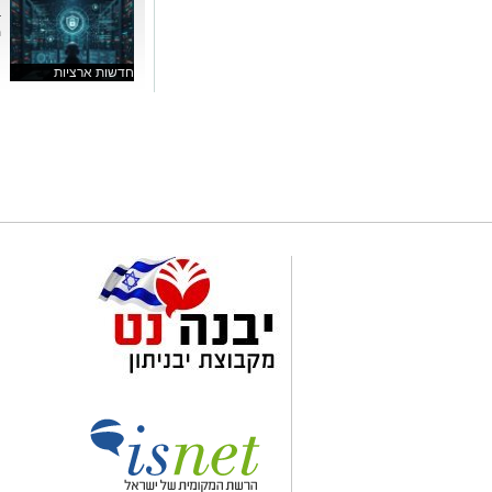
ב
מ
חדשות ארציות