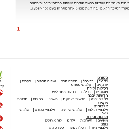
ימים האחרונים מופצות ברשת הודעות מזויפות המתחזות להיות מטעם
ערך הסייבר הלאומי. בהודעות מופיע: אתר מתחזה בשם cyber-incd...
1
ספורט
כדורגל
כדורסל
ספורט נוער
ענפים נוספים
סקרים
עדכונים
אלבומי ספורט
קבו
רכילות ולילה
פוטוגנית
רכילות
רכילות מחוץ לעיר
חדשות יבנה
פלילים יבנה
חדשות בעסקים
משפט
בחירות
חדשות
ארציות
אלבומים
אלבומי רכילות
אלבומי אירועים
אלבומי ספורט
אלבומי
נוער
תרבות ובידור
מופעים
תערוכות
ילדים
לוח אירועים
נוער
אלבומי נוער
רכילות נוער
ספורט נוער