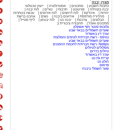
מגזין יבנה
כתבות השבוע
מתכונים
אסטרולוגיה
ייעוץ טכנולוגי
יבנה בקהילה
פורטונט
תרבות
טורים
לוח יבנה
יהדות
אינדקס
לוח דרושים
לוח אירועים
עכשיו בכותרות
מהדורה מודפסת
אירועים ביבנה
נשים
אהבנו ברשת
הבלוגים
צרכנות
יבנה נט
לוח יבנתון
לייף סטייל
מתכונים ואוכל
תחבורה ציבורית ב
גלובוס סנטר חוף אשקלון
שערים חשמליים בבאר שבע
עורך דין באשדוד
נטיפס - רשת חברתית לטיפים והמלצות
שערים חשמליים בבאר שבע
Netips -רשת חברתית לחכמת ההמונים
מסלולים לטיולים
טיולים בדרום
עורך דין באשדוד
קריית גת נט
חולון נט
פרסום
שער חשמלי ביבנה