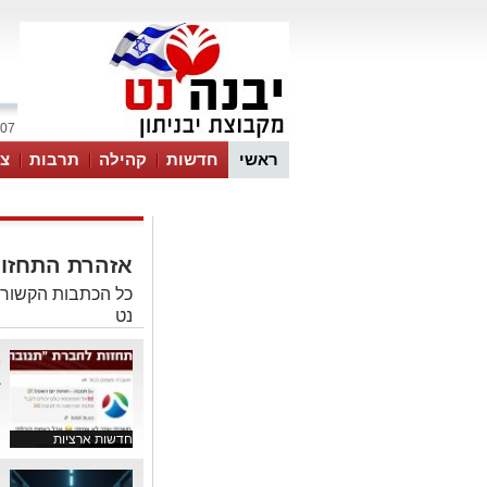
07 אוגוסט 2026 / 02:41
ראשי
חדשות
קהילה
תרבות
צר
אזהרת התחזות
כל הכתבות הקשורו
נט
מ
ב
ה
חדשות ארציות
א