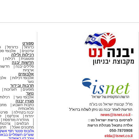
ספורט
כדורגל
כדורסל
ס
עדכונים
אלבומי ספ
רכילות ולילה
פוטוגנית
רכילות
חדשות יבנה
פלילים יבנה
חדשות
ארציות
אלבומים
אלבומי רכילות
אלבו
נוער
תרבות ובידור
מופעים
תערוכות
נוער
אלבומי נוער
רכילות 
מגזין יבנה
מו"ל: קבוצת ישראל נט בע"מ
כתבות השבוע
מתכו
מלאכותית
הודעות לאתר יבנה נט ניתן לשלוח בדוא"ל
יבנה בקהילה
פורטו
news@isnet.co.il
-
יהדות
אינדקס
ל
מהדורה מודפסת
לפרסום ברשת ישראל נט :
הבלוגים
צרכנות
אלדה נתנאל מנהלת הרשת
מתכונים ואוכל
תחבו
050-7870908
גלובוס סנטר חוף אשקל
שערים חשמליים בבאר
elda@isnet.co.il
עורך דין באשדוד