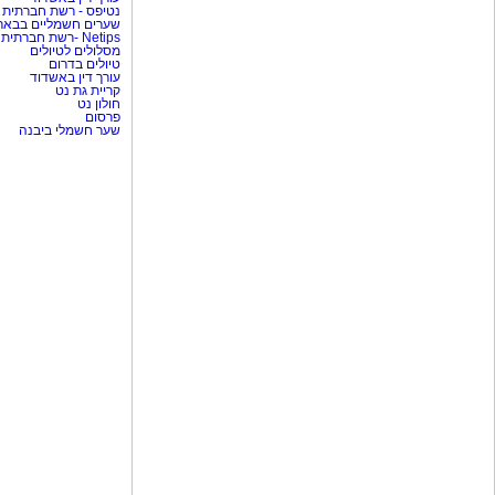
נטיפס - רשת חברתית 
שערים חשמליים בבאר
Netips -רשת חברתית לחכמת ההמונים
מסלולים לטיולים
טיולים בדרום
עורך דין באשדוד
קריית גת נט
חולון נט
פרסום
שער חשמלי ביבנה