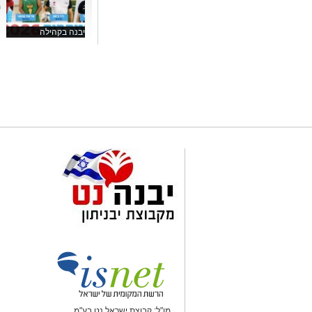
מ
יבנה בקהילה
מו"ל: קבוצת ישראל נט בע"מ