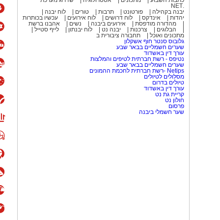
כתבות השבוע
מתכונים
אסטרולוגיה
שדרוג מערכת
.NET
יבנה בקהילה
פורטונט
תרבות
טורים
לוח יבנה
יהדות
אינדקס
לוח דרושים
לוח אירועים
עכשיו בכותרות
מהדורה מודפסת
אירועים ביבנה
נשים
אהבנו ברשת
הבלוגים
צרכנות
יבנה נט
לוח יבנתון
לייף סטייל
מתכונים ואוכל
תחבורה ציבורית ב
גלובוס סנטר חוף אשקלון
שערים חשמליים בבאר שבע
עורך דין באשדוד
נטיפס - רשת חברתית לטיפים והמלצות
שערים חשמליים בבאר שבע
Netips -רשת חברתית לחכמת ההמונים
מסלולים לטיולים
טיולים בדרום
עורך דין באשדוד
קריית גת נט
חולון נט
פרסום
שער חשמלי ביבנה