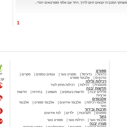
שחקי המכביה יוצאים היום לדרך, ויחד עם אלפי ספורטאים יהודי...
1
ספורט
כדורגל
כדורסל
ספורט נוער
ענפים נוספים
סקרים
עדכונים
אלבומי ספורט
קבו
רכילות ולילה
פוטוגנית
רכילות
רכילות מחוץ לעיר
חדשות יבנה
פלילים יבנה
חדשות בעסקים
משפט
בחירות
חדשות
ארציות
אלבומים
אלבומי רכילות
אלבומי אירועים
אלבומי ספורט
אלבומי
נוער
תרבות ובידור
מופעים
תערוכות
ילדים
לוח אירועים
נוער
אלבומי נוער
רכילות נוער
ספורט נוער
מגזין יבנה