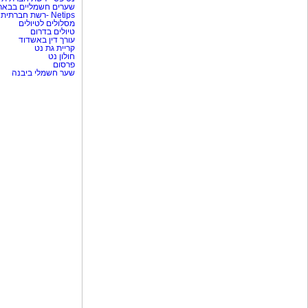
שערים חשמליים בבאר
Netips -רשת חברתית לחכמת ההמונים
מסלולים לטיולים
טיולים בדרום
עורך דין באשדוד
קריית גת נט
חולון נט
פרסום
שער חשמלי ביבנה