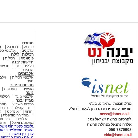
ספורט
כדורגל
כדורסל
ס
עדכונים
אלבומי ספ
רכילות ולילה
פוטוגנית
רכילות
חדשות יבנה
פלילים יבנה
חדשות
ארציות
אלבומים
אלבומי רכילות
אלבו
נוער
תרבות ובידור
מופעים
תערוכות
נוער
אלבומי נוער
רכילות 
מגזין יבנה
מו"ל: קבוצת ישראל נט בע"מ
כתבות השבוע
מתכו
יבנה בקהילה
פורטו
הודעות לאתר יבנה נט ניתן לשלוח בדוא"ל
יהדות
אינדקס
ל
news@isnet.co.il
-
מהדורה מודפסת
הבלוגים
צרכנות
לפרסום ברשת ישראל נט :
מתכונים ואוכל
תחבו
אלדה נתנאל מנהלת הרשת
גלובוס סנטר חוף אשקל
050-7870908
שערים חשמליים בבאר
עורך דין באשדוד
elda@isnet.co.il
נטיפס - רשת חברתית 