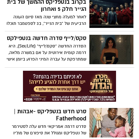
בקרוב בנטפליקס ההמשך של בית
למות", בסדרת ג'יימס בונד. לרגל זאת, בחברת
הלווין yes יעלו ערוץ פופ-אחד ייחודי שישדר
הנייר חלק 5 ואחרון
את כל הסרטים הקודמים בסדרה המצליחה,
לאחר למעלה מחצי שנה מאז סיום העונה
מ"ד"ר נו" מ-1962 ועד "ספקטר", שיצא ב-2015.
הרביעית של "בית הנייר", ב3 לספטמבר תוכלו
נוסף לכך, ניתן יהיה לצפות ב"קזינו רויאל",
לצפות בחלק החמישי והאחרון של הסדרה
הפארודיה מ-1967 על הסדרה.
הספרדית המצליחה ביותר של נטפליקס "בית
סקס/לייף סדרה חדשה בנטפילקס
הנייר". החלק החמישי והאחרון של הסדרה
הסדרה החדשה "סקס/לייף" (Sex/Life), היא
צפוי להתחלק לשני חלקים. החלק הראשון
דרמה קומית אירוטית על אם במשרה מלאה,
יעלה ב-3 בספטמבר וחלק שני (ואחרון) ב-3
שמתרפקת על עברה המיני הפרוע ביומן אישי
בדצמבר 2021. צפו בטריילר
ומגלה שבעלה קרא אותו. הסדרה סקס/לייף
מבהירה היכן עובר הגבול בין "גילטי פלז'ר"
משוחרר עם קריצות פורנוגרפיות ובין סדרה
זניחה שיש בה מינימום הנאה ומקסימום
תחושת אשם על הזמן שבוזבז.
סרט חדש בנטפליקס -אבהות |
Fatherhood
סדרט דרמה אמריקאי חדש עלה לסטירמר
של נטפליקס ומגולל את סיפורם של מת'יו