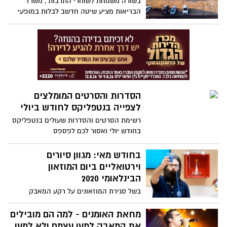
בשורה משמחת לשוחרי התרבות , משרד
הבריאות מציע שיטה חדשב לבלות במופעי
התרבות תחת כיפת השמיים "במתכונת דרייב
אין ", בפורמט החדש הקהל ישוב במכוניות
כאשר המגבלה היא עד 200 רכבים, קניית
כרטיסים תתבצע מראש באמצעים אלקטרונים
הסדרות והסרטים המומלצים
לצפייה בנטפליקס לחודש ביולי
רשימת הסרטים והסדרות שעולים בנטפליקס
בחודש יולי ואסור לכם לפספס
בחודש מאי: מגוון סיורים
וירטואליים ביום המוזאון
הבינלאומי 2020
בשל סגירת המוזאונים על רקע המאבק
בקורונה, יום המוזאונים הבינלאומי
(12.05) יתקיים השנה במתכונת מקוונת
מחאת האומנים - למה הם מובילים
כשעשרות מוזאונים בישראל יפתחו את
את המאבק למען עצמם ולא למען