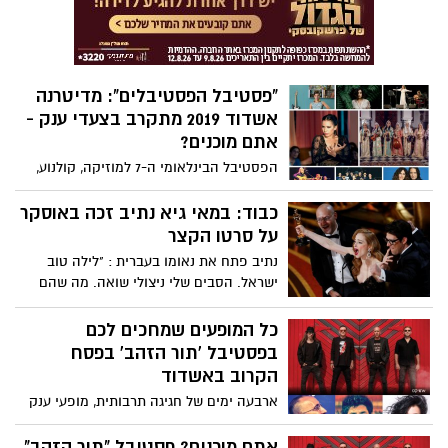
"פסטיבל הפסטיבלים": מדיטרנה
אשדוד 2019 מתקרב בצעדי ענק -
אתם מוכנים?
הפסטיבל הבינלאומי ה-7 למוזיקה, קולנוע,
אמנות וטעמים ממדינות הים התיכון מתקרב
בצעדי ענק, עם רשימה מפוארת של מופעי
כבוד: במאי גיא נתיב זכה באוסקר
מוזיקה, סרטים בהקרנות חגיגיות וראשוניות,
על סרטו הקצר
תערוכות קונספט וקולינריה ברחבה שהפכה
נתיב פתח את נאומו בעברית : "לילה טוב
להפנינג מוזיקלי שמח ולסימן ההיכר
ישראל. הסבים שלי ניצולי שואה. מה שהם
הפסטיבל: מדיטרנה (Méditerranée) יוני 2019
עברו שם - אנחנו רואים בכל מקום, באמריקה
באשדוד - הפרטים בכתבה
ובאירופה. נשיא המדינה: " הסרט הוא מתנה
כל המופעים שמחכים לכם
עבור הילדים והנכדים שלנו, ועבור העתיד
בפסטיבל 'תור הזהב' בפסח
שאנחנו רוצים בשבילם כדי שיזכו להגשים את
הקרוב באשדוד
כל החלומות. גאווה ישראלית גדולה. מזל
ארבעה ימים של חגיגה תרבותית, מופעי ענק
טוב!".
והפקות מקור בשפות שונות – כל מה שמחכה
לכם בפסטיבל "תור הזהב" השביעי, חול
אתם מוכנים? פסטיבל "תור הזהב"