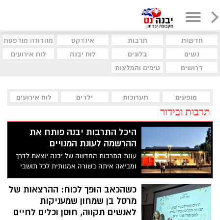
חדשות
תרבות
אינדקס
מהדורה מודפסת
נשים
בלוגים
לוח יבנה
לוח אירועים
דרושים
טיפים והמלצות
מופעים
תערוכות
ילדים
לוח אירועים
תרבות ובידור
היכל התרבות יבנה פותח את
ההרשמה לעונת המנויים
עונת התרבות החדשה של יבנה יוצאת לדרך
ומביאה איתה בשורה אמנותית לכל תושבי
העיר והסביבה. היכל התרבות יבנה פותח את
ההרשמה לעונת המנויים החדשה, לאחר
כשהכאב הופך לכוח: ההרצאות של
חודשים של עבודה מדויקת וקפדנית בבחירת
מרסל בן שמחון שמעניקות
רפרטואר עשיר, מגוון ומעורר השראה
לאנשים תקווה, חוסן וכלים לחיים