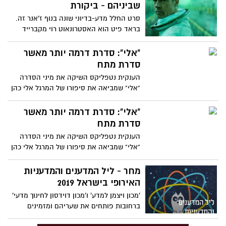
שביניהם - ביקורת
סרט החלל מדע-בדיוני שונה בנוף ז'אנר זה.
בראד פיט הוא האסטרונאוט רוי מקברייד
חסר הרגש, אשר מקלף את שכבות ליבו שכבה
אחר שכבה. אד אסטרה הוא סרט פחות
"אלי": סדרת דרמה יותר מאשר
קלסטרופובי ומחניק מדומיו, אלא מתרכז יותר
סדרת מתח
בנבכי נפשו של גיבורו. סרט יפהפה, לא רק
הענקית נטפליקס השיקה את מיני הסדרה
בזכות פיט
"אלי" שמביאה את סיפורו של המרגל אלי כהן
בסוריה, אשר קיפח את חייו למען המדינה.
הפתיחה מעניינת ומסמנת כי הסדרה תהיה
"אלי": סדרת דרמה יותר מאשר
מותחת ומסקרנת אף על פי שהסוף ידוע
סדרת מתח
מראש, אך הדבר לצערי לא קרה ובמקום זאת
הענקית נטפליקס השיקה את מיני הסדרה
קיבלנו סדרה בעלת קצב מאוד איטי. גם רגעי
"אלי" שמביאה את סיפורו של המרגל אלי כהן
המתח נגמרו מהר ממה שאפשר היה למתוח
בסוריה, אשר קיפח את חייו למען המדינה.
אותם. מצד שני מרגש שסיפורו של אלי כהן
הפתיחה מעניינת ומסמנת כי הסדרה תהיה
מחר - ליל המדענים והמדעניות
עלה לכותרות, בזכותה גם בני נוער שלא שמעו
מותחת ומסקרנת אף על פי שהסוף ידוע
האירופי בישראל 2019
על המקרה שלו כרגע מכירים אודותיו
מראש, אך הדבר לצערי לא קרה ובמקום זאת
'מכון ויצמן למדע' ו'מכון דוידסון לחינוך מדעי'
קיבלנו סדרה בעלת קצב מאוד איטי. גם רגעי
ברחובות פותחים את שעריהם ומזמינים
המתח נגמרו מהר ממה שאפשר היה למתוח
אתכם לפסטיבל שכולו מדע בגובה העיניים -
אותם. מצד שני מרגש שסיפורו של אלי כהן