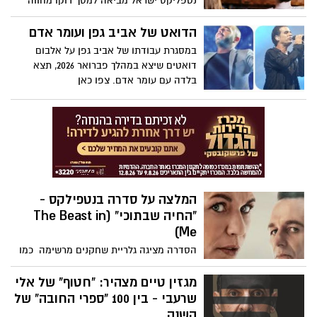
נטפליקס ישראל מביאה למסך דוקו מחווה
כוכבים הוליוודיים ענקיים, אקשן סוחף והומור
והצדעה לאחד העיתונאים החשובים בעולם.
שנון. בכיכובם של מאט דיימון וקייסי אפלק,
ומה הקשר למציאות הישראלית העכשווית?.
הדואט של אביב גפן ועומר אדם
הסרט מצליח להתברג במהירות גבוהה
העיתונאי סימור הרש, הקדיש את חייו
במסגרת עבודתו של אביב גפן על אלבום
לרשימת סרטים חדשים בנטפליקס שפשוט
לחשיפת סיפורים שבעלי הכוח רוצים לקבור.
דואטים שיצא במהלך פברואר 2026, תצא
אסור לפספס.
מזכיר לכם משהו?.
בלדה עם עומר אדם. צפו כאן
המלצה על סדרה בנטפילקס -
"החיה שבתוכי" (The Beast in
Me)
הסדרה מציגה גלריית שחקנים מרשימה כמו
קלייר דיינס ומתיו ריס, שכיכב בדרמת הריגול
"האמריקאים", ג'ונתן בנקס, מ"שובר שורות"
מגזין טיים מצהיר: "חטוף" של אלי
ו"סמוך על סול" ועוד.
שרעבי - בין 100 "ספרי החובה" של
השנה