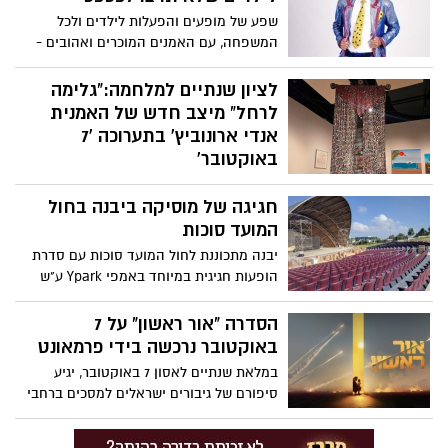
שפע של מופעים והפעלות לילדים ולכל
המשפחה, עם האמנים המוכרים ואהובים -
מני ממטרה, יניב המגניב, הילה הכל יכולה,
ואיציק הליצן.
לציון שנתיים למלחמה:"גלימה
לרחל" מיצב חדש של האמנית
אנדי ארונוביץ' בתערוכה '7
באוקטובר'
אנו-מוזיאון העם היהודי מרחיב את התערוכה
חגיגה של מוסיקה ביבנה בחול
'שבעה באוקטובר' לקראת ציון שנתיים לפרוץ
המלחמה. היצירה "גלימה לרחל" של האמנית
המועד סוכות
אנדי ארונוביץ' שמתווספת לתצוגה, מציגה
יבנה מתכוננת לחול המועד סוכות עם סדרת
גלימה בגובה כשלושה מטרים עשויה דסקיות
הופעות חגיגית במיוחד באמפי Ypark ע"ש
עליהן חלקים מפוסטרים עם תמונות
צבי גוב-ארי.
החטופים.
הסדרה "אור ראשון" על 7
באוקטובר נרכשה בידי פרמאונט
במלאת שנתיים לאסון 7 באוקטובר, יגיע
סיפורם של גיבורים ישראלים למסכים ברחבי
העולם. מיני־הסדרה "אור ראשון", שנוצרה
בהשראת אירועים אמיתיים מאותם ימים