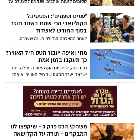
קסומים לזוגות אוהבים, שנהנים להצטלם על
רקע נוף עוצר נשימה, או מתחת לעץ רענן.
התמונות והמיקומים שלהם לפניכם
"עמים וטעמים": הפסטיבל
הקולינארי הכי שמח באזור חוזר
בסוף החודש לאשדוד
לאחר ההצלחה הגדולה בשנה שעברה,
פסטיבל "עמים וטעמים" אשדוד חוזר ובענק.
בתפריט: הופעות חיות וכמובן נושא האירוע -
מתי ואיפה יעבור מטס חיל האוויר?
יריד דוכני אוכל ענקי שיציע שלל מנות מכל
כך תעקבו בזמן אמת
רחבי העולם על פי 99 העדות שחיות בעיר
גם השנה, לרגל יום העצמאות ה-71 למדינת
והכל - במחיר 10 שקלים בלבד למנה. הכניסה
ישראל, יערך המטס של חיל האוויר. איפה?
חופשית!
מתי? כל הפרטים בכתבה.
משחקי הכס פרק 3 - שיקפצו לנו
המבקרים - תודה על הקלישאה