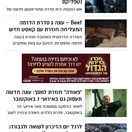
נטפליקס
שיתקיימו לאורך חודשי החופש הגדול.
אש הנקמה היא סדרת מתח־אקשן חדשה של
Netflix שעלתה ב-2026 ומבוססת על סדרת
הספרים Man on Fire מאת איי.ג'יי. קווינל .
Beef – עונה 2 סדרת הדרמה
העלילה עוקבת אחרי ג'ון קריסי, לוחם כוחות
המצליחה חוזרת עם קאסט חדש
מיוחדים ושכיר חרב לשעבר הסובל
הסדרה הדרמטית האהובה חוזרת בעונה
מפוסט־טראומה קשה. קריסי יוצא למסע
חדשה ומסקרנת, הפעם עם צוות שחקנים
נקמה אלים ומסוכן נגד האחראים לפיגוע
שונה לגמרי ועלילה רעננה ובעלת עוצמה.
המוני.
העלילה נפתחת בעימות שנראה שולי, אך
במהרה מתעצם והופך להתנגשות רגשית
סוערת בין הדמויות. דרך קשרים מורכבים,
מתחים אישיים והתפרצויות בלתי צפויות,
הסדרה בוחנת עד כמה רחוק אנשים עלולים
להידרדר כשהכעס משתלט עליהם. זו עונה
“פאודה” חוזרת למסך: עונה חדשה
אינטנסיבית, רבת דרמה ומלאת תפניות, שלא
תעסוק גם באירועי 7 באוקטובר
תשאיר אף צופה אדיש.
לאחר הפסקה ממושכת מאז אירועי ה7
באוקטובר, סדרת הלהיט פאודה צפויה לשוב
בעונה חמישית כבר בחודש הבא. לפי פרסום
ראשון, עליית העונה מתוכננת לאמצע מאי,
לרגל יום הזיכרון לשואה ולגבורה:
כאשר אירוע הבכורה נקבע ל10 במאי בכפוף