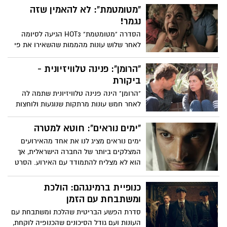
"מטומטמת": לא להאמין שזה
נגמר!
הסדרה "מטומטמת" HOT3 הגיעה לסיומה
לאחר שלוש עונות מהממות שהשאירו את פי
פעור ואת ליבי מכווץ בכל פרק מחדש. סדרה
שהטמיעה בלקסיקון היומי של כולנו כמה
"הרומן": פנינה טלוויזיונית -
וכמה קללות שיהיה קשה לשטוף בסבון ובמים
ביקורת
כשבראש ובראשונה היא כמובן "מטומטמת".
"הרומן" הינה פנינה טלוויזיונית שתמה לה
אני לטובת כל אלה מאיתנו שלא ראו (לא ברור
לאחר חמש עונות מרתקות שנוגעות ולוחצות
לי למה) ולכן ההמלצה נטולת ספוילרים
על נקודות רגישות. הסדרה מביאה עימה
חידוש וריענון לסדרות רבות שמשחקות עם
"ימים נוראים": חוטא למטרה
נקודות מבט ועלילה לא ליניארית, ומצליחה
ימים נוראים מציג לנו את אחד מהאירועים
לגרום לנו לערער על האמת ולחשוב, האם היא
המצלקים ביותר של החברה הישראלית, אך
בכלל רלוונטית? סדרה מומלצת מאוד. אל
הוא לא מצליח להתמודד עם האירוע. הסרט
חשש, ההמלצה נטולה ספוילרים
כמותחן פסיכולוגי לא מצליח לעמוד בציפיות
הז'אנר שלו והחיבור ליגאל עמיר וההגעה
כנופיית ברמינגהם: הולכת
להבנה שלו לא מתממשים בהתאם לציפיות
ומשתבחת עם הזמן
הרבות מהסרט שמתיימר להיכנס לראשו של
סדרת הפשע הבריטית שהלכת ומשתבחת עם
עמיר
העונות ועם גודל הסיכונים שהכנופיה לוקחת,