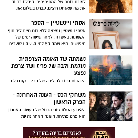
למורת רוחם של המתיפיפים, קיבלנו בדיוק
את מה שאנחנו רוצים, עברנו בשלום את
הקרב הבלתי...עם המהלכים המתים –
שנתיים המתנו לקרב מולם ה והנה בפרק אחד
אסתי ויינשטיין – הספר
עם אפקטים שלא נראו כדוגמתם על מסך
אסתי וינשטיין נמצאה ללא רוח חיים ליד חוף
הטלוויזיה, הקרב הסתיים! לא משכו את
הקשתות באשדוד, לאחר שישה ימים של
הקרב עד סוף העונה ולשמחתנו ולהפתעתנו
חיפושים. היא שמה קץ לחייה, שהיו סוערים
גם לא השאירו אותנו במתח לפרק הבא –
ומלאי מכאוב, ושלאחר מותה נחשפה אליהם
הכל התחיל והסתיים בפרק אחד – גם
מדינת ישראל כולה. ספרה "עושה כרצונו"
נשמתה של האומה הצרפתית
ההפתעה בסיום באה לנו טוב - תודה!
מוצע לכם בימים אלו לקריאה
נעלמת ולבה של פריז ושל צרפת
נפצע
הלהבות הכו בלב ליבה של פריז - קתדרלת
נוטרדאם שנבנתה בימי הביניים - שני צריחיה
המעוטרים בגרגוילים, הסמל עולמי של צרפת
משחקי הכס - העונה האחרונה -
עלו באש כלא היו. אתר המורשת העולמי אותו
הפרק הראשון
פוקדים בכל שנה כ-14 מיליון תיירים ומאמינים
האירוע הטלוויזיוני הגדול של העשור האחרון
קתולים נשרף ואיתו נשרפו לבבותיהם של
הוא פרק פתיחת העונה האחרונה של
הצרפתים.
"משחקי הכס". סדרה שמחברת בין מיליונים
רבים של צופים בכל רחבי העולם שמרותקים
למסך באותו הזמן.