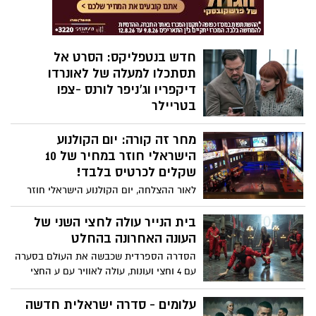
האמנות ב30 מדינות ובישראל
חדש בנטפליקס: הסרט אל
תסתכלו למעלה של לאונרדו
דיקפריו וג’ניפר לורנס -צפו
בטריילר
היום שישי (24.12) עולה לסטרימר של
מחר זה קורה: יום הקולנוע
נטפליקס הסרט "אל תסתכלו למעלה" אשר
מספר את סיפורם של שני אסטרונומים
הישראלי חוזר במחיר של 10
זוטרים בגילומם של לאונרדו דיקפריו וג’ניפר
שקלים לכרטיס בלבד!
לורנס אשר מנסים לצאת לתקשורת כדי
לאור ההצלחה, יום הקולנוע הישראלי חוזר
לחשוף כי כוכב נופל מתקרב לכדור הארץ
בפעם השנייה בתוך חודש וחצי ויתקיים מחר
ועתיד להשמידו.
(רביעי) בבתי הקולנוע ברחבי הארץ. במהלך
בית הנייר עולה לחצי השני של
יום שלם, יוקרנו 31 סרטים ישראליים במחיר
העונה האחרונה בהחלט
של עשרה שקלים בלבד לכרטיס
הסדרה הספרדית שכבשה את העולם בסערה
עם 4 וחצי ועונות, עולה לאוויר עם ע החצי
השני של העונה ה-5 והאחרונה בהחלט –
בב-3.12.2021 בנטפליקס.
עלומים - סדרה ישראלית חדשה