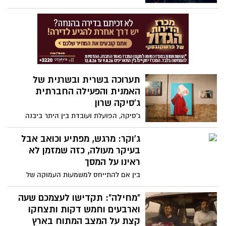
היא סדרה טובה שמסמנת ברשימת הצ'ק
ליסט כמה וכמה וויים חשובים, אבל מגזימה
עם כמה וחוטאת במספר חטאים קטנים
תערוכה בשרית ובשרנית של
האמנית והפעילה החברתית
ג'סיקה שרון
ג'סיקה, הפועלת ועובדת בין היתר ביבנה
וביישובי השפלה, חוזרת לזיכרונות ילדותה
בארגנטינה: "בשנות ה-80' וה-90', שנות
ג'וקר: מרגש, מפתיע וכואב אבל
הילדות שלי, היינו צופים בתכניות טלוויזיה
בעיקר מעולה, כזה שמזמן לא
בפריים-טיים שתיארו נשים כאובייקט מיני,
ראינו על המסך
ההחפצה הייתה סוג של בידור. הדמויות
בין אם להתייחס למשמעות העמוקה של
הנשיות איכשהו היו תמיד מעורבות באלימות
הסרט כפי שהוא מציג, או בין להתייחס
או בארוטיקה ומין"
לפרשנויות שמציגות נבל על מטורף, מדובר
"מחילה": תקדישו לעצמכם שעה
בסרט טוב. סרט לא קל אבל שמשאיר אותך
וארבעים וחמש דקות ותצחקו
בציפייה תמידית לעוד. הסרט כמו שאומרים
קצת על המצב המתוח בארץ