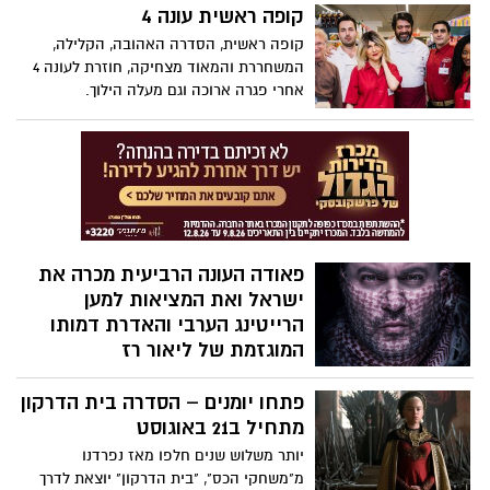
שבאו מאותו הרקע, מעולם לא נפגשו. עתה
קופה ראשית עונה 4
יובל שרה את המילים של נינט ומרגישה כאילו
קופה ראשית, הסדרה האהובה, הקלילה,
הם נכתבו עבורה
המשחררת והמאוד מצחיקה, חוזרת לעונה 4
אחרי פגרה ארוכה וגם מעלה הילוך.
פאודה העונה הרביעית מכרה את
ישראל ואת המציאות למען
הרייטינג הערבי והאדרת דמותו
המוגזמת של ליאור רז
אחרי שצפינו עד פרק 7 אנחנו מרגישים
פתחו יומנים – הסדרה בית הדרקון
נבגדים על ידי הסדרה שהייתה מהמעולות
שנעשו בישראל (עד עכשיו) ליאור רז איבד את
מתחיל ב21 באוגוסט
זה לגמרי – הוא פשוט עף על עצמו עד כדי
יותר משלוש שנים חלפו מאז נפרדנו
שכולם לא מקצועיים, לא ערכיים, שכחו את
מ"משחקי הכס", "בית הדרקון" יוצאת לדרך