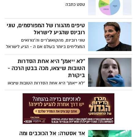
מקבלת צורה קצת יותר אמינה, אולי בזכות
טסט כתבה
שמונת החודשים בהם מקארנה פריירו נמצאת
לשמחתי הרבה בקומה
טיפים מהגורו של המפורסמים, טוני
רובינס שהגיע לישראל
טוני רובינס, מהקואוצ'רים וה"גורואים
המצליחים ביותר בעולם אם ה - הגיע לישראל
ולמי שלא יכול להרשות לעצמו לשלם אלפי
שקלים לכרטיס, ניתן טיפים שהוא העניק
"לא ייאמן" היא אחת הסדרות
בראיונות בישראל
הטובות שיצאו, מכה בבטן הרכה -
ביקורת
"לא ייאמן" היא אחת הסדרות הטובות שיצאו
בזמן האחרון. היא מטפלת בנושא מזעזע
שקרה במציאות בצורה טובה, מכבדת
ומדויקת. במהלכה אנחנו לא רק מזועזעים
מהמקרה הנורא של מארי אדלר, אלא גם
מעצמנו, ובנוסף למקרה הקשה שהיא מתארת
היא גם מצליחה להעביר סיפור בלשי מרתק
ומעניין אודות תפיסת האנס הסדרתי.
אד אסטרה: אל הכוכבים ומה