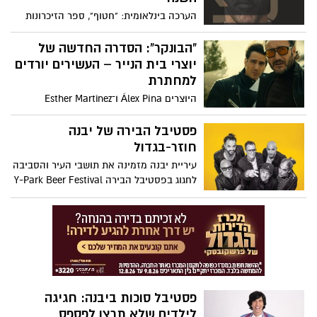
הערכה בינלאומית: "חטוף", ספר הזיכרונות
של שורד השבי אלי שרעבי, נבחר על ידי מגזין
טיים כאחד מ-100 הספרים של 2025 ש"חייבים
"הבונקר": הסדרה החדשה של
לקרוא". ולמי שלא ידע, המגזין גם הקדיש
יוצרי בית הנייר – העשירים יורדים
בחודש שעבר את השער שלו לשרעבי.
למחתרת
היוצרים Álex Pina ו־Esther Martínez
Lobato, שעמדו מאחורי אחת מהסדרות
המצליחות ביותר בעולם בית הנייר (La Casa
פסטיבל הבירה של יבנה
de Papel) – חוזרים השנה עם יצירה חדשה
חוזר-בגדול
ומסקרנת: הבונקר (באנגלית – Billionaires’
עיריית יבנה מזמינה את תושבי העיר והסביבה
Bunker). הסדרה עלתה לנטפליקס
לחגוג בפסטיבל הבירה Y-Park Beer Festival
בספטמבר 2025 ומונה שמונה פרקים בלבד,
2025 שייערך ביום חמישי, 30 באוקטובר 2025,
אך כבר מעוררת עניין רב ברחבי העולם.
באמפי יבנה.
פסטיבל סוכות ביבנה: חגיגה
לילדים שלא תרצו לפספס