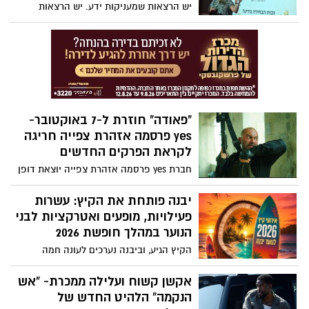
יש הרצאות שמעניקות ידע. יש הרצאות
שמעבירות ערב נעים. ויש הרצאות שמצליחות
לגעת בלב, לשנות נקודת מבט ולהעניק
לאנשים כוח אמיתי להמשיך הלאה. זו בדיוק
התחושה שליוותה את המשתתפים בסדרת
ארבע ההרצאות שהעבירה מאזן החיים ,
במסגרת "קפה תרבות" בגן יבנה, בהובלת
מרסל בן שמחון. במשך ארבעה מפגשים
"פאודה" חוזרת ל-7 באוקטובר-
התמלא האולם במשתתפים שבאו לשמוע –
yes פרסמה אזהרת צפייה חריגה
ויצאו עם הרבה יותר מזה.
לקראת הפרקים החדשים
חברת yes פרסמה אזהרת צפייה יוצאת דופן
לקראת שידור הפרקים השביעי והשמיני של
העונה החמישית של סדרת הלהיט "פאודה",
יבנה פותחת את הקיץ: עשרות
בשל תכנים המתארים ומשחזרים את אירועי 7
פעילויות, מופעים ואטרקציות לבני
באוקטובר ועלולים להיות קשים לצפייה עבור
הנוער במהלך חופשת 2026
חלק מהצופים.
הקיץ הגיע, וביבנה נערכים לעונה חמה
במיוחד עם תוכנית קיץ עשירה ומגוונת לבני
ובנות הנוער בעיר. עיריית יבנה ומחלקת הנוער
אקשן קשוח ועלילה ממכרת- “אש
השיקו את אירועי קיץ 2026 עם שורה ארוכה
הנקמה” הלהיט החדש של
של פעילויות, מופעים, סדנאות ואירועי פנאי