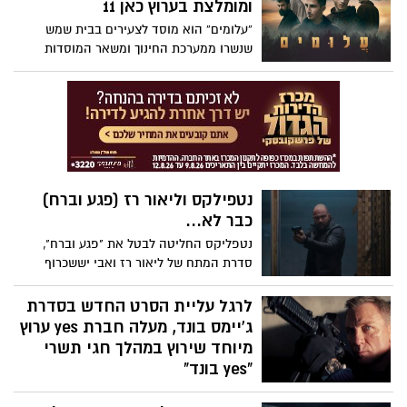
ומומלצת בערוץ כאן 11
“עלומים” הוא מוסד לצעירים בבית שמש
שנשרו ממערכת החינוך ומשאר המוסדות
שניסו לשקם אותם. אשדוד נט מביא גם את
הפרק הראשון בסדרה
נטפילקס וליאור רז (פגע וברח)
כבר לא...
נטפליקס החליטה לבטל את "פגע וברח",
סדרת המתח של ליאור רז ואבי יששכרוף
שעלתה באוגוסט האחרון. לפי הדיווח באתר
דדליין, ההחלטה שלא להמשיך לעונה שנייה
לרגל עליית הסרט החדש בסדרת
התקבלה לאור העלויות הגבוהות - בין היתר
ג'יימס בונד, מעלה חברת yes ערוץ
מאחר שהסדרה צולמה בשני מוקדים שונים,
מיוחד שירוץ במהלך חגי תשרי
ניו יורק וישראל. כך, העונה הראשונה דרשה
"yes בונד"
לא פחות משלוש שנות עבודה.
בקרוב יעלה לקרנים הסרט החדש "לא זמן