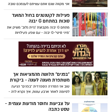
תפס אותי לא מוכנה פעמים רבות, אבל בסך
אני מקווה שגם אתם עשיתם לעצמכם טובה
הכל זה מה שאנחנו מחפשים בסרט - שירגש,
והלכתם לראות את הקומדיה החדשה של
יפתיע, יזעזע ולפעמים שיכאיב
הצמד חנן סביון וגיא עמיר. "מחילה" הוא סרט
פעילות לקטנטנים בחול המועד
מצחיק ועם זאת נוגע ללב, המשלב בתוכו את
סוכות‬ במתחם G יבנה
המצב המתוח שקיים בדרום הארץ. תראו איך
מתחם G יבנה מקבוצת 'גזית גלוב' משיק את
סרט אחד יכול לשלב בתוכו רובים, טילים,
'מיני סיטי'-G יבנה - עם שפע פעילויות
רימוני רסס, רקדנית בלט מחוננת, חרדי,
לקטנטנים בחול המועד סוכות
אזעקות, חדרי ממד, עבריין משוחרר, לק ג'ל
בצבע סגול וסוס שחור בשם רומיאו
"בפנים" תלושה מהמציאות אך
משתפרת מעונה לעונה - ביקורת
טוב אז הסדרה הספרדית "בפנים" הגיעה
לסיומה לאחר ארבע עונות, איך נקרא לזה -
"מאתגרות במיוחד". כל עונה הביאה איתה
משהו אחר שתלוש מהמציאות בצורה
על צביעות וחוסר מודעות עצמית -
קיצונית. עם התקדמות העונות, הסדרה
טסט כתבה