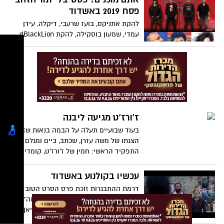
המועד פסח 2019 באשדוד
פסח 2019 באשדוד
להקת אתניקס, בועז שרעבי, דיקלה, עידן
עמדי, שמעון בוסקילה, להקת dBlackLion
מצרפת, האנדלוסית הישראלית אשדוד ועוד
ועוד - פסטיבל "תור הזהב" השביעי יחול
בחול המועד פסח 2019 באשדוד ויארח עשרות
אמנים מהארץ ומחו"ל בארבעה ימים של
חגיגה תרבותית
ז'ורז'ט מגיעה ליבנה
בעוד שבועיים תעלה על הבמה בנאות שז"ר
הצגתו של משה עזרן, שכתב, ביים ומגלם את
התפקיד הראשי: חמין של ז'ורז'ט, קומדיה
בעברית במבטא מרוקאי
עכשיו בקולנוע באשדוד
דרמת ההתבגרות זוכת פרס הסרט הטוב
ביותר בפסטיבל ירושלים - "פרה אדומה",
הסרט "סגן הנשיא" בכיכובו של כריסטיאן בייל
ועוד מבחר סרטים לילדים ומבוגרים - כל מה