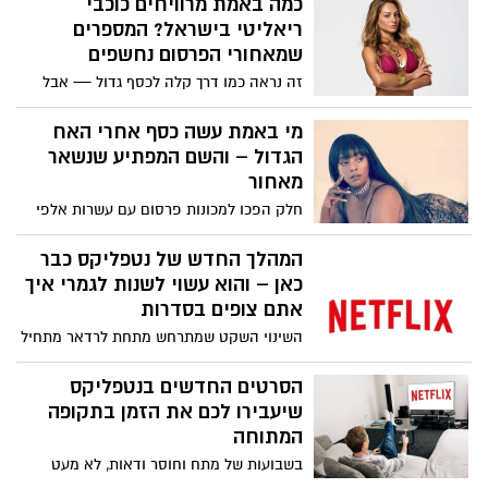
כמה באמת מרוויחים כוכבי
ריאליטי בישראל? המספרים
שמאחורי הפרסום נחשפים
זה נראה כמו דרך קלה לכסף גדול — אבל
הנתונים האמיתיים מספרים סיפור אחר לגמרי
מי באמת עשה כסף אחרי האח
הגדול – והשם המפתיע שנשאר
מאחור
חלק הפכו למכונות פרסום עם עשרות אלפי
שקלים בחודש – אחרים נעלמו כמעט לגמרי,
למרות חשיפה עצומה
המהלך החדש של נטפליקס כבר
כאן – והוא עשוי לשנות לגמרי איך
אתם צופים בסדרות
השינוי השקט שמתרחש מתחת לרדאר מתחיל
להשפיע על מיליוני צופים בעולם – ורובם
עדיין לא שמו לב
הסרטים החדשים בנטפליקס
שיעבירו לכם את הזמן בתקופה
המתוחה
בשבועות של מתח וחוסר ודאות, לא מעט
צופים מחפשים דווקא אסקפיזם, אקשן או