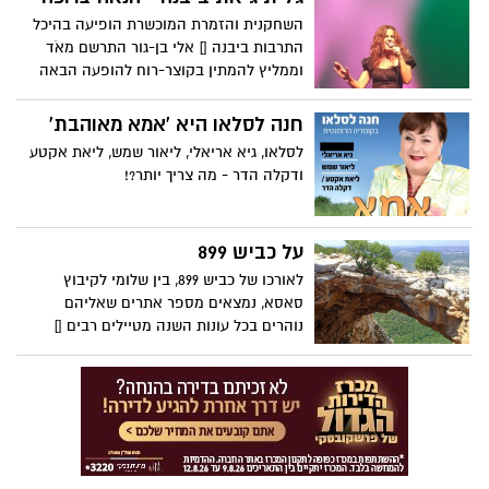
מפליא את המציאות של החודשים האחרונים,
השחקנית והזמרת המוכשרת הופיעה בהיכל
ומציג מה קורה כשנגיף מתפרץ בהונג-קונג
התרבות ביבנה [] אלי בן-גור התרשם מאֹד
מתפשט ברחבי העולם באמצעות עיטוש
וממליץ להמתין בקוצר-רוח להופעה הבאה
ושיעול. המגיפה משאירה מאחוריה שובל של
קורבנות, מפסיק את התנועה האווירית ברחבי
חנה לסלאו היא 'אמא מאוהבת'
העולם ומערערת לחלוטין את הסדר הגלובלי.
לסלאו, גיא אריאלי, ליאור שמש, ליאת אקטע
נשמע לכם מוכר?
ודקלה הדר - מה צריך יותר?!
על כביש 899
לאורכו של כביש 899, בין שלומי לקיבוץ
סאסא, נמצאים מספר אתרים שאליהם
נוהרים בכל עונות השנה מטיילים רבים []
בפינה השבועית הראשונה לשנת 2020 אמליץ
על שלושה אתרים שאסור להחמיץ