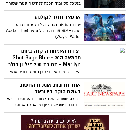
בנטפליקס ומיד הפכה ללהיט היסטרי שסוחף
את הצופים. תמצאו את עצמכם שורפים
סופ"ש על 14 הפרקים
אווטאר חוזר לקולנוע
שובר הקופות הגדול בכל הזמנים בסרט
המשך- אווטאר דרכם של המים (Avatar: The
Way of Water)
יצירת האמנות היקרה ביותר
מהמאה ה20 - Shot Sage Blue
Marilyn - תמורת 200 מיליון דולר
הציור, שנמכר על ידי קרן תומס ודוריס עמאן,
עשוי להפוך ליצירת האמנות היקרה ביותר
מהמאה ה-20 שנמכרה אי פעם במכירה
אתר חדשות אומנות החשוב
פומבית כאשר הוא יוצע למכירה בניו יורק
בעולם הוקם בישראל
בחודש מאי
בשורה חשובה מאוד לחובבי האמנות בישראל
– הושק בישראל זיכיון של אתר האמנות
החשוב בעולם - The Art Newspaper –
האתר הישראלי נקרא בשם - The Art
Newspaper Israel אתר אומנות ישראלי
יוקרתי המסקר את כל מה שקורה בעולם