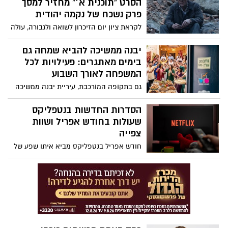
הסרט "תוכנית א׳" מחזיר למסך
להתפתחויות הביטחוניות.
פרק נשכח של נקמה יהודית
לקראת ציון יום הזיכרון לשואה ולגבורה, עולה
מחדש לתודעה הסרט הישראלי "תוכנית א׳" –
דרמת מתח היסטורית המטילה זרקור על אחד
יבנה ממשיכה להביא שמחה גם
הפרקים הפחות מוכרים שלאחר השואה:
בימים מאתגרים: פעילויות לכל
ניסיונם של ניצולים יהודים לנקום בפושעים
המשפחה לאורך השבוע
הנאצים.
גם בתקופה המורכבת, עיריית יבנה ממשיכה
לפעול כדי להעניק רגעים של הפוגה, חיבור
ושמחה לתושבים - עם מגוון פעילויות לילדים,
הסדרות החדשות בנטפליקס
הורים ולגיל השלישי, בהתאם להנחיות פיקוד
שעולות בחודש אפריל ושוות
העורף.
צפייה
חודש אפריל בנטפליקס מביא איתו שפע של
סדרות חדשות ומגוונות מכל הז’אנרים
מדרמות מרגשות וריאליטי סוחף ועד מותחנים
מסקרנים במיוחד. לרגל חג הפסח, ובזמן שבו
רבים מבלים יותר בבית, לא רק בגלל החג אלא
גם על רקע המצב הביטחוני, אלו הסדרות
החדשות שעולות לשירות הסטרימינג ושווה
להוסיף לרשימת הצפייה.