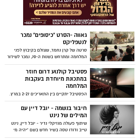
קשים, נרכשה על ידי ענקית המדיה
האמריקאית פרמאונט ותשודר בשירות
הסטרימינג הבינלאומי שלה Paramount
גאווה -הסרט "כיסופים" נמכר
לנטפליקס
סרטה של קרן נחמד, שצולם בקיבוץ לפני
המלחמה ומתרחש בשנות ה-70, נמכר לשידור
גם מעבר לים ויהיה זמין בספריות של
נטפליקס בארצות הברית, בריטניה ומדינות
פסטיבל קולנוע דרום חוזר
נוספות
במתכונת מיוחדת בעקבות
המלחמה
הפסטיבל יתקיים בין התאריכים 2-27 במרץ.
יתקיים אירועים מיוחדים לזכר יקירי
הפסטיבל שנרצחו ב-7 באוקטובר. סרט
חיבור בנשמה - יובל דיין עם
הפתיחה יהיה "סוס בלי שם" של אסף אסולין.
המילים של נינט
הפסטיבל יתקיים בסינמטקים ובמוסדות
שיתוף פעולה מוזיקלי נדיר - יובל דיין, נינט
תרבות ברחבי הארץ. הכניסה חופשית לתושבי
טייב ודודו טסה בשיר חדש בשם "יהיה מי
עוטף עזה שנפגעו מהמלחמה.
שיאהב אותך ככה". מעניין אבל נינט ויובל