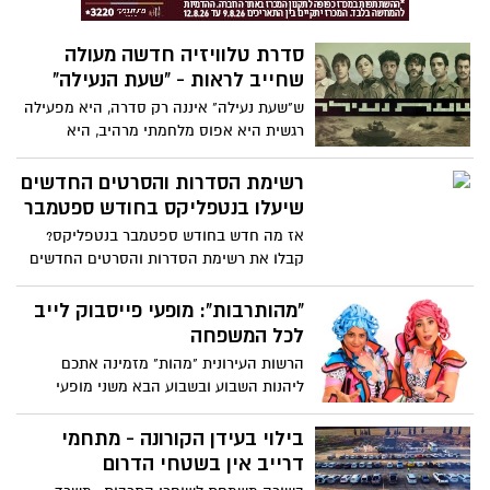
כדי לקבל ים של רייטינג... אז זהו שהסרט
הוא מהגרועים שראיתי
סדרת טלוויזיה חדשה מעולה
שחייב לראות - "שעת הנעילה"
ש"שעת נעילה" איננה רק סדרה, היא מפעילה
רגשית היא אפוס מלחמתי מרהיב, היא
סימפוניה של רגשות וכל מונולוג אופטימי של
מפקד תכול עיניים הוא נאום אוסקר הוליוודי.
רשימת הסדרות והסרטים החדשים
שיעלו בנטפליקס בחודש ספטמבר
אז מה חדש בחודש ספטמבר בנטפליקס?
קבלו את רשימת הסדרות והסרטים החדשים
לחודש הקרוב
"מהותרבות": מופעי פייסבוק לייב
לכל המשפחה
הרשות העירונית "מהות" מזמינה אתכם
ליהנות השבוע ובשבוע הבא משני מופעי
תרבות לייב לכל המשפחה. בתכנית הערב:
מופע הילדים של טלי ומורן
בילוי בעידן הקורונה - מתחמי
דרייב אין בשטחי הדרום