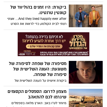
שבע עונות מרתקות. סדרת כלא הנשים של
נטפליקס, שפרצה לחיינו בשנת 2013 והייתה
ביקורת: היו זמנים בהוליווד של
בין המצליחות שנוצרו. לאחר תקופת אבל
קוונטין טרנטינו.
קצרה, הגיע הזמן לדבר על העונה השביעית
And they lived happily ever after… אצתי
של הסדרה עטורת הפרסים (ספוילרים
רצתי לבית הקולנוע כדי לראות את הסרט
מובטחים)
החדש של קוונטין טרנטינו 'היו זמנים
בהוליווד', בכיכובם של בראד פיט ולאונרדו
דיקפריו ההורסים ת'בריאות.
מסיפורה של שפחה לסיפורה של
משוגעת: העונה השלישית של
סיפורה של שפחה.
ביקורת אישית על העונה השלישית של
הסדרה מהמדוברות ביותר בעולם מאת -
ענבל B.A קולנוע וטלוויזיה.
מצפון לדרום: הספסלים הקסומים
שיגרמו לכם להתאהב
מיוחד לט"ו באב: הארץ מלאה בספסלים