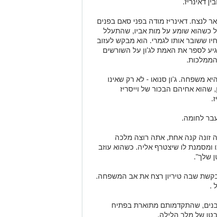
ן דאינריז.
ר לנצח. דאינריז מודה בפני סאם בפנים
ל כשהוא שומע על מות אביו, שהתעלל
אחיו ששובר אותו לגמרי. הוא מבקש לעזוב
גיע לספר את האמת לג'ון על השורשים
יא משפחה. ג'ון סנואו - לא רק שאינו
, שהוא אחיהם הבכור של וייסריז
.
בר לחומה.
ה זונה קנה אחת, אתה רוצה מלכה
ו ומסמנת לו שיצטרף אליה. כשהוא עוזב
 שלך".
 בקשת שבה טיריון רצח את אב המשפחה.
 .
נים, שהתקדמותם מתוארת בפתיח
טו של מלך הלילה.