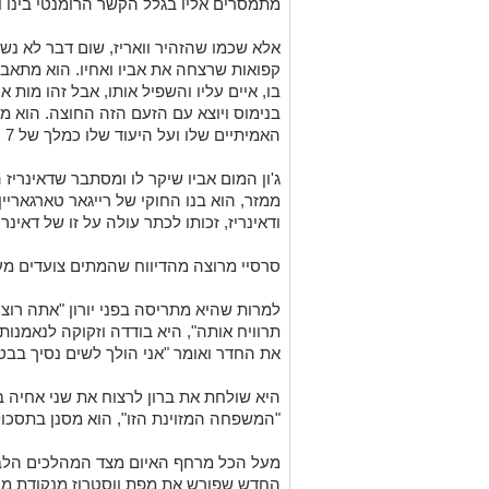
מתמסרים אליו בגלל הקשר הרומנטי בינו ובי
אלא שכמו שהזהיר וואריז, שום דבר לא נשא
קפואות שרצחה את אביו ואחיו. הוא מתאב
בו, איים עליו והשפיל אותו, אבל זהו מות 
בנימוס ויוצא עם הזעם הזה החוצה. הוא מ
האמיתיים שלו ועל היעוד שלו כמלך של 7 הממלכות.
ג'ון המום אביו שיקר לו ומסתבר שדאינריז ה
ממזר, הוא בנו החוקי של רייגאר טארגאריין
ודאינריז, זכותו לכתר עולה על זו של דאינריז
סרסיי מרוצה מהדיווח שהמתים צועדים מע
למרות שהיא מתריסה בפני יורון "אתה רוצ
תרוויח אותה", היא בודדה וזקוקה לנאמנות
את החדר ואומר "אני הולך לשים נסיך בבטן
היא שולחת את ברון לרצוח את שני אחיה
"המשפחה המזוינת הזו", הוא מסנן בתסכול
מעל הכל מרחף האיום מצד המהלכים הלב
החדש שפורש את מפת ווסטרוז מנקודת מב