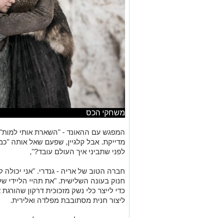
משחקי הכס
המפגש עם ההאונד - "השארת אותי למות" ה
מדייקת. אבל קלגיין, שפעם שאל אותה "כ
לפני שתביני איך העולם עובד?",
חברה הטוב של אריה - גנדרי. "אני יכולה 
חנוק בעונה השלישית. "את תהיי הליידי שלי
כדי לייצר כלי נשק מזכוכית דרקון שהורג
ליצור חנית מסתובבת מפלדה ואלירית.