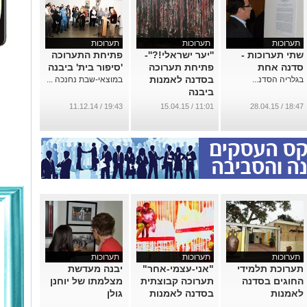
תערוכות
תערוכות
תערוכות
שתי תערוכות -
''יער ישראלי!?''-
פתיחת התערוכה
סדנה אחת
פתיחת תערוכה
'סיפור בית' ביבנה
בסדנה לאמנות
בגלריה הסדנ...
במוצאי-שבת נחנכה ...
ביבנה
...
19:43 / 11.12.14
11:01 / 15.04.15
18:47 / 28.04.15
תערוכות
תערוכות
תערוכות
תערוכת תלמידי
"אני-עצמי-אחר"
יבנה מעדשת
החוגים בסדנה
תערוכה קבוצתית
מצלמתו של יוחנן
לאמנות
בסדנה לאמנות
גולן
...
...
...