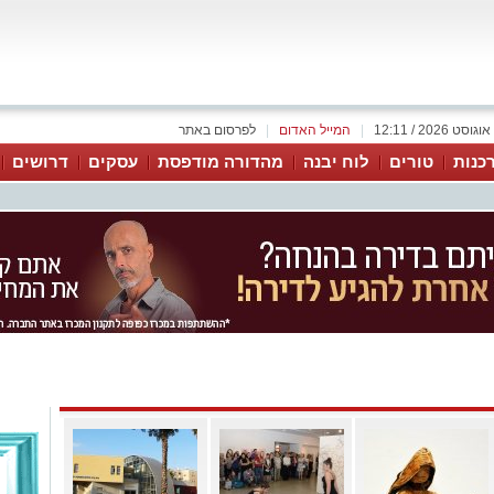
|
המייל האדום
|
לפרסום באתר
כנות
טורים
לוח יבנה
מהדורה מודפסת
עסקים
דרושים