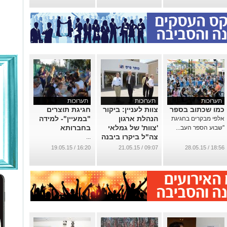
תערוכות
תערוכות
תערוכות
כמו שכתוב בספר
צוות לעניין: ביקור
חגיגת תוצרים
הנהלת ארגון
"במעיין"- למידה
אלפי מבקרים בחגיגת
'צוות' של גמלאי
בחברותא
''שבוע הספר העב...
צה"ל ביקרו ביבנה
...
...
16:20 / 19.05.15
09:07 / 21.05.15
18:56 / 28.05.15