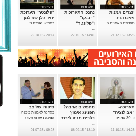
תערוכות
תערוכות
תערוכות
יוצרים אמנות
נחנכו התערוכות
"פלונטר" תערוכת
מזיכרונות
"רב-קו"
יחיד הלן שפילמן
ו''פלונטר"
תערוכת האמנים ה...
במוצאי השבת ת...
...
20:14 / 22.10.15
14:01 / 27.10.15
13:26 / 21.12.15
תערוכות
תערוכות
תערוכות
תערוכה-
מחפשים אהבה?
סיפורו של צב
"אבולוציה"
הפנינג אימוץ
בסדנה לאמנות ביבנה,
כלבים מגיע ליבנה
כ- 30 אמנים ...
הוצגה בשבוע שעבר ...
...
09:28 / 01.07.15
13:10 / 06.09.15
14:26 / 11.10.15