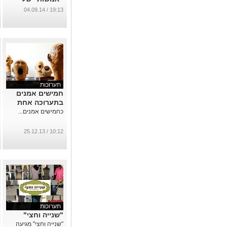
האמנית גניה
19:13 / 04.09.14
גנדלמן, ''שני בוקר
שלישי ערב'' -
קבוצת הציור של
רותי לוז
...
תערוכות
חמישים אמנים
בתערוכה אחת
כחמישים אמנים...
10:12 / 25.12.13
תערוכות
"שנייה וחצי"
"שנייה וחצי" מגיעה