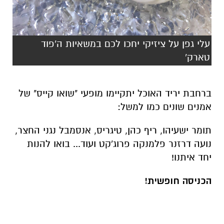
עלי גפן על ציזיקי יחכו לכם במשאיות ה'פוד
טארק'
ברחבת יריד האוכל יתקיימו מופעי "שואו קייס" של
אמנים שונים כמו למשל:
תומר ישעיהו, ריף כהן, טיגריס, אנסמבל נגני החצר,
נועה דרזנר פלמנקה פרוג'קט ועוד... בואו להנות
יחד איתנו!
הכניסה חופשית!