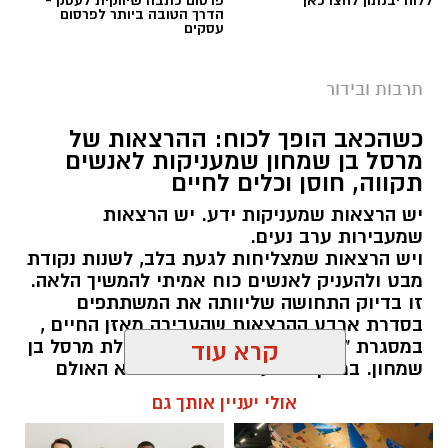
ללוח יבנתון לחצו כאן
פרסום כתבה שיווקית לעסק -
הדרך הטובה ביותר לפרסום
עסקים
היכל התרבות יבנה (ארכיון)
תרבות ובידור
תושבות ותושבי יבנה מוזמנים להצטרף לעונה
שמבטיחה חוויה תרבותית רחבה, מרגשת ונגישה,
כשהכאב הופך לכוח: ההרצאות של
מרסל בן שמחון שמעניקות לאנשים
עם מיטב היצירה הישראלית בתחומי התיאטרון,
תקווה, חוסן וכלים לחיים
המוזיקה, המחול והקולנוע.
יש הרצאות שמעניקות ידע. יש הרצאות
ראש העיר, רועי גבאי בירך על פתיחת העונה ואמר
שמעבירות ערב נעים.
ויש הרצאות שמצליחות לגעת בלב, לשנות נקודת
כי "מדובר ברפרטואר שנבנה מתוך מחשבה עמוקה
מבט ולהעניק לאנשים כוח אמיתי להמשיך הלאה.
על הקהל המקומי, במטרה לאפשר לכל תושב
זו בדיוק התחושה שליוותה את המשתתפים
ותושבת חיבור אישי לעולם הבמה ולחוויה תרבותית
בסדרת ארבע ההרצאות שהעבירה מאזן החיים ,
איכותית קרוב לבית".
במסגרת "קפה תרבות" בגן יבנה, בהובלת מרסל בן
קרא עוד
שמחון. במשך ארבעה מפגשים התמלא האולם
במשתתפים שבאו לשמוע – ויצאו עם הרבה יותר
העונה החדשה מציגה שילוב בין סדרות אהובות
אולי יעניין אותך גם
מזה.
ומבוססות לבין חידושים משמעותיים שמרחיבים את
גבולות החוויה התרבותית בעיר.