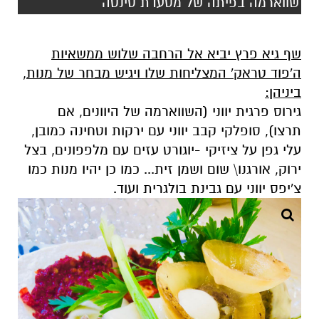
שווארמה בפיתה של מסעדת סינטה
שף גיא פרץ יביא אל הרחבה שלוש ממשאיות
ה'פוד טראק' המצליחות שלו ויגיש מבחר של מנות,
ביניהן:
גירוס פרגית יווני (השווארמה של היוונים, אם
תרצו), סופלקי קבב יווני עם ירקות וטחינה כמובן,
עלי גפן על ציזיקי -יוגורט עזים עם מלפפונים, בצל
ירוק, אורגנו\ שום ושמן זית... כמו כן יהיו מנות כמו
צ'יפס יווני עם גבינת בולגרית ועוד.