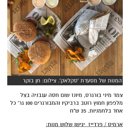
המנות של מסעדת 'סקלאק'. צילום: חן בוקר
צמד מיני בורגרס, מיונז שום חסה עגבניה בצל
מלפפון חמוץ רוטב ברביקיו והמבורגרים 100 גר' כל
אחד בלחמניות. 35 ש"ח
ארמיס / פרדייז יגישו שלוש מנות: