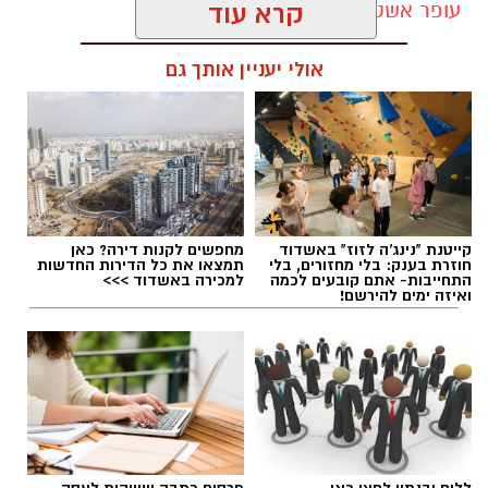
עופר אשטוקר / 11:19 02.07.26
קרא עוד
אולי יעניין אותך גם
תגים:
היכל התרבות יבנה
,
עונת המנויים ביבנה
קייטנת "נינג'ה לזוז" באשדוד
מחפשים לקנות דירה? כאן
חוזרת בענק: בלי מחזורים, בלי
תמצאו את כל הדירות החדשות
התחייבות- אתם קובעים לכמה
למכירה באשדוד >>>
ואיזה ימים להירשם!