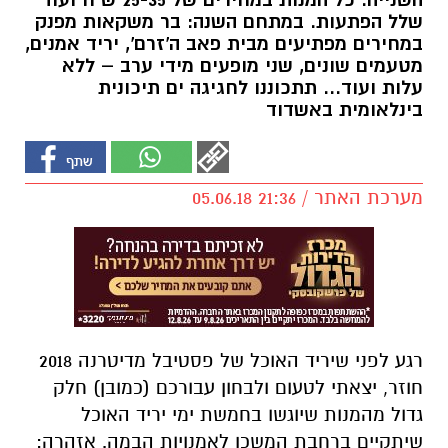
השנייה. כל המנות במחירים של 25-35 ש"ח ועוד
שלל הפתעות. במתחם השנה: בר משקאות מפנק
במחירים מפתיעים מבית פאב ה'זרם', יריד אמנים,
מטעמים שונים, שני מופעים מידי ערב – ללא
עלות ועוד... תתכוננו לחגיגה ים תיכונית
בינלאומית באשדוד
מערכת האתר / 21:36 05.06.18
רגע לפני שיריד האוכל של פסטיבל מדיטרנה 2018
חוזר, יצאתי לטעום ולבחון עבורכם (כמובן) חלק
גדול מהמנות שיוגשו בחמשת ימי יריד האוכל
שיתקיים ברחבת המשכן לאמנויות הבמה. אזהרה: