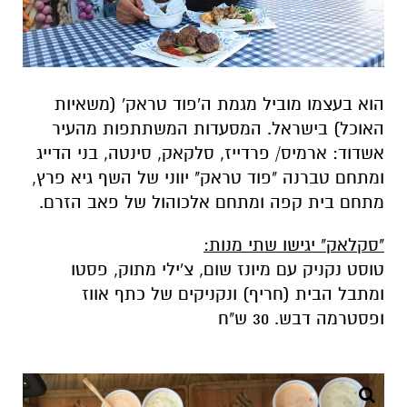
הוא בעצמו מוביל מגמת ה'פוד טראק' (משאיות
האוכל) בישראל. המסעדות המשתתפות מהעיר
אשדוד: ארמיס/ פרדייז, סלקאק, סינטה, בני הדייג
ומתחם טברנה "פוד טראק" יווני של השף גיא פרץ,
מתחם בית קפה ומתחם אלכוהול של פאב הזרם.
"סקלאק" יגישו שתי מנות:
טוסט נקניק עם מיונז שום, צ'ילי מתוק, פסטו
ומתבל הבית (חריף) ונקניקים של כתף אווז
ופסטרמה דבש. 30 ש"ח