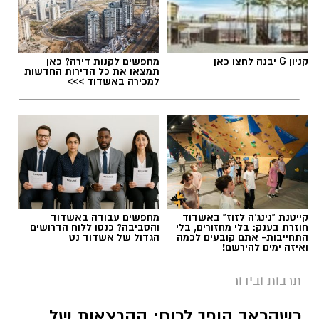
תגים:
היכל התרבות יבנה
,
עונת המנויים ביבנה
קניון G יבנה לחצו כאן
מחפשים לקנות דירה? כאן
תמצאו את כל הדירות החדשות
למכירה באשדוד >>>
קייטנת "נינג'ה לזוז" באשדוד
מחפשים עבודה באשדוד
חוזרת בענק: בלי מחזורים, בלי
והסביבה? כנסו ללוח הדרושים
התחייבות- אתם קובעים לכמה
הגדול של אשדוד נט
ואיזה ימים להירשם!
היכל התרבות יבנה (ארכיון)
תרבות ובידור
תושבות ותושבי יבנה מוזמנים להצטרף לעונה
שמבטיחה חוויה תרבותית רחבה, מרגשת ונגישה,
כשהכאב הופך לכוח: ההרצאות של