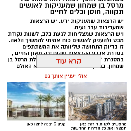
מרסל בן שמחון שמעניקות לאנשים
עם מיטב היצירה הישראלית בתחומי התיאטרון,
תקווה, חוסן וכלים לחיים
המוזיקה, המחול והקולנוע.
יש הרצאות שמעניקות ידע. יש הרצאות
ראש העיר, רועי גבאי בירך על פתיחת העונה ואמר
שמעבירות ערב נעים.
ויש הרצאות שמצליחות לגעת בלב, לשנות נקודת
כי "מדובר ברפרטואר שנבנה מתוך מחשבה עמוקה
מבט ולהעניק לאנשים כוח אמיתי להמשיך הלאה.
על הקהל המקומי, במטרה לאפשר לכל תושב
זו בדיוק התחושה שליוותה את המשתתפים
ותושבת חיבור אישי לעולם הבמה ולחוויה תרבותית
בסדרת ארבע ההרצאות שהעבירה מאזן החיים ,
איכותית קרוב לבית".
במסגרת "קפה תרבות" בגן יבנה, בהובלת מרסל בן
קרא עוד
שמחון. במשך ארבעה מפגשים התמלא האולם
במשתתפים שבאו לשמוע – ויצאו עם הרבה יותר
העונה החדשה מציגה שילוב בין סדרות אהובות
אולי יעניין אותך גם
מזה.
ומבוססות לבין חידושים משמעותיים שמרחיבים את
גבולות החוויה התרבותית בעיר.
מנהל האתר / 12:16 30.06.26
סדרת התיאטרון תציג את מיטב ההצגות
מהתיאטראות המובילים בארץ, בהם הבימה,
הקאמרי, בית ליסין ותיאטרון חיפה. סדרת גיל
מחפשים לקנות דירה? כאן
קניון G יבנה לחצו כאן
שוחט תמשיך עם מפגשים מוזיקליים ייחודיים
תמצאו את כל הדירות החדשות