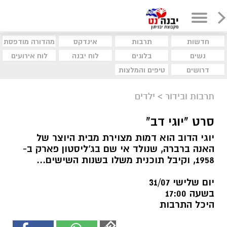
חדשות
תרבות
אינדקס
מהדורה מודפסת
נשים
בלוגים
לוח יבנה
לוח אירועים
דרושים
טיפים והמלצות
תרבות ובידור
>
ילדים
סרט "יוגי דב"
יוגי הדוב הוא דמות מצוירת מבית היוצר של
האנה ברברה, שנולד אי שם בג'ליסטון פארק ב-
1958, וקיבל תוכנית משלו בשנות השישים...
יום שלישי 31/07
בשעה 17:00
היכל התרבות