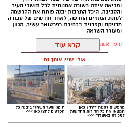
ומביאה איתה בשורה אמנותית לכל תושבי העיר
והסביבה. היכל התרבות יבנה פותח את ההרשמה
לעונת המנויים החדשה, לאחר חודשים של עבודה
מדויקת וקפדנית בבחירת רפרטואר עשיר, מגוון
ומעורר השראה
עופר אשטוקר / 11:19 02.07.26
קרא עוד
אולי יעניין אותך גם
תגים:
היכל התרבות יבנה
,
עונת המנויים ביבנה
מחפשים לקנות דירה? כאן
תיקון שער חשמלי ביבנה כל
תמצאו את כל הדירות החדשות
הפרטים לחצו כאן >>>
למכירה באשדוד >>>