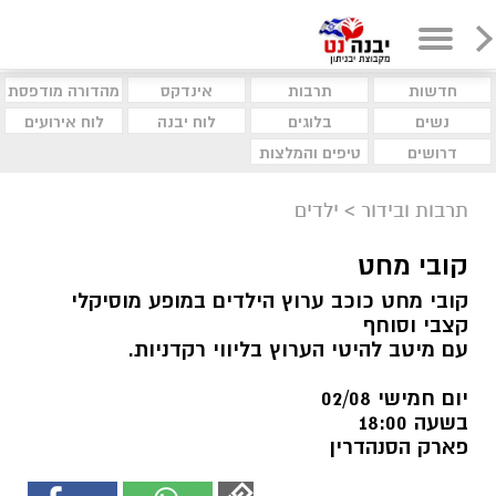
חדשות
תרבות
אינדקס
מהדורה מודפסת
נשים
בלוגים
לוח יבנה
לוח אירועים
דרושים
טיפים והמלצות
תרבות ובידור
>
ילדים
קובי מחט
קובי מחט כוכב ערוץ הילדים במופע מוסיקלי
קצבי וסוחף
עם מיטב להיטי הערוץ בליווי רקדניות.
יום חמישי 02/08
בשעה 18:00
פארק הסנהדרין