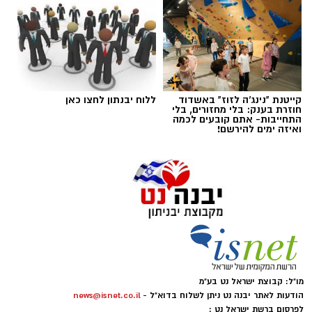
קייטנת "נינג'ה לזוז" באשדוד
ללוח יבנתון לחצו כאן
חוזרת בענק: בלי מחזורים, בלי
התחייבות- אתם קובעים לכמה
ואיזה ימים להירשם!
היכל התרבות יבנה (ארכיון)
תושבות ותושבי יבנה מוזמנים להצטרף לעונה
שמבטיחה חוויה תרבותית רחבה, מרגשת ונגישה,
עם מיטב היצירה הישראלית בתחומי התיאטרון,
המוזיקה, המחול והקולנוע.
ראש העיר, רועי גבאי בירך על פתיחת העונה ואמר
כי "מדובר ברפרטואר שנבנה מתוך מחשבה עמוקה
מו"ל: קבוצת ישראל נט בע"מ
הודעות לאתר יבנה נט ניתן לשלוח בדוא"ל -
news@isnet.co.il
על הקהל המקומי, במטרה לאפשר לכל תושב
לפרסום ברשת ישראל נט :