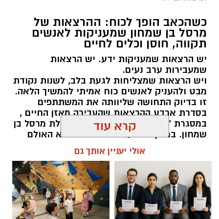
תושבות ותושבי יבנה מוזמנים להצטרף לעונה
שמבטיחה חוויה תרבותית רחבה, מרגשת ונגישה,
כשהכאב הופך לכוח: ההרצאות של
מרסל בן שמחון שמעניקות לאנשים
עם מיטב היצירה הישראלית בתחומי התיאטרון,
תקווה, חוסן וכלים לחיים
המוזיקה, המחול והקולנוע.
יש הרצאות שמעניקות ידע. יש הרצאות
ראש העיר, רועי גבאי בירך על פתיחת העונה ואמר
שמעבירות ערב נעים.
ויש הרצאות שמצליחות לגעת בלב, לשנות נקודת
כי "מדובר ברפרטואר שנבנה מתוך מחשבה עמוקה
מבט ולהעניק לאנשים כוח אמיתי להמשיך הלאה.
על הקהל המקומי, במטרה לאפשר לכל תושב
זו בדיוק התחושה שליוותה את המשתתפים
ותושבת חיבור אישי לעולם הבמה ולחוויה תרבותית
בסדרת ארבע ההרצאות שהעבירה מאזן החיים ,
איכותית קרוב לבית".
במסגרת "קפה תרבות" בגן יבנה, בהובלת מרסל בן
קרא עוד
שמחון. במשך ארבעה מפגשים התמלא האולם
במשתתפים שבאו לשמוע – ויצאו עם הרבה יותר
העונה החדשה מציגה שילוב בין סדרות אהובות
אולי יעניין אותך גם
מזה.
ומבוססות לבין חידושים משמעותיים שמרחיבים את
גבולות החוויה התרבותית בעיר.
מנהל האתר / 12:16 30.06.26
סדרת התיאטרון תציג את מיטב ההצגות
מהתיאטראות המובילים בארץ, בהם הבימה,