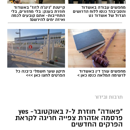
הקאמרי, בית ליסין ותיאטרון חיפה. סדרת גיל
מחפשים עבודה באשדוד
קייטנת "נינג'ה לזוז" באשדוד
שוחט תמשיך עם מפגשים מוזיקליים ייחודיים
והסביבה? כנסו ללוח הדרושים
חוזרת בענק: בלי מחזורים, בלי
הגדול של אשדוד נט
התחייבות- אתם קובעים לכמה
המשלבים קלאסיקה ישראלית ובינלאומית עם אמני
תגים:
הרצאות
,
מרסל בן שמחון
ואיזה ימים להירשם!
פופ ורוק מהשורה הראשונה. סדרת המחול* תכלול
מופעים סוחפים של להקות המחול המובילות
בישראל, בהן ורטיגו, קמע ואנסמבל בת שבע.
לצד הסדרות הוותיקות, ההיכל גאה להציג *שתי
סדרות חדשות* שמרחיבות את ההיצע התרבותי
בעיר:
מחפשים עורך דין באשדוד
תיקון שער חשמלי ביבנה כל
לרשימה המלאה כנסו כאן >
הפרטים לחצו כאן >>>
*סדרת טרום בכורה בסינמטק יבנה* תציע הצצה
ראשונה ובלעדית לסרטים מדוברים מהארץ
ומהעולם, עוד לפני יציאתם לאקרנים, בליווי
תרבות ובידור
הרצאות העשרה מרתקות.
*סדרת תיאטרון ילדים* תעניק מענה איכותי
"פאודה" חוזרת ל-7 באוקטובר- yes
פרסמה אזהרת צפייה חריגה לקראת
ומשמעותי למשפחות ולדור הצעיר, עם הצגות
הפרקים החדשים
ערכיות מתיאטראות הילדים המובילים בארץ, ואף