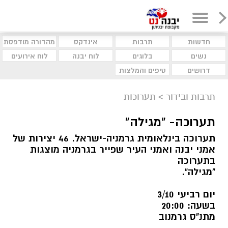
חדשות
תרבות
אינדקס
מהדורה מודפסת
נשים
בלוגים
לוח יבנה
לוח אירועים
דרושים
טיפים והמלצות
תרבות ובידור
>
תערוכות
תערוכה- "מגילה"
תערוכה בינלאומית גרמניה-ישראל. 46 יצירות של
אמני יבנה ואמני העיר שפייר בגרמניה מוצגות
בתערוכה
"מגילה".
יום רביעי 3/10
בשעה: 20:00
מתנ"ס גרמנוב