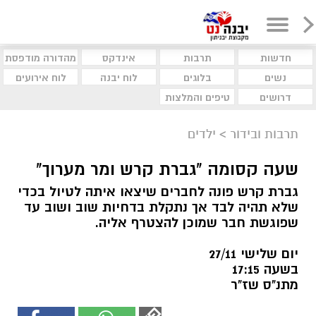
חדשות
תרבות
אינדקס
מהדורה מודפסת
נשים
בלוגים
לוח יבנה
לוח אירועים
דרושים
טיפים והמלצות
תרבות ובידור
>
ילדים
שעה קסומה "גברת קרש ומר מערוך"
גברת קרש פונה לחברים שיצאו איתה לטיול בכדי
שלא תהיה לבד אך נתקלת בדחיות שוב ושוב עד
שפוגשת חבר שמוכן להצטרף אליה.
יום שלישי 27/11
בשעה 17:15
מתנ"ס שז"ר