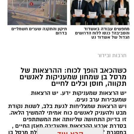
מחפשים עבודה באשדוד
תיקון והתקנה שערים חשמליים
והסביבה? כנסו ללוח הדרושים
בדרום
הגדול של אשדוד נט
היכל התרבות יבנה (ארכיון)
תרבות ובידור
תושבות ותושבי יבנה מוזמנים להצטרף לעונה
שמבטיחה חוויה תרבותית רחבה, מרגשת ונגישה,
כשהכאב הופך לכוח: ההרצאות של
מרסל בן שמחון שמעניקות לאנשים
עם מיטב היצירה הישראלית בתחומי התיאטרון,
תקווה, חוסן וכלים לחיים
המוזיקה, המחול והקולנוע.
יש הרצאות שמעניקות ידע. יש הרצאות
ראש העיר, רועי גבאי בירך על פתיחת העונה ואמר
שמעבירות ערב נעים.
ויש הרצאות שמצליחות לגעת בלב, לשנות נקודת
כי "מדובר ברפרטואר שנבנה מתוך מחשבה עמוקה
מבט ולהעניק לאנשים כוח אמיתי להמשיך הלאה.
על הקהל המקומי, במטרה לאפשר לכל תושב
זו בדיוק התחושה שליוותה את המשתתפים
ותושבת חיבור אישי לעולם הבמה ולחוויה תרבותית
בסדרת ארבע ההרצאות שהעבירה מאזן החיים ,
איכותית קרוב לבית".
במסגרת "קפה תרבות" בגן יבנה, בהובלת מרסל בן
קרא עוד