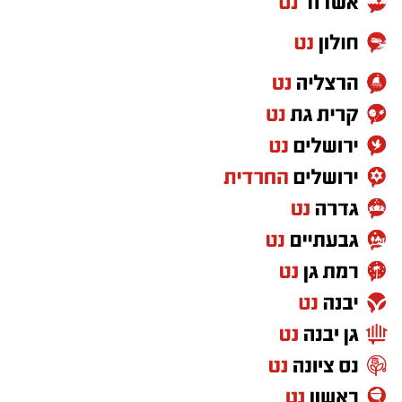
מזמינה את הציבור להצטרף לעונה מסעירה,
על "חשיבה חיובית", אלא במסע אישי ואנושי
עשירה ומרגשת שמביאה איתה רגעים בלתי
שמעניק כלים מעשיים להתמודדות עם משברים,
נשכחים על הבמה".
כאב, אובדן, פחדים ואתגרי החיים ומלמד כיצד
אפשר לבנות חיים מלאי משמעות, שמחה וחוסן גם
בהיכל התרבות יבנה מדגישים כי מכירת המנויים
לאחר הרגעים הקשים ביותר.
בעיצומה, וממליצים להקדים ולהבטיח מקום בעונה
שמציבה רף חדש של תרבות בעיר. פרטים נוספים
בין ההרצאות שהוצגו בסדרה
:
ורכישת מנויים בקופות ההיכל בטלפון 08-9320000
"
מהבור בניתי ארמון
"
-
סיפור מעורר השראה על
היכולת לקום ממשברים, להפוך כאב למנוע צמיחה
יש לכם מידע חשוב שטרם נחשף? צילומים מאירוע
ולגלות שבתוך כל קושי מסתתרת הזדמנות
חדשותי? מצאתם טעות בכתבה? נשמח שתשתפו
להתחלה חדשה
.
אותנו
"
מאזן החיים
"
-
הרצאה שמעניקה כלים פשוטים אך
עוצמתיים ליצירת איזון, חוסן נפשי, שלווה פנימית
ותשוקה לחיים גם בתקופות מאתגרות
.