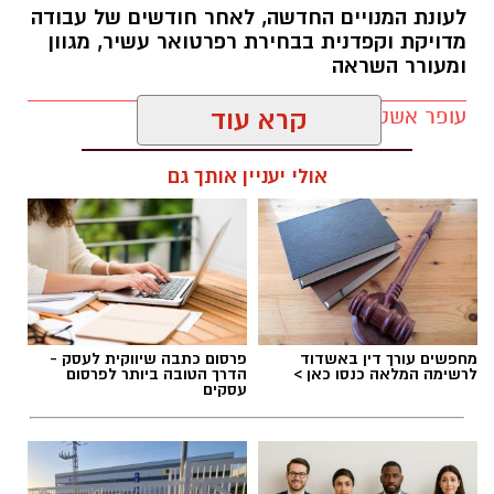
לעונת המנויים החדשה, לאחר חודשים של עבודה
מדויקת וקפדנית בבחירת רפרטואר עשיר, מגוון
ומעורר השראה
עופר אשטוקר / 11:19 02.07.26
קרא עוד
אולי יעניין אותך גם
תגים:
היכל התרבות יבנה
,
עונת המנויים ביבנה
מחפשים עורך דין באשדוד
פרסום כתבה שיווקית לעסק -
לרשימה המלאה כנסו כאן >
הדרך הטובה ביותר לפרסום
עסקים