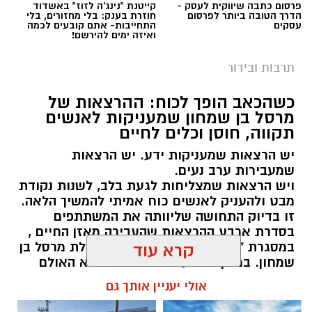
פרסום כתבה שיווקית לעסק -
קייטנת "נינג'ה לזוז" באשדוד
הדרך הטובה ביותר לפרסום
חוזרת בענק: בלי מחזורים, בלי
עסקים
התחייבות- אתם קובעים לכמה
ואיזה ימים להירשם!
היכל התרבות יבנה (ארכיון)
תרבות ובידור
תושבות ותושבי יבנה מוזמנים להצטרף לעונה
שמבטיחה חוויה תרבותית רחבה, מרגשת ונגישה,
כשהכאב הופך לכוח: ההרצאות של
מרסל בן שמחון שמעניקות לאנשים
עם מיטב היצירה הישראלית בתחומי התיאטרון,
תקווה, חוסן וכלים לחיים
המוזיקה, המחול והקולנוע.
יש הרצאות שמעניקות ידע. יש הרצאות
ראש העיר, רועי גבאי בירך על פתיחת העונה ואמר
שמעבירות ערב נעים.
ויש הרצאות שמצליחות לגעת בלב, לשנות נקודת
כי "מדובר ברפרטואר שנבנה מתוך מחשבה עמוקה
מבט ולהעניק לאנשים כוח אמיתי להמשיך הלאה.
על הקהל המקומי, במטרה לאפשר לכל תושב
זו בדיוק התחושה שליוותה את המשתתפים
ותושבת חיבור אישי לעולם הבמה ולחוויה תרבותית
בסדרת ארבע ההרצאות שהעבירה מאזן החיים ,
איכותית קרוב לבית".
במסגרת "קפה תרבות" בגן יבנה, בהובלת מרסל בן
קרא עוד
שמחון. במשך ארבעה מפגשים התמלא האולם
במשתתפים שבאו לשמוע – ויצאו עם הרבה יותר
העונה החדשה מציגה שילוב בין סדרות אהובות
אולי יעניין אותך גם
מזה.
ומבוססות לבין חידושים משמעותיים שמרחיבים את