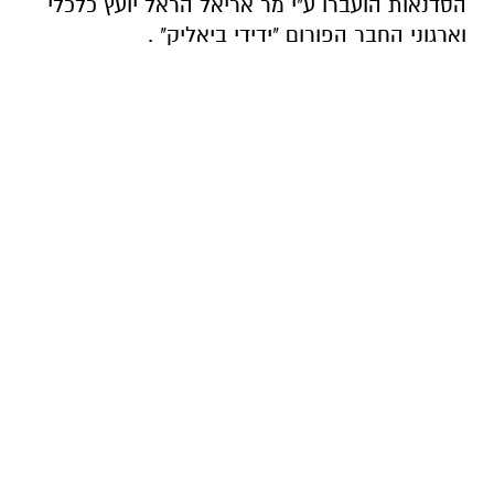
הסדנאות הועברו ע"י מר אריאל הראל יועץ כלכלי
וארגוני החבר הפורום "ידידי ביאליק" .