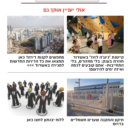
אולי יעניין אותך גם
תגים:
היכל התרבות יבנה
,
עונת המנויים ביבנה
קייטנת "נינג'ה לזוז" באשדוד
מחפשים לקנות דירה? כאן
חוזרת בענק: בלי מחזורים, בלי
תמצאו את כל הדירות החדשות
התחייבות- אתם קובעים לכמה
למכירה באשדוד >>>
ואיזה ימים להירשם!
תיקון והתקנה שערים חשמליים
ללוח יבנתון לחצו כאן
בדרום