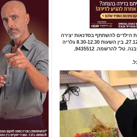
את הילדים להשתתף בסדנאות יצירה
מחומרי מיחזור. מתי? יום שלישי 27.12.16, בין השעות 8.30-12.30 גלריה
הסדנה לאמנות, יבנה, שד' דואני 25, יבנה. טל' להרשמה. 9435512,