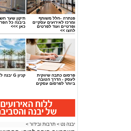
פנתרה -חלל משותף
תיקון שער חש
ומרכז לאירועים עסקיים
ביבנה כל הפר
ופרטיים ועוד לפרטים
כאן >>>
לחצו >>
היכל התרבות יבנה (ארכיון)
פרסום כתבה שיווקית
קניון G יבנה לחצו כאן
לעסק - הדרך הטובה
תושבות ותושבי יבנה מוזמנים להצטרף לע
ביותר לפרסום עסקים
מרגשת ונגישה, עם מיטב היצירה הישראלי
והקולנוע.
ראש העיר, רועי גבאי בירך על פתיחת העו
מתוך מחשבה עמוקה על הקהל המקומי, ב
אישי לעולם הבמה ולחוויה תרבותית איכותי
יבנה נט
>
תרבות ובידור
>
העונה החדשה מציגה שילוב בין סדרות אהו