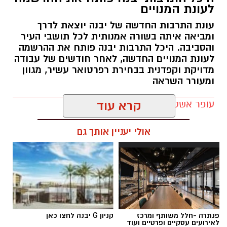
לעונת המנויים
עונת התרבות החדשה של יבנה יוצאת לדרך
ומביאה איתה בשורה אמנותית לכל תושבי העיר
והסביבה. היכל התרבות יבנה פותח את ההרשמה
לעונת המנויים החדשה, לאחר חודשים של עבודה
מדויקת וקפדנית בבחירת רפרטואר עשיר, מגוון
ומעורר השראה
עופר אשטוקר / 11:19 02.07.26
קרא עוד
אולי יעניין אותך גם
תגים:
היכל התרבות יבנה
,
עונת המנויים ביבנה
פנתרה -חלל משותף ומרכז
קניון G יבנה לחצו כאן
לאירועים עסקיים ופרטיים ועוד