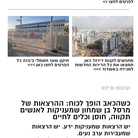
לפרטים לחצו >>
מחפשים לקנות דירה? כאן
תיקון שער חשמלי ביבנה כל
תמצאו את כל הדירות החדשות
הפרטים לחצו כאן >>>
למכירה באשדוד >>>
היכל התרבות יבנה (ארכיון)
תרבות ובידור
תושבות ותושבי יבנה מוזמנים להצטרף לעונה
שמבטיחה חוויה תרבותית רחבה, מרגשת ונגישה,
כשהכאב הופך לכוח: ההרצאות של
מרסל בן שמחון שמעניקות לאנשים
עם מיטב היצירה הישראלית בתחומי התיאטרון,
תקווה, חוסן וכלים לחיים
המוזיקה, המחול והקולנוע.
יש הרצאות שמעניקות ידע. יש הרצאות
ראש העיר, רועי גבאי בירך על פתיחת העונה ואמר
שמעבירות ערב נעים.