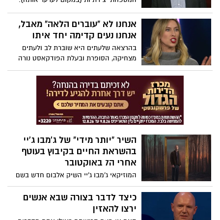
אנחנו לא "עוברים הלאה" מאבל,
אנחנו נעים קדימה יחד איתו
בהרצאה שלעתים היא שוברת לב ולעתים
מצחיקה, הסופרת ובעלת הפודקאסט נורה
מקלנרי חולקת את חכמת החיים שלה. הגישה
הכנה שלה למשהו שעתיד, אם נודה בזה,
להשפיע על כונלו, היא משחררת כמו שהיא
קורעת לב. באופן מלא השראה היא מעודדת
אותנו להתאים את איך שאנחנו מתייחסים
לאבל. "אדם אבל הולך לצחוק שוב ולחייך
שוב", היא אומרת. "הם הולכים לנוע קדימה,
השיר "יותר מידי" של ג'מבו ג'יי
אבל זה לא אומר שהם התקדמו הלאה".
בהשראת החיים בקיבוץ בעוטף
אחרי ה7 באוקטובר
המוזיקאי ג'מבו ג'יי השיק אלבום חדש בשם
"הכל טוב", הזמין בכל פלטפורמות
הסטרימינג. האלבום נכתב לאחר חזרתו
כיצד לדבר בצורה שבא אנשים
לקיבוץ בעוטף עזה, שמונה חודשים לאחר
ירצו להאזין
פינוי התושבים בעקבות אירועי מתקפת 7