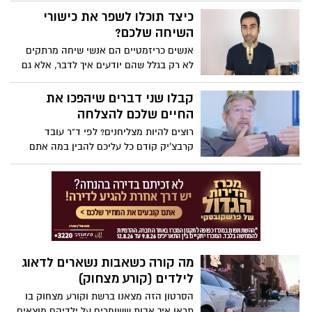
כיצד תוכלו לשפר את כישורי
השיחה שלכם?
אנשים כריזמטיים הם אנשי שיחה מרתקים
לא רק בגלל שהם יודעים איך לדבר, אלא גם
בגלל שהם יודעים איך להקשיב. בסרטון
שלפניכם יועץ התקשורת משה כהן מלמד 2
קבלו שני דברים שיהפכו את
שיטות להקשבה שיגרמו לאנשים להתחבר
החיים שלכם להצלחה
אליכם, להרגיש שאתם באמת מקשיבים להם
רוצים להיות מצליחנים? לפי ד"ר עובד
ולהיפתח בפניכם. צפו
קרבצ'יק קודם כל עליכם להבין במה אתם
טובים. אחר כך תצטרכו לצרף לעצמכם את
האנשים הנכונים שטובים במה שאתם פחות
טובים בו כדי להגיע למטרה שהצבתם
לעצמכם. צפו במסר החשוב
מה קורה כשאבות נשארים לדאוג
לילדים (קורע מצחוק)
הסרטון הזה מצאנו ברשת וקורע מצחוק בו
תראן איך אבות ששומרים על ילדיהם מוצאים