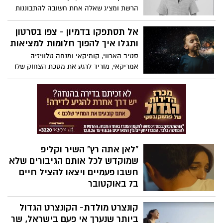
כהן, טל קסטיאל, משה בן אברהם ואופק
הרשת ומציג שאלה אחת חשובה להתבוננות
יקותיאל, רז קופרמן ועדן אטד, עומרי דהן
פנימית מה זה להיות יהודי ? שווה צפייה
ואלירן אליהו ועוד.
אל תסתפקו בדמיון - צפו בסרטון
ותגלו איך להפוך חלומות למציאות
סטיב הארווי, קומיקאי ומנחה טלוויזיה
אמריקאי, מוריד לרגע את מסכת הצחוק שלו
ומסביר בצורה ברורה וממלאת השראה את
משנתו שלו – ״אם תדמיינו, אין זו אגדה״.
"לאן אתה רץ" השיר וקליפ
שמוקדש לכל אותם הגיבורים שלא
חשבו פעמיים ויצאו להציל חיים
ב7 באוקטובר
לזכרם של נדב עמיקם, שחר אביאני, אורי
קונצרט מולדת- הקונצרט הגדול
רוסו, טל איילון, אופיר ליבשטיין, אביב ברעם
ואבי הנדי, יהי זכרם ברוך, גיבורי כיתת הכוננות
ביותר שנערך אי פעם בישראל, שר