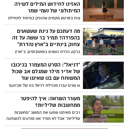
האזינו לחידוש המילים לשירה
המיתולוגי של נעמי שמר
צפו בסרטון מקסים שהופק במיוחד לתחילת
שנת הלימודים עם מסר לחזק את צוותי
החינוך ולהזכיר ששנת הלימודים הקרובה
מה דעתכם על גינת שעשועים
צריכה לעסוק בלימוד ערכים ליברלים,
בהפרדה? תמיר בר עושה על זה
דמוקרטים והומניסטים ובחינוך לשוויון
צחוק בינתיים ב"ארץ נהדרת"
וסובלנות. שנת לימודים טובה ומוצלחת גם
ברקע הדרת הנשים באוטובוסים, ב"ארץ
לכל התלמידים והתלמידות ולצוותי ההוראה
נהדרת" של קשת 12 יצרו מערכון שעושה צחוק
והחינוך
מהמצב בכיכובו של תמיר בר שמגלם דמות
"דניאל": הסרט המצמרר בכיכובו
של פקח שכל תפקידו לוודא שההפרדה בגן
של אדיר מילר שמגלם אב שכול
השעשועים ממומשת: "אדם וחווה היו ביחד
המשוחח עם בנו שאיננו עוד
בגן וראינו איך זה נגמר. אם היה שם פקח עד
14 שנים עברו מנפילת דניאל בנו של אבינעם
היום היינו בגן עדן". צפו
שירן בקרב, והאב השכול לא הצליח להביא
את עצמו למחוק את מספר הטלפון של בנו
מעורר השראה: איך להיפטר
המת. יום אחד, כשהטלפון החכם הציע לו
ממחשבות שליליות?
להתקשר לדניאל, הוא חשב, "אולי באמת?".
רבים מאיתנו שמעו את המושג "מחשבות
הרגע הטכנולוגי הקר הפך לסיפור ואז לסרט
שליליות" אבל לא תמיד אנו מודעים להשפעה
קצר שביים נוני גפן בכיכובו של אדיר מילר
ולהשלכות שלהן על חווית החיים שלנו. ובכל
וששודר בקשת 12. בפוסט שפרסם בפייסבוק,