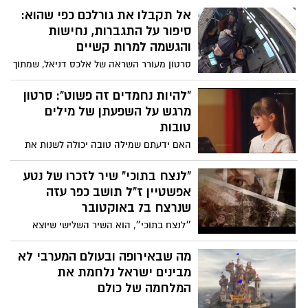
וקוראת מעל כל במה אפשרית לשחרור
אל תקבלו את גורלכם כפי שהוא:
החטופים שעוד מוחזקים בשבי.
סיפור על התגברות, נחישות
והגשמה למרות קשיים
סרטון מעורר השראה של אלכס דניאל, שמתוך
סיפורו האישי משתף שהכוח לשנות ולעצב את
חייך נמצא אצלך והוא זמין יותר מתמיד.
"להיות נחמדים זה פשוט": סרטון
מאחד שלא היה לו כלום, היום יש לאלכס
מרגש על השפעתן של מילים
הכל, בריאות, כסף, אהבה, והוא מגשים את
טובות
עצמו ועוזר לאנשים אחרים להגשים את
האם ידעתם שמילה טובה יכולה לשנות את
עצמם. צפו
עולמו של אדם אחר? לפניכם סרטון מרגש
שמדגיש את החשיבות של להיות קצת יותר
"לנצח בתוכי" שיר לזכרו של נטע
נחמדים לעולם. הסרטון מתייחס לצעירים
אפשטיין ז"ל תושב כפר עזה
ומבוגרים כאחד, ומראה כיצד פעולה פשוטה
שנרצח ב7 באוקטובר
כמו להגיד מילה טובה יכולה להשפיע באופן
״לנצח בתוכי״, הוא השיר השלישי שיוצא
משמעותי על חייו של אדם אחר. לפעמים
לאור מתוך פרויקט "גיבורים", יצירתם של
קשה לנו לבטא את רגשותינו במילים, אך כפי
גלעד שגב וגלעד שמואלי למען חללי הגבורה
מה שבאירופה ובעולם המערבי לא
שעשו בסרטון, ניתן לכתוב מילה טובה על
של השביעי לאוקטובר ומלחמת חרבות ברזל.
מבינים ישראל נלחמת את
פתק ולהעביר אותה הלאה. צפו בסרטון ותגלו
המלחמה של כולם
כיצד מחווה קטנה יכולה לחולל שינוי גדול!