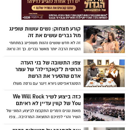
קורע מצחוק: נשים עושות שופינג
מול גברים עושים את זה
זה לא חדש שנשים נהנות משופינג במתחמי
הקניות הרבה יותר מאשר גברים. כך זה נראה
כשכל אחד מהמינים יוצא לשופינג - צפו
סרטון הקורע מצחוק
צפו: התשובה של בני העדה
הרוסית ל"קאקדילה" של עומר
אדם שהסעיר את הרשת
הסטנדאפיסט גיורא זינגר עם גרסה משלו
לשיר "קאקדילה" של עומר אדם שהסעיר את
הרשת, נותן מענה לסטריאוטיפים שנשמעו
כזה ביצוע לשיר We Will Rock
לכאורה בשיר. צפו בסרטון הקורע
You של קווין עדיין לא ראיתם
מאות נגנים וזמרים התקבצו לביצוע המוני של
השיר והרי לפניכם התוצאה המרהיבה...צפו