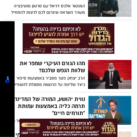
שתצמח לכם יכולה להיות גדולה פי כמה
המנטור אלכס דניאל עם סרטון מוטיבציה
מונים מעוד יום עבודה שרק יילך וישחק
מעורר השראה שיגרום לכם לרצות להתחיל
אתכם...צפו
לחיות את החיים במלואם כבר מהיום. צפו
מהו הגורם העיקרי שמפר את
שלוות הנפש שלכם?
הרב יצחק פנגר מסביר באמצעות סיפור משל
כיצד שליטה על הרגשות מסוגלת להשפיע על
מידת האושר הפמינית והשלווה שלנו. צפו
נווית יהושע, המורה של המדינה,
תרמה כליה באמצעות עמותת
"תורמים חיים"
לא בכל נחשף הציבור הרחב לסבלם של חולי
הדיאליזה בישראל. נווית יהושוע שזכתה
השנה בתואר המורה של המדינה, רגשה את
גם אתם מחפשים תמיד את מי