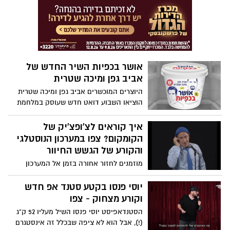
זאת, האם ניתן להיפטר מהן, או שמא יש
אדיר מילר משתף: "לעשות סרט כזה זו מצווה
עלינו להסתכל בצורה שונה על תהליך
בשבילי!". צפו
החשיבה שמתנהל בראש שלנו כדי לחיות חיים
שלווים ומהנים יותר? צפו בדבריו המרתקים
של סדגורו
אושר בכפיות השיר החדש של
אביב גפן ומיכה שטרית
היוצרים המוכשרים אביב גפן ומיכה שטרית
הוציאו השבוע דואט חדש שעוסק במלחמת
ההישרדות היומיומית של האזרח הקטן
במציאות הקשה בישראל. גפן כתב, הלחין,
איך קוראים לצ'ופצ'יק של
עיבד והפיק מוזיקלית את השיר. האזינו
הקומקום? צפו במערכון הנוסטלגי
והקורע של הגשש החיוור
מוזמנים לחזור אחורה בזמן אל המערכון
הנוסטלגי הקצר והקורע מצחוק לש הגששים.
צפו
יוסי פנסו בקטע סטנד אפ חדש
וקורע מצחוק - צפו
הסטנדאפיסט יוסי פנסו השיל מעליו 52 ק"ג
(!), אבל הוא לא ציפה שבכלל זה אינסטגרם