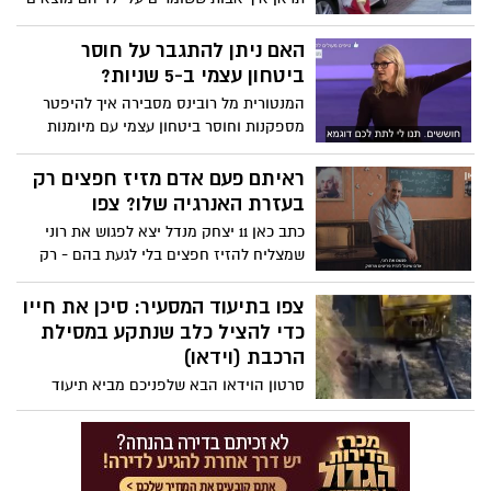
שיטות מתוחכמות ומגינבות לזמן איכות עם
הילדים.
האם ניתן להתגבר על חוסר
ביטחון עצמי ב-5 שניות?
המנטורית מל רובינס מסבירה איך להיפטר
מספקנות וחוסר ביטחון עצמי עם מיומנות
שניתן לרכוש אפילו תוך 5 שניות - צפו
ראיתם פעם אדם מזיז חפצים רק
בעזרת האנרגיה שלו? צפו
כתב כאן 11 יצחק מנדל יצא לפגוש את רוני
שמצליח להזיז חפצים בלי לגעת בהם - רק
באמצעות איזון אנרגטי שהוא יוצר בין שתי
הידיים שלו. בנוסף אליו מנדל פוגש גם בתמי
צפו בתיעוד המסעיר: סיכן את חייו
שיכולה לראות את שרשרת הדורות ומסייעת
כדי להציל כלב שנתקע במסילת
לאנשים בעיות של זיווג ומינוס בבנק בעזרת
הרכבת (וידאו)
יעוץ והכוונה רוחנית. צפו
סרטון הוידאו הבא שלפניכם מביא תיעוד
דרמטי של אדם המסכן את חייו כדי להציל
כלב שהסתבך עם הרצועה במסילת הרכבת,
רגע לפני שזו חולפת במקום. צפו ברגע
המסעיר