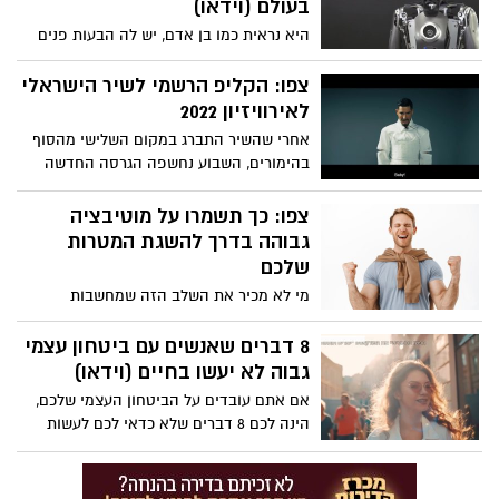
בעולם (וידאו)
היא נראית כמו בן אדם, יש לה הבעות פנים
כמו של בן אדם ויודעת לנהל שיחה חולין כמו
אדם רגיל: הרובוטית Ameca ללא ספק
צפו: הקליפ הרשמי לשיר הישראלי
קובעת סטנדרט חדש בעולם הרובוטים
לאירוויזיון 2022
האנושיים. צפו
אחרי שהשיר התברג במקום השלישי מהסוף
בהימורים, השבוע נחשפה הגרסה החדשה
לשיר הישראלי לאירוויזיון 2022 שיבצע מיכאל
בן דוד. על ההפקה החדשה היה אמון המפיק
צפו: כך תשמרו על מוטיבציה
פרינס פוקס, שלאחרונה עבד עם סטטיק ובן
גבוהה בדרך להשגת המטרות
אל. צפו
שלכם
מי לא מכיר את השלב הזה שמחשבות
שליליות מתחילות לכרסם בכוח הרצון שלנו
ומרחיקות אותנו עוד ועוד מהיעדים שהצבנו
8 דברים שאנשים עם ביטחון עצמי
לעצמנו. הכלים הבאים שבסרטון יסייעו לכם
גבוה לא יעשו בחיים (וידאו)
להתמודד עם אותן המחשבות, לטפח הערכה
אם אתם עובדים על הביטחון העצמי שלכם,
עצמית ולשמור על מוטיבציה גבוהה בדרך
הינה לכם 8 דברים שלא כדאי לכם לעשות
להשגת המטרות שלכם. צפו