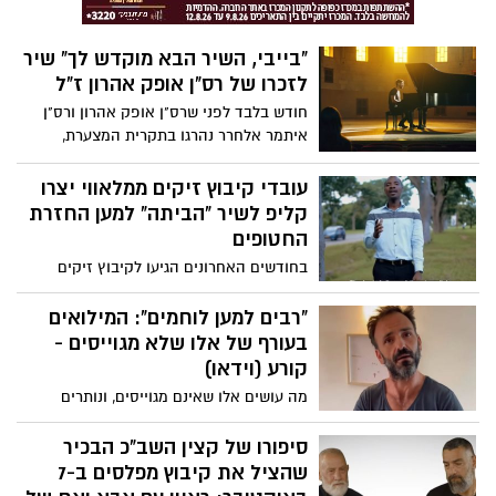
החלום יהפוך למציאות
"בייבי, השיר הבא מוקדש לך" שיר
לזכרו של רס"ן אופק אהרון ז"ל
חודש בלבד לפני שרס"ן אופק אהרון ורס"ן
איתמר אלחרר נהרגו בתקרית המצערת,
השתתף הזמר נתן עמדי בתרגיל צבאי לצידם
במסגרת שירות המילואים. לאחר מותו של
עובדי קיבוץ זיקים ממלאווי יצרו
אופק, פנתה ארוסתו בתיה לעמדי בבקשה
קליפ לשיר "הביתה" למען החזרת
לכתוב שיר לזכרו. עמדי, שהתחבר למשימה
החטופים
ברגישות רבה, ביקש להבין לעומק מי היה
בחודשים האחרונים הגיעו לקיבוץ זיקים
אופק כאדם וכמפקד. הוא שוחח ארוכות עם
קבוצה של צעירים ממלאווי שבאפריקה,
בתיה, הקשיב לסיפורים, וזיקק את תחושותיה
שהחליפו את העובדים התאילנדים במטעים
"רבים למען לוחמים": המילואים
למילים שיצרו את השיר המרגש. האזינו :
המקומיים. מעבר להיותם מסורים לעבודתם,
בעורף של אלו שלא מגוייסים -
המלאווים מתגלים כבעלי לב ענק ותחושת
קורע (וידאו)
חיבור עמוקה לישראל ולמצב הרגיש במדינה,
מה עושים אלו שאינם מגוייסים, ונותרים
במיוחד לנושא החטופים.
בעורף? מתגייסים למען נשות המילואימניקים
להוצאת אגרסיות... אהבנו ברשת, קורע!
סיפורו של קצין השב"כ הבכיר
שהציל את קיבוץ מפלסים ב-7