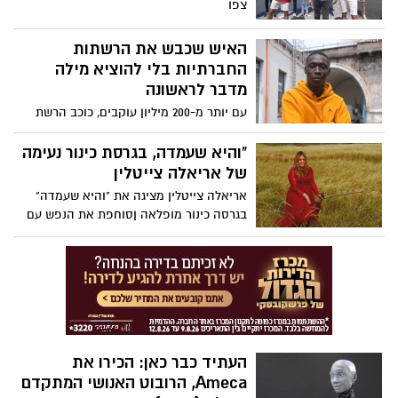
צפו
האיש שכבש את הרשתות
החברתיות בלי להוציא מילה
מדבר לראשונה
עם יותר מ-200 מיליון עוקבים, כוכב הרשת
הסנגלי-איטלקי קאבי לאמה כבש את
הרשתות החברתיות בכל רחבי העולם - מבלי
"והיא שעמדה, בגרסת כינור נעימה
להוציא מילה מהפה! הוולוגר הערבי-ישראלי,
של אריאלה צייטלין
נאס מנאס דיילי יצא לפגוש אותו פנים אל
אריאלה צייטלין מציגה את "והיא שעמדה"
פנים. צפו
בגרסה כינור מופלאה ןסוחפת את הנפש עם
צלילי הכינור , שתהיה לכם האזנה נעימה וחג
שמח
העתיד כבר כאן: הכירו את
Ameca, הרובוט האנושי המתקדם