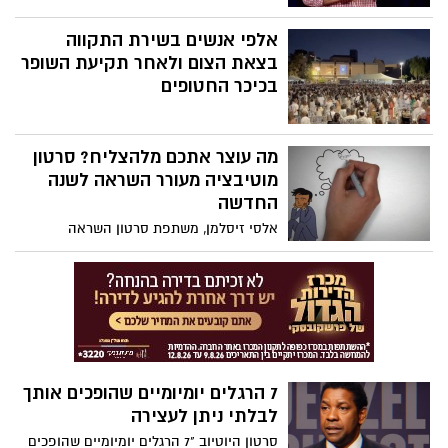
תחושת בטחון בטוחים, אדם שמושך את אנשיו
אל תוך מעגל האמון. אבל יצירת אמון
אלפי אנשים בשירת התקווה
ותחושת-בטחון - במיוחד בכלכלה לא הוגנת -
בצאת הצום ולאחר תקיעת השופר
משמעה אחריות גדולה.
בכיכר החטופים
מה עוצר אתכם מלהצליח? סרטון
מוטיבציה מעורר השראה לשנה
החדשה
אלסי זיסלמן, משתפת סרטון השראה
7 הרגלים יומיומיים שהופכים אותך
לבלתי ניתן לעצירה
סרטון היוטיוב "7 הרגלים יומיומיים שהופכים