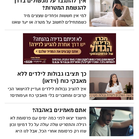
איך להתגבר על מכשולים בדרך
להגשמת המטרות?
למי אין חששות ופחדים שצצים מיד
כשמתחילים לחשוב על מטרה או יעד שאנו
חולמים להגשים? ובכן, כך תוכלו להכין את
עצמכם מראש להתמודדות איתם
כך תציבו גבולות לילדים ללא
מאבקי כוח (וידאו)
איך להציב גבולות לילדים ועדיין להישאר הכי
קרובים ומחוברים בלי מאבקי כח ועימותים?
מדריכת ההורים והיועצת החינוכית מיכל
ברנהם, עם שלושת השלבים ליצירת גבולות
אתם מאמינים באהבה?
מקרבים עם הילדים - צפו
חישגד יצאו לפני כמה ימים עם פרסומת לא
רגילה והתסריט שלה עולה על כל דמיון! נכון
שזו רק פרסומת אחרי הכל, אבל לנו היא
עשתה את זה...צפו