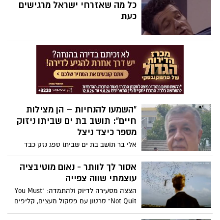
ראש-בראש עם הבושה שבהם. ההומור,
כל מה שאזרחי ישראל מרגישים
האנושיות והפגיעות שבה מתגלים בכל אחת
כעת
ממילותיה.
"השמעו להנחיות – הן מצילות
חיים": תושב בת ים שביתו ניזוק
מספר כיצד ניצל
אלי בר תושב בת ים שביתו ספג נזק כבד
מהפגיעה הקשה אמש, מספר כיצד ההקפדה
על ההנחיות הצילה את חייו
אסור לך לוותר - נאום מוטיבציה
עוצמתי שווה צפייה
הצצה מסעירה לדיוק ולהתמדה: "You Must
Not Quit" סרטון עם פסקול מעצים, קליפים
דרמטיים ונרטיב שמעודד להמשיך קדימה