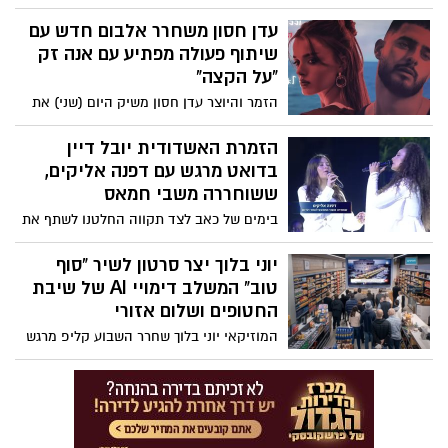
זיכרונות ילדות ותחושת חיבור עמוק לחודש
ניסן.
עדן חסון משחרר אלבום חדש עם
שיתוף פעולה מפתיע עם אנה זק
"על הקצה"
הזמר והיוצר עדן חסון משיק היום (שני) את
אלבומו החדש, הכולל 14 שירים חדשים,
כשהפתעה מיוחדת מחכה למעריצים – דואט
הזמרת האשדודית יובל דיין
ראשון עם כוכבת הפופ אנה זק. השיר
בדואט מרגש עם דפנה אליקים,
המשותף, "על הקצה", משלב בין הסגנון
ששוחררה משבי חמאס
הייחודי של חסון לקצב הפופי של זק, ויוצר
בימים של כאב לצד תקווה החלטנו לשתף את
חוויית האזנה סוחפת וממכרת.
הביצוע המרגש הזה של יובל דיין ודפנה
אליקים, בת ה15 ששוחררה משבי חמאס
יוני בלוך יצר סרטון לשיר "סוף
מטקס הדלקת המשואות בהר הרצל בחודש
טוב" המשלב דימויי AI של שיבת
מאי , רלוונטי בתקווה לחזרתם של כל
החטופים ושלום אזורי
החטופים
המוזיקאי יוני בלוך שחרר השבוע קליפ מרגש
לשירו "סוף טוב" באמצעות בינה מלאכותית -
AI ומדמה חזרה של כל החטופים לבתיהם,
בסרטון הוא מציג מציאות של שלום אזורי ובין
היתר מציג את דמותו של דני קושמרו מתרגש
עד דמעות עם שובם של החטופים. הלוואי