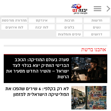
חדשות
תרבות
אינדקס
מהדורה מודפסת
נשים
בלוגים
לוח יבנה
לוח אירועים
דרושים
טיפים והמלצות
אהבנו ברשת
סערה בעולם המוזיקה: הכוכב
הבריטי הוותיק יצא בגלוי לצד
ישראל – והשיר החדש מסעיר את
הרשת
מי שהיה אליל נעורים בשנות השמונים ושיתף
לא רק בקלפי: 6 שירים שהפכו את
פעולה עם מתופף יהודי חוטף חיצים מורעלים
של ביקורת לאחר ששחרר סינגל חדש שמזכיר
הפוליטיקה הישראלית לפזמון
לעולם הצבוע את זוועות השבעה לאוקטובר