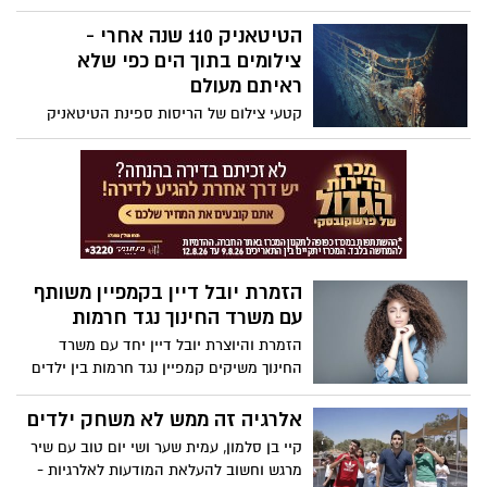
ואפילו משטרת ישראל יחשבו שהוא מתחזה
(לעצמו). צפו בקטע הסטנד אפ החדש
הטיטאניק 110 שנה אחרי -
והקורע מצחוק
צילומים בתוך הים כפי שלא
ראיתם מעולם
קטעי צילום של הריסות ספינת הטיטאניק
שטרם נראו, מתפרסמות היום, מאז ב-15
באפריל 1912, 110 שנים אחרי שהאונייה פגעה
בקרחון וטבעה. הודות לטכנולוגיה, החוקרים
גילו פרטים שלא ידעו קודם על הספינה.
הזמרת יובל דיין בקמפיין משותף
עם משרד החינוך נגד חרמות
הזמרת והיוצרת יובל דיין יחד עם משרד
החינוך משיקים קמפיין נגד חרמות בין ילדים
באלימות בבתי הספר היא עושה זאת בפוסט
באינסטגרם כשהיא משתפת בחוויה מהילדות
אלרגיה זה ממש לא משחק ילדים
שלה
קיי בן סלמון, עמית שער ושי יום טוב עם שיר
מרגש וחשוב להעלאת המודעות לאלרגיות -