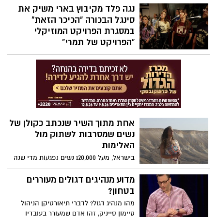
בשביל המשפחה והחברים שלכם. תמשיכו
נגה פלד מקיבוץ בארי משיק את
לעשות את ההחלטות הנכונות, גם כשזה הדבר
סינגל הבכורה "הכיכר הזאת"
הכי קשה בעולם. אתם יכולים לעשות את זה.
במסגרת הפרויקט המוזיקלי
ואל תקשיבו לאף אחד שאומר לכם אחרת.
"הפרויקט של תמרי"
ותמשיכו להגיד לעצמכם בכל יום: "אני אנצח".
סינגל מקורי ראשון יוצא לאור במסגרת
צפו בסרטון ההשראה :
הפרויקט המוזיקלי "הפרויקט של תמרי" –
יוזמה שמאחדת מוזיקאים מהעוטף וממשיכה
את מורשתה של תמר קדם סימן טוב ז"ל,
שייסדה יחד עם שגיא דקל חן, שורד השבי
שחזר הביתה לאחר 498 ימים בשבי החמאס.
אחת מתוך השיר שנכתב כקולן של
נשים שמסרבות לשתוק מול
האלימות
בישראל, מעל 120,000 נשים נפגעות מדי שנה
מאלימות פיזית או נפשית. מאחורי כל מספר
מסתתר סיפור של פחד, כאב ושתיקה. ב 25.11
מדוע מנהיגים דגולים מעוררים
יצויין בישראל ובעולם יום המאבק השנתי
בטחון?
באלימות כנגד נשים.
מהו מנהיג דגול? לדברי תיאורטיקן הניהול
סיימון סייניק, זהו אדם שמעורר בעובדיו