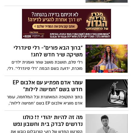
"ברוך הבא פורים"- רלי סינדרלי
משיקה שיר חדש לחג!
רלי סלם, תושבת מושב שחר ואמנית ילדים
מוכרת, ידועה בשם הבמה "רלי סינדרלי". רלי,
בת 35, נשואה לאורי ואמא לשני ילדים, גאיה
וארי, עוסקת כבר שנים בתחום הפקות
עומר אדם מפתיע עם אלבום EP
ופעילויות לילדים. לכבוד חג פורים, משיקה
חדש בשם "חמישה לילות"
רלי שיר חדש בשם "ברוך הבא פורים" .בראיון
בתוך התקופה המאתגרת ובל המלחמה, עומר
מיוחד ל"יישובניק נט", היא מספרת על הסיבה
אדם מוציא אלבום EP בשם "חמישה לילות",
להשקת השיר ועל הקשר המיוחד שלה לחג
עם חמישה שירים חדשים: "מבת ים ועד
הנצח", "אקדח", "כסף או דמעות", "לילות
מה זה להיות יהודי ?! כולנו
וקללות" ו"רק שלך".אדם שיתף פעולה עם
נדרשים לבדק בית וחשבון נפש
יוצרים מוערכים, בניהם אושר כהן, גיל ווין וג'ו
הסרטון החדש של רועי קורנבלום כובש את