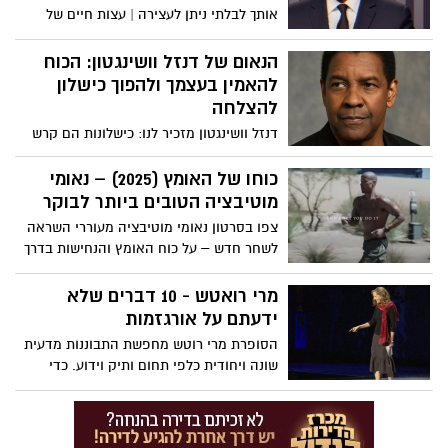
אותך לבלתי ניתן לעצירה | עצות חיים של
דנזל וושינגטון - Inspire Force" מתאר שבעה
פרקטיקות יומיומיות להשגת גדולה, כולל
הנאום של דנזל וושינגטון: הכוח
התחלה בהכרת תודה או מטרה, שליטה
להאמין בעצמך ולהפוך כישלון
בבוקר, טיפוח משמעת על פני מוטיבציה,
להצלחה
ביטול תירוצים, אימוץ כאב כשותף לצמיחה,
דנזל וושינגטון מזכיר לנו: כישלונות הם קרש
ביטוי חיים לקיום וסיום היום בהתבוננות
קפיצה, התמדה היא המפתח, ורק חלומות
וחזרה לבניית עקביות.
שמגובים במעשים הופכים למציאות. צפו:
כוחו של האומץ (2025) – נאומי
מוטיבציה הטובים ביותר לבוקר
צפו בסרטון נאומי מוטיבציה מעוררי השראה
לשחר חדש – על כוח האומץ והנחישות בדרך
להצלחה
מרי רואטש - 10 דברים שלא
ידעתם על אורגזמות
הסופרת מרי רוטש מחפשת התבוננות מדעית
שונה ויחודית כלפי תחום ותיק וידוע. כדי
להעניק גילויים מפתיעים על שחרור מיני,
התבוננות מדעית זו מתגלה כמוזרה עד
משעשעת. השיחה הזאת מיועדת לקהל מבוגר