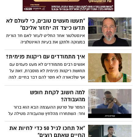
"תעשו מעשים טובים, כי לעולם לא
תדעו כיצד זה יחזור אליכם"
אינסטלטור אחד החליט לעזור לאם חד הורית
במצוקה ולתקן את בעיות האינטלציה
החמורות שהיו בביתה, רק שהוא לא ידע ש-25
אחרי, הטובה תחזור אליו באחד הרגעים
איך מתמודדים עם ריקנות פנימית?
המשמעותיים בחייו. צפו במוסר ההשכל
אנשים רבים מתמודדים לא מעט פעמים עם
החשוב והמרגש
תחושת ריקנות פנימית לא מוסברת, זאת על
אף שלכאורה לא חסר להם דבר בחיים. למה
זה כך, מה הסיבה לאותה תחושת ריקנות
והאם יש דרך אמיתית ויעילה להתמודד
למה חשוב לקחת חופש
איתה? צפו
מהעבודה?
המסר של סרטון ההעצמה הבא הוא ברור
וחד: השתחררו מהלחץ שהעבודה מטילה על
חייכם וקחו יותר זמן לעצמכם, כדי לעשות את
הדברים שאתם אוהבים ולהיות עם האנשים
"אל תחכו לגיל 50 כדי לחיות את
הקרובים והחשובים לכם ביותר. התועלת
החיים שאתם רוצים"