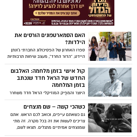
הדיכוי עצמם. לא המפקדים, לא מקבלי
ההחלטות, אלא חיילי הבסיג' ואנשי משמרות
המהפכה הנשלחים שוב ושוב לרחובות כדי
לפזר הפגנות, לדכא מחאות ולעיתים גם לפגוע
בבני עמם.
האם הסמארטפונים הורסים את
הילדות?
ספרו האחרון של הפסיכולוג החברתי ג'ונתן
היידט, "הדור החרד", מעצב שיחות תרבותיות
ומעורר ויכוחים עזים על תפקידם של
הסמארטפונים בחברה. בשיחה זו, הוא חוקר
קול אישי בזמן מלחמה: האלבום
כיצד ילדות מבוססת סמארטפון, המוגברת על
החדש של הראל חדד שנכתב
ידי הורות מגוננת יתר על המידה, מניעה את
בזמן המלחמה
משבר בריאות הנפש בקרב צעירים. הוא גם
היוצר והמפַיק המוזיקלי הראל חדד משחרר
בוחן את הדחיפה לאיסור על טלפונים בבתי
בימים אלו את אלבומו החדש יצירה אישית,
ספר ואת הצעדים הקונקרטיים שאנו יכולים
עמוקה ונוגעת, שנכתבה ברובה במהלך שירות
כשהכי קשה – שם מנצחים
לנקוט כדי לשפר את הבריאות הנפשית של
המילואים שלו בעזה ובלבנון בשנתיים
צעירים ברחבי העולם.
גם כשאתם עייפים, וכואב לכם הראש. אתם
האחרונות.
צריכים לעשות את זה בכל מקרה. זה מתי
שמנצחים אמיתיים מתגלים. תצאו לשם,
ותמשיכו לעבוד. תעשו את זה בשבילכם,