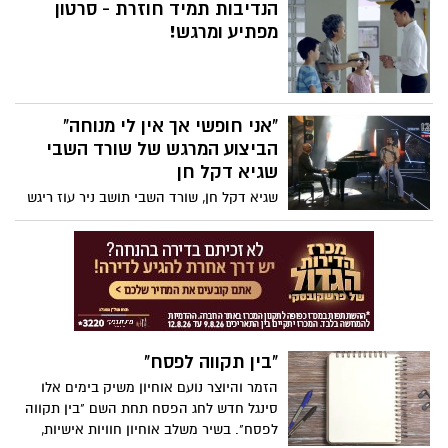
אפילו כשקשה. צפו:
הנדיבות תמיד חוזרת - סרטון
מפתיע ומרגש!
"אני חופשי אך אין לי מנוחה"
הביצוע המרגש של שורד השבי
שגיא דקל חן
שגיא דקל חן, שורד השבי תושב ניר עוז ריגש
מדינה שלמה כשהשתתף במופע "שירים
בכיכר 2025" וביצע גרסה מיוחדת לשיר "ילדים
של החיים" בליווי עידן רייכל על הפסנתר
והעביר מסר עוצמתי וחשוב. המופע שודר
בקשת 12. צפו
"בין תקווה לפסח"
הזמר והיוצר נועם אוחיון משיק בימים אלו
סינגל חדש לחג הפסח תחת השם "בין תקווה
לפסח". בשיר משלב אוחיון חוויות אישיות,