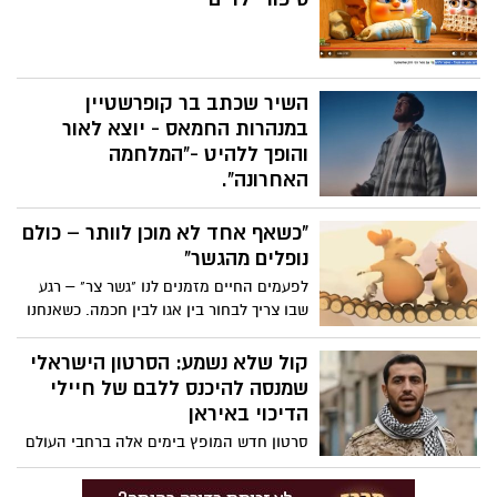
השיר שכתב בר קופרשטיין
במנהרות החמאס - יוצא לאור
והופך ללהיט -"המלחמה
האחרונה".
חמישה חודשים לאחר ששב מהשבי, בר
"כשאף אחד לא מוכן לוותר – כולם
קופרשטיין מוציא יחד עם הזמר אלייצור את
השיר החדש "המלחמה האחרונה". מדובר
נופלים מהגשר"
ביצירה מרגשת במיוחד, שנולדה מתוך יומן
לפעמים החיים מזמנים לנו "גשר צר" – רגע
אישי שבר כתב בזמן שהוחזק במנהרות בעזה,
שבו צריך לבחור בין אגו לבין חכמה. כשאנחנו
ברגעים הקשים ביותר שעבר.
מתעקשים לנצח בכל מחיר, אנחנו עלולים
להפסיד הרבה יותר. לפעמים דווקא מי שמוכן
קול שלא נשמע: הסרטון הישראלי
לזוז צעד אחד אחורה – הוא זה שמתקדם
שמנסה להיכנס ללבם של חיילי
הכי רחוק.
הדיכוי באיראן
סרטון חדש המופץ בימים אלה ברחבי העולם
מבקש להאיר זווית כמעט לא מדוברת של
המחאה האיראנית: עולמם הפנימי של חיילי