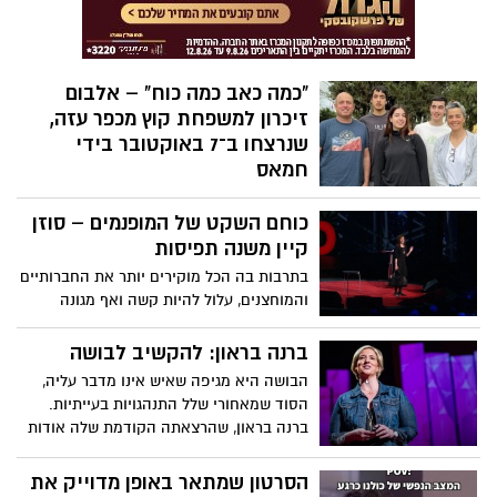
בלבד.
"כמה כאב כמה כוח" – אלבום
זיכרון למשפחת קוץ מכפר עזה,
שנרצחו ב־7 באוקטובר בידי
חמאס
ביום שבו המדינה כולה רעדה, גם ליבו של
כוחם השקט של המופנמים – סוזן
המוזיקאי אשר לוי נשבר. ב-7 באוקטובר
נרצחו אחותו ליבנת קוץ, בעלה אביב ושלושת
קיין משנה תפיסות
ילדיהם – רותם, יונתן ויפתח – בביתם שבכפר
בתרבות בה הכל מוקירים יותר את החברותיים
עזה, באחת מהטרגדיות הקשות של מתקפת
והמוחצנים, עלול להיות קשה ואף מגונה
הטרור שזעזעה את ישראל. כעת, שנה לאחר
להיות מופנם. אבל, כפי שטוענת סוזן קיין
האסון, בוחר אשר לוי – מוזיקאי ותיק ובעל
בהרצאתה מלאת הלהט, המופנמים מביאים
ברנה בראון: להקשיב לבושה
חדר החזרות "ביט" – להוציא אל העולם את
איתם לעולם כישרונות ויכולות יוצאי-דופן, ויש
הבושה היא מגיפה שאיש אינו מדבר עליה,
מה שנולד מתוך שבר: אלבום חדש בשם "כמה
לעודדם ולשבחם.
הסוד שמאחורי שלל התנהגויות בעייתיות.
כאב כמה כוח", הכולל עשרה שירים שנכתבו
ברנה בראון, שהרצאתה הקודמת שלה אודות
והולחנו לזכרם של בני משפחת קוץ.
הפגיעות הפכה להיט ויראלי, חוקרת מה עשוי
להתרחש כאשר אנשים בוחרים להתעמת
הסרטון שמתאר באופן מדוייק את