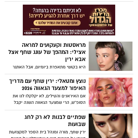
לאכול. ויש ימים שבהם היא גורמת לנו לאכול
ללא הרף, בעיקר כשמשהו בקשר לא יציב. זה
לא "חולשת אופי", אלא ביולוגיה: אותה
מערכת שמפעילה אותנו סביב קשר, חיבה
והיקשרות, מפעילה אותנו גם סביב אוכל. רק
שהפעם, במקום לרדוף אחרי הודעה או
חיבוק, המוח רודף אחרי עוד ביס ומחפש דרך
מראסטות וקעקועים למראה
מהירה להירגע.
אצילי: המהפך של עונג שחף אצל
אבא ירין
היא בקושי מתאפרת ביומיום, אבל האתגר
הנועז שהציבה מעצבת התכשיטים לאביה,
המאפר הלאומי, הוליד מהפך היסטרי
נוצץ ומטאלי: ירין שחף עם מדריך
ברשתות. הצצה מאחורי הקלעים.
האיפור למצעד הגאווה 2026
אם האיראנים והטילים, לא יקלקלו לנו את
הסופ"ש, הרי שמצעד הגאווה השנה יקבל
חיזוק אופנתי בעזרת איפור מטאלי. ו...כדי
שהאיפור גם ישרוד את החום, הלחות
שפתיים לבנות לא רק לחג
והריקודים, הקפידו על השלבים הבאים:
שבועות
ירין שחף, מורה ומנהל בית הספר למקצועות