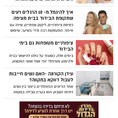
החדשות של משרד הבריאות בכל תחומי
החיים: יציאה לעבודה, חינוך, קניות ועד שגרת
איך להיגמל מ- 10 הרגלים רעים
הטיפוח. ההנחיה המחייבת להסתובב עם
שתקופת הבידוד בבית מציפה
מסכת מיגון, במרחב הציבורי, משפיעה כמובן
כסיסת ציפורניים, ליקוק שפתיים, שינה עם
גם על עור הפנים שלנו ולמה היא גורמת?
איפור, התעסקות רבה מידי בשיער, שימוש
מוגזם בקרם לחות - כמעט כל אחד 'חוטא'
בהם לפעמים. ירין שחף - מנהל בית הספר
ציפורניים מטופחות גם בימי
למקצועות האיפור הסטיילינג והתסרוקות -
הבידוד
מסביר
בימים אלה, כשנגזר על כולנו להישאר בבית
ולהימנע מטיפולי יופי אצל אנשי המקצוע
האהובים עלינו והגעגוע למניקוריסטית שלנו
גדול מתמיד, אנחנו לא באמת צריכות לוותר
עידן הקורונה -האם נשים חייבות
על ציפורניים מסודרות ומטופחות!
לטבול דווקא במקווה?
אחד הדיונים הפופולרים ביותר בין נשים
דתיות השבוע הוא בעניין טבילה במקווה
בעידן הקורונה, מה שהתחיל בהיסוסים בנוגע
לאיך והאם לטבול עם התפרצות הקורונה,
הפך לדאגה של ממש עם החמרת הוראות
משרד הבריאות והחשש שמא המקוואות