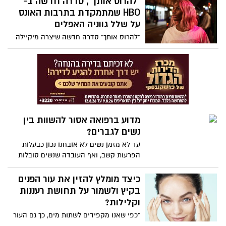
"להרוס אותך", סדרה חדשה ב-
בשפתיים. עור השפתיים שלנו, עדין מאוד ודק
HBO שמתמקדת בתרבות האונס
יותר( ב-75%) מיתר הגוף - למעט אזור
על שלל גווניה האפלים
העיניים. יובש בשפתיים הוא מראה לא
"להרוס אותך" סדרה חדשה שיצרה מיקיילה
אסתטי המלווה בתחושת אי נוחות, שריפה,
קול, תסריטאית ושחקנית בריטית. הסדרה
עקצוץ, אדמומיות, סדקים, חתכים וגרד.
החדשה של HBO, "להרוס אותך" עוסקת
כשהשפתיים שלנו יבשות אנו נוטים ללקק
בהסכמה למין, תקיפה ואונס, בהשראת
אותם – וזו טעות.
התרחשויות אמיתיות בחייה של היוצרת.
מדוע ברפואה אסור להשוות בין
נשים לגברים?
עד לא מזמן נשים לא אובחנו נכון כבעלות
הפרעות קשב, ואף העובדה שנשים סובלות
יותר מדיכאון מאשר גברים היא שקרית. אז
מהי אותה סיבה שכעת מבינים מומחים
כיצד מומלץ להזין את עור הפנים
בתחום הרפואה, וכיצד היא משפיעה לרעה
בקיץ ולשמור על תחושת רעננות
על הטיפול הרפואי שמקבלים הן גברים והן
וקלילות?
נשים? ההסבר בסרטון הבא...
"כפי שאנו מקפידים לשתות מים, כך גם העור
זקוק ללנוזלים, ובדיוק כמו שאנו לא מעמיסים