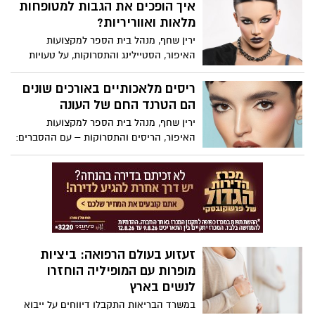
למצב רוח ירוד, לתסכול ולחוסר חשק להשקיע
איך הופכים את הגבות למטופחות
בעצמנו. ירין שחף, מנהל בית הספר
מלאות ואווריריות?
למקצועות היופי, עם כמה 5 תובנות על הקשר
ירין שחף, מנהל בית הספר למקצועות
בין איפור למצב הרוח.
האיפור, הסטיילינג והתסרוקות, על טעויות
נפוצות באיפור גבות והדרך להימנע מהן:
ריסים מלאכותיים באורכים שונים
הם הטרנד החם של העונה
ירין שחף, מנהל בית הספר למקצועות
האיפור, הריסים והתסרוקות – עם ההסברים:
זעזוע בעולם הרפואה: ביציות
מופרות עם המופיליה הוחזרו
לנשים בארץ
במשרד הבריאות התקבלו דיווחים על ייבוא