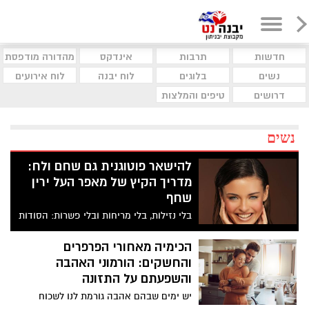
חדשות
תרבות
אינדקס
מהדורה מודפסת
נשים
בלוגים
לוח יבנה
לוח אירועים
דרושים
טיפים והמלצות
נשים
להישאר פוטוגנית גם שחם ולח:
מדריך הקיץ של מאפר העל ירין
שחף
בלי נזילות, בלי מריחות ובלי פשרות: הסודות
המקצועיים שישאירו את האיפור שלך יציב
ורענן גם בימים הכי חמים בשנה
הכימיה מאחורי הפרפרים
והחשקים: הורמוני האהבה
והשפעתם על התזונה
יש ימים שבהם אהבה גורמת לנו לשכוח