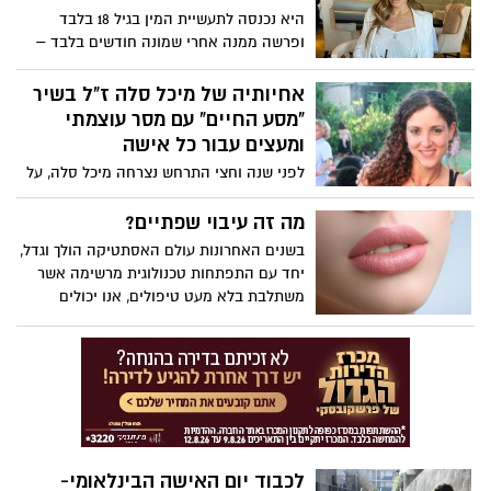
היא נכנסה לתעשיית המין בגיל 18 בלבד
ופרשה ממנה אחרי שמונה חודשים בלבד –
היום היא בת 24 וכבר עשרות הסרטונים שלה
מככבים עד היום באתרי פורנו ונחשבים
אחיותיה של מיכל סלה ז"ל בשיר
למאוד מבוקשים. סוכנים ומפיקים הפעילו
"מסע החיים" עם מסר עוצמתי
עליי מניפולציות. גברים מנוסים שיודעים איך
ומעצים עבור כל אישה
לתמרן ולעוות מוח של ילדות בנות 18-20 כדי
לפני שנה וחצי התרחש נצרחה מיכל סלה, על
לגרום להן לעשות את הדברים האלה".
ידי בן זוגה, אלירן מלול. כעת, לציון יום
הולדתה ה-34 של מיכל, מוציאות אחיותיה
מה זה עיבוי שפתיים?
קליפ לשיר שמילותיו מתבססות על טקסטים
בשנים האחרונות עולם האסתטיקה הולך וגדל,
שכתבה מיכל במכתבים לנשים קרובות.לשיר
יחד עם התפתחות טכנולוגית מרשימה אשר
קוראים ו "מסע החיים", והוא בוצע על ידי
משתלבת בלא מעט טיפולים, אנו יכולים
הזמרת ליאור פרץ. בקליפ נראות שלושת
לראות כיום מגוון פתרונות בעולם האסתטיקה
האחיות הנותרות לבית סלה – לילי, ליאת
שלא היו בעבר.
ונגה, יחד עם האחיינית של מיכל, כשהן תרות
את האופק ומחפשות, כביכול, אחר אחותן
האובדת.
לכבוד יום האישה הבינלאומי-