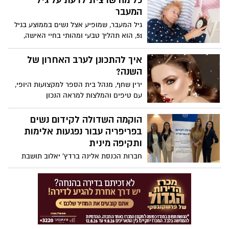
כל מה שרצית לדעת על גיל
המעבר
גיל המעבר, שמופיע אצל נשים בממוצע בגיל
51, הוא תהליך טבעי ומהותי בחיי האישה,
במהלכו בעקבות ירידה בייצור ההורמון הנשי-
אסטרוגן, נעצר תהליך הביוץ ונפסק המחזור
איך להתכונן לערב האחרון של
החודשי. גיל המעבר המוקדם מתרחש לפני
השנה?
גיל 40 ויכול להיות ספונטני או להיגרם על ידי
ירין שחף, מנהל בית הספר למקצועות היופי,
טיפול (הסרת השחלות או כימותרפיה, למשל).
עם טיפים והמלצות למראה הנכון
הוקמה השדולה לקידום נשים
בפריפריה עבור נפגעות אלימות
ותקיפה מינית
חברות הכנסת אלינה ברדץ' יאלוב תושבת
אשדוד, לימור מגן תלם ושרון רופא אופיר
מישראל ביתנו השיקו אתמול (שלישי) את
השדולה לקידום נשים בפריפריה באירוע חגיגי
בכנסת.