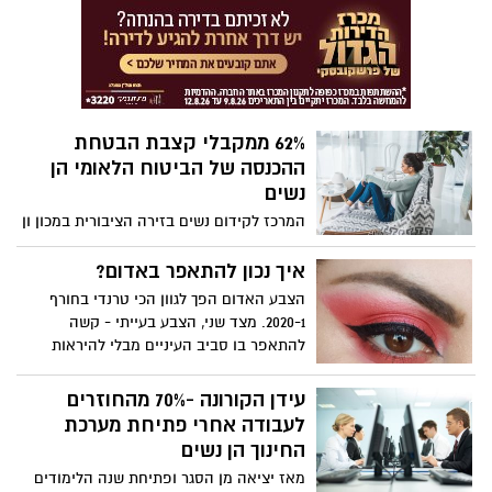
להתחסן נגד קורונה. בתום יום החיסונים
הראשון למבצע "לתת כתף", בירך לוי על
ההיענות המרשימה והתייחס להמלצות
חדשות הנוגעות לחיסון אוכלוסיות נוספות.
62% ממקבלי קצבת הבטחת
ההכנסה של הביטוח הלאומי הן
נשים
המרכז לקידום נשים בזירה הציבורית במכון ון
ליר בירושלים מפרסם ממדד המגדר של שוות
אשר בודק את מגמות אי השוויון בנין גברים
איך נכון להתאפר באדום?
לנשים לאורך השנים . מהבדיקה עולה
הצבע האדום הפך לגוון הכי טרנדי בחורף
שהייצוג של נשים במקצועות יוקרתיים נמצא
2020-1. מצד שני, הצבע בעייתי - קשה
במגמת ירידה או דורך במקום בשנים
להתאפר בו סביב העיניים מבלי להיראות
האחרונות. הייצוג של נשים במקצוע הרפואה,
כאילו חזרת מקטטה .ירין שחף, עם כמה
למשל, ירד משיא של 45% ב־2015 ל־39% בלבד
טיפים, איך לעשות את זה נכון בלי לעצור
עידן הקורונה -70% מהחוזרים
ב־2018. הייצוג של נשים במקצוע עריכת הדין
באדום
לעבודה אחרי פתיחת מערכת
ירד מ־47% ב־2016 ל־44% בלבד ב־2018.
החינוך הן נשים
מאז יציאה מן הסגר ופתיחת שנה הלימודים