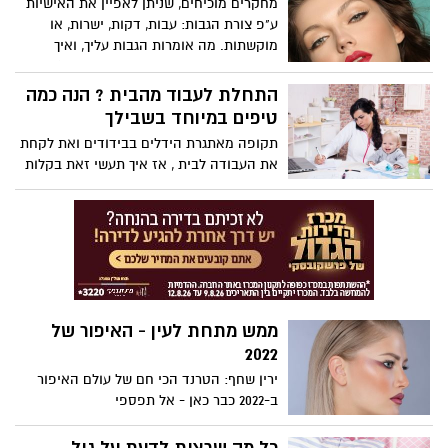
מחקרים מוכיחים, שניתן לאפיין את האישיות
ע"פ צורת הגבות: עבות, דקות, ישרות, או
מוקשתות. מה אומרות הגבות עליך, ואיך
תתאימי אותן למבנה פנים והאישיות? (ירין
שחף)
התחלת לעבוד מהבית ? הנה כמה
טיפים במיוחד בשבילך
תקופה מאתגרת הידלים בבידודים ואת לקחת
את העבודה לבית , אז איך תעשי זאת בקלות
וביעילות
ממש מתחת לעין - האיפור של
2022
ירין שחף: הטרנד הכי חם של עולם האיפור
ב-2022 כבר כאן - אל תפספי