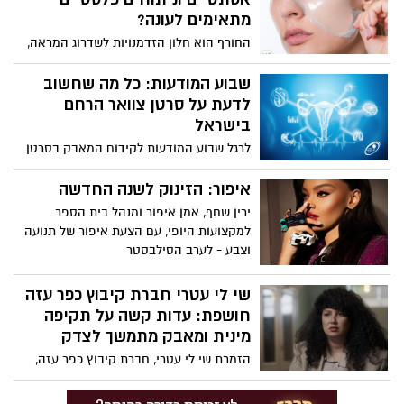
מתאימים לעונה?
החורף הוא חלון הזדמנויות לשדרוג המראה,
קרינת השמש נחלשת, מה שמפחית את
הסיכון לפיגמנטציה או לצלקות כהות
שבוע המודעות: כל מה שחשוב
שעלולות להיווצר בזמן ההחלמה מניתוח
לדעת על סרטן צוואר הרחם
פלסטי או טיפול אסתטי. השכבות של בגדי
בישראל
החורף הן הכיסוי האידיאלי לתחבושות
לרגל שבוע המודעות לקידום המאבק בסרטן
ונפיחויות. אף אחד לא צריך לדעת שעברתם
צוואר הרחם 2026, שיצוין בישראל בין 16 עד 21
מתיחת בטן או טיפול לייזר עמוק כשאתם
בינואר, האגודה למלחמה בסרטן מגישה
איפור: הזינוק לשנה החדשה
עטופים בשכבות מחממות. בנוסף,
עובדות מדעיות ומחקרים מעודכנים. באגודה
ירין שחף, אמן איפור ומנהל בית הספר
הטמפרטורות הנמוכות עוזרות בעקיפין
מדגישים כי בעזרת מודעות, התחסנות וגילוי
למקצועות היופי, עם הצעת איפור של תנועה
לצמצם נפיחויות ודלקות, והרבה יותר נעים
מוקדם ניתן יהיה לראות ירידה בתחלואה
וצבע - לערב הסילבסטר
ללבוש בגדי לחץ או מחטבים כשלא מזיעים
בסרטן צוואר הרחם בישראל בדומה
ב-35 מעלות בחוץ.
לאוסטרליה ואף להגיע למיגור של המחלה.
שי לי עטרי חברת קיבוץ כפר עזה
חושפת: עדות קשה על תקיפה
מינית ומאבק מתמשך לצדק
הזמרת שי לי עטרי, חברת קיבוץ כפר עזה,
ששכלה את בעלה יהב וינר ז"ל ב7 באוקטובר
כאשר הגן עליה ועל ביתם, נפתחה לראשונה