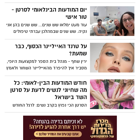
ביציות מופרות ממרפאה בחו"ל (BIRTH,
גיאורגיה) מתורמת נשאית של מחלה גנטית
יום המודעות הבינלאומי לסרטן -
(המופיליה B) על פי החשד, על אף שהמידע
טור אישי
על הנשאות הגנטית למחלה היה מצוי לכאורה
עוד מעט ימלאו שש שנים... שש שנים בהן אני
בידי הצוותים במרפאה בחו"ל ובישראל,
נקיה. שש שנים שבמהלכן עברתי טיפולים
העוברים הועברו ארצה ואף בוצעה החזרה
שונים, על מנת להיפטר מהסרטן שקבע את
של הביציות המופרות למספר מטופלות
שורשיו בתוכי. היום, יום המודעות הבינלאומי
על טרנד האייליינר הכסוף, כבר
ישראליות.
לסרטן, ואתן נשים יקרות מתבקשות לעצור
שמעת?
לרגע לחשוב על עצמכן, למשש, להבין,
ירין שחף - מנהל בית הספר למקצועות היופי,
ולהיבדק....
מסביר איך להיפרד מהאייליינר השחור ולאמץ
את המגמה הכסופה
חודש המודעות הבין-לאומי: כל
מה שחיוני לנשים לדעת על סרטן
השד בישראל
הסרטן הכי נפוץ בקרב נשים: לרגל החודש
הבין-לאומי לקידום המאבק בסרטן השד,
האגודה למלחמה בסרטן פרסמה הבוקר
(שלישי) נתונים חדשים, מחקרים מדעיים
והמלצות לציבור הנשים. על פי הערכת
האגודה, בשנת 2022 אובחנו בישראל כ-5,500