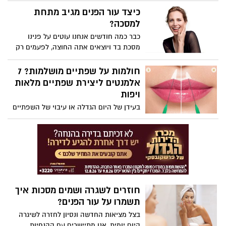
שכבות של בגדים על עצמנו בימי הקיץ
כיצד עור הפנים מגיב מתחת
החמים, אז מומלץ גם לא להעמיס שכבות
למסכה?
מכבידות של מוצרי טיפוח, על עור הפנים"
כבר כמה חודשים אנחנו עוטים על פנינו
אומרת מאיה לזר, מנהלת ההדרכה של לוריאל
מסכת בד ויוצאים אתה החוצה, לפעמים רק
פריז.
לכמה דקות, עד הגעה למקום עבודה, או בזמן
הקניות, או במהלך מפגשים מסוימים. לפעמים
חולמות על שפתיים מושלמות? 7
אנחנו צריכים להישאר עם המסכה על הפנים
אלמנטים ליצירת שפתיים מלאות
כל היום, 8-9 שעות, ואנחנו לא רגילים לזה...
ויפות
בעידן של היום הגדלה או עיבוי של השפתיים
נחשבת לאחת מהפעולות הנפוצות
והפופולאריות ביותר בתחום הרפואה
האסתטית. שפתיים יפות הן סימן היכר ליופי,
נעורים, חושניות וסקסיות. במרפאות מוסקונה
קיימים שבעת האלמנטים שבהם הם בוחנים
בכדי ליצור שפתיים מושלמות מלאות
ונחשקות
חוזרים לשגרה ושמים מסכות איך
תשמרו על עור הפנים?
בצל מציאות החדשה ונסיון לחזרה לשיגרה
היום יומית, אנו מתיישרים עם ההנחיות