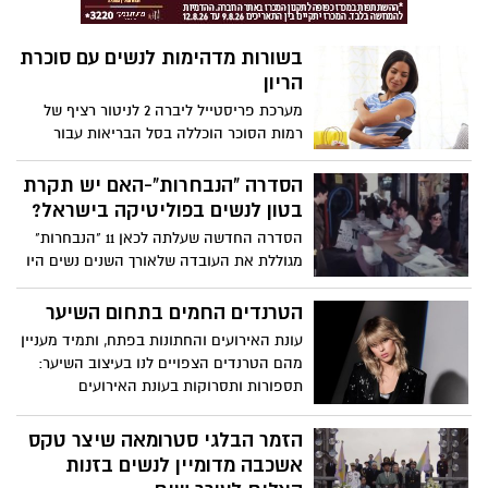
חולות בסרטן השד, וכ-1,100 נפטרו כתוצאה
מסרטן חודרני של השד. המשמעות היא,
בשורות מדהימות לנשים עם סוכרת
שבכל יום מתגלות כ-15 נשים חדשות עם סרטן
הריון
השד.
מערכת פריסטייל ליברה 2 לניטור רציף של
רמות הסוכר הוכללה בסל הבריאות עבור
נשים עם סוכרת הריון המטופלות בזריקות
אינסולין
הסדרה "הנבחרות"-האם יש תקרת
בטון לנשים בפוליטיקה בישראל?
הסדרה החדשה שעלתה לכאן 11 "הנבחרות"
מגוללת את העובדה שלאורך השנים נשים היו
מיעוט בכנסת ישראל. זכותן לבחור או להיבחר
לא הייתה מובנת מאליה, ועד היום הן נאבקות
הטרנדים החמים בתחום השיער
על מקומן. דרך ראיונות עם חברות כנסת,
עונת האירועים והחתונות בפתח, ותמיד מעניין
מומחיות ונשות תקשורת, בשילוב חומרי ארכיון
מהם הטרנדים הצפויים לנו בעיצוב השיער:
נדירים, הסדרה מתעדת את מאבקן למען ייצוג
תספורות ותסרוקות בעונת האירועים
בכנסת ובמוקדי קבלת ההחלטות הפוליטיות,
והחתונות.
חקיקה שעוסקת בנשים ובמאבק באי-שוויון
הזמר הבלגי סטרומאה שיצר טקס
המגדרי המוטמע בכנסת ואפשרות להתקדם
אשכבה מדומיין לנשים בזנות
לראשות מפלגה ולראשות הממשלה. ח”כיות