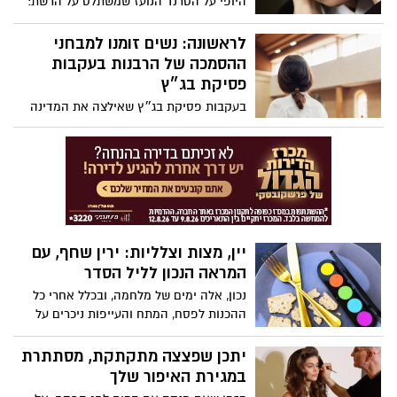
היופי על הטרנד הנועז שמשתלט על הרשת:
למה כולן מחפשות עכשיו ליפסטיק לבן, ואיך
את יכולה לאמץ אותו בלי להיראות חיוורת?
לראשונה: נשים זומנו למבחני
ההסמכה של הרבנות בעקבות
פסיקת בג״ץ
בעקבות פסיקת בג״ץ שאילצה את המדינה
לאפשר זאת, החלו להישלח לראשונה הזמנות
רשמיות לנשים המבקשות לגשת למבחני
ההסמכה של הרבנות הראשית. הנשים שזומנו
צפויות להיבחן במגוון מקצועות קודש מסלול
שהיה עד כה פתוח בעיקר לאברכים ותלמידי
ישיבות. (כך פורסם בעיתון "ישראל היום").
יין, מצות וצלליות: ירין שחף, עם
המראה הנכון לליל הסדר
נכון, אלה ימים של מלחמה, ובכלל אחרי כל
ההכנות לפסח, המתח והעייפות ניכרים על
הפנים. אבל, עם קצת צבעים אביביים רכים
(ורוד, אפרסק, שמפניה) שפתיים מודגשות,
יתכן שפצצה מתקתקת, מסתתרת
בגימור סאטן, -תוכלי להביא איתך לשולחן
במגירת האיפור שלך
זוהר חגיגי