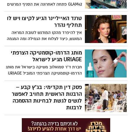
GLAM42 פתחה לאחרונה את הסניף המרשים
ביותר שלה בלב מתחם הסטאר סנטר אשדוד
– והביאה עמה בשורה אמיתית: חוויית קנייה
טרנד האייליינר הגיע לקיצו ויש לו
בינלאומית בסגנון חנויות Sephora המובילות
תחליף נהדר
בעולם. הסניף החדש כבר הספיק לשנות את
איך להיפרד מהקו המודגש לטובת המראה
חוקי המשחק באשדוד והסביבה, והופך
המונגש, כיצד לצלוח את הגמילה ומה המגמה
במהרה לכתובת הראשונה עבור כל מי
הבאה? ירין שחף, מנהל בית הספר למקצועות
שמחפש מותגי־על בתחומי הבישום, האיפור
היופי, עם מילות פרידה לפס השחור וגם על
מותג הדרמו-קוסמטיקה הצרפתי
והקוסמטיקה – באיכות ללא פשרות.
הגוון המפתיע שתרצו להיסחף איתו
URIAGE מגיע לישראל
חברת ד"ר סמואלוב משיקה בישראל את מותג
הדרמו-קוסמטיקה הצרפתי המוביל URIAGE
– לרגל ההשקה יצא המותג בקמפיין רחב
בהשקעה של 3 מיליון ₪
פסק דין תקדימי: בג"ץ קבע –
הרבנות הראשית תחויב לאפשר
לנשים לגשת לבחינות ההסמכה
לרבנות
פסק דין היסטורי ודרמטי ניתן אתמול (שני)
בבית המשפט העליון: ברוב של שלושה
שופטים, וללא התנגדות, קבע בג"ץ כי הרבנות