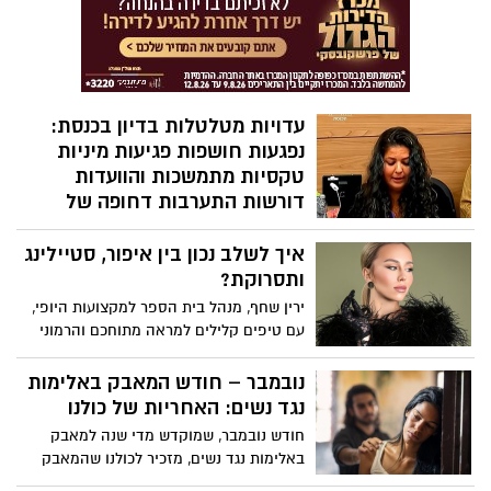
מול המצלמות וסיפרה על מסע כאוב נוסף
שעברה בחייה. בתוכנית "חשיפה" עם חיים
אתגר בקשת 12 שיתפה עטרי את עדותה
האישית על תקיפה מינית אלימה שלטענתה
עברה במהלך תקופת לימודיה ברימון , ועל
עדויות מטלטלות בדיון בכנסת:
המאבק לצדק
נפגעות חושפות פגיעות מיניות
טקסיות מתמשכות והוועדות
דורשות התערבות דחופה של
רשויות האכיפה
איך לשלב נכון בין איפור, סטיילינג
בדיון מיוחד שנערך בוועדה לקידום מעמד
ותסרוקת?
האישה ובוועדה המיוחדת לענייני צעירים,
נחשפו השבוע עדויות נוספות של נשים
ירין שחף, מנהל בית הספר למקצועות היופי,
שסיפרו על פגיעות מיניות מאורגנות וטקסיות
עם טיפים קלילים למראה מתוחכם והרמוני
לאורך שנים. הדוברות תיארו מעשי התעללות
קשים שבוצעו בהן בילדותן, לעיתים על ידי
נובמבר – חודש המאבק באלימות
מספר פוגעים ובזירות שונות.
נגד נשים: האחריות של כולנו
חודש נובמבר, שמוקדש מדי שנה למאבק
באלימות נגד נשים, מזכיר לכולנו שהמאבק
הזה איננו נחלתן של נשים בלבד. לגברים