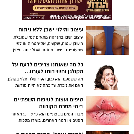
עיצוב ומילוי ישבן ללא ניתוח
עיצוב ישבן בהזרקה מתאים למי שסובלת
מישבן שטוח, שקעים, אסימטריה או למי
שמעוניינת בישבן מחוטב ועגול יותר, מצוין
למילוי גם בציידי הירכיים. מדובר בחומצה
היאלרונית ייעודית לגוף ולאזורים גדולים כמו
כל מה שאנחנו צריכים לדעת על
ישבן להבדיל מחומצה היאלרונית המוזרקת
הקולגן וחשיבותו לעורנו...
לפנים כאן החומר יכול לשמור על ריכוז ונפח
מה ששמענו הוא נכון, העור שלנו תלוי בקולגן.
גבוהה.
האם את זוכרת עד כמה לא היית מודעת
לעובדה שקולגן חשוב לעור? ייתכן שכשהיית
בת 20 וייצור הקולגן שלך היה מאד גבוה,
טיפים ועצות לטיפוח השפתיים
ב-75% גבוה יותר מהייצור שלו עם התבגרותנו,
בימי מסכת הקורונה
לא היית צריכה לחשוב עליו פעמיים. שמעת
אבדן המים בשפתיים הוא פי 3 - 10 מאזורי
את המילה קולגן מוזכרת במעורפל, ידעת שזה
הפנים או הגוף האחרים. בעידן מסכות
חלבון, וידעת שהוא בדרך זו או אחרת קשור
הקורונה ובגלל כיסוי הפה הכל מתעצם.
למבנה העור שלך
כלומר, המסכה מעצימה את היובש והגירויים