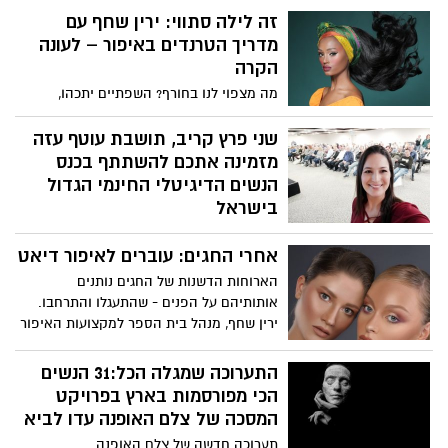
זה לילה סתווי: ירין שחף עם
מדריך הטרנדים באיפור – לעונה
הקרה
מה מצפוי לנו בחורף? השפתיים יתכהו,
הריסים יהיו קוצניים והאיליינר ימשיך ללוות,
אלא שהפעם הוא בעובי משתנה. גם אם קר
שני פרץ קריב, תושבת עוטף עזה
ויש רוח, זאת לא סיבה להזניח את תחום
מזמינה אתכם להשתתף בכנס
הטיפוח. ירין שחף, מנהל בית הספר
הנשים הדיגיטלי החינמי הגדול
למקצועות האיפור, הסטיילינג והתסרוקות
בישראל
מסביר איך לאמץ בלי להתאמץ
שני פרץ קריב, בתו של עמיר פרץ תושבת
אחרי החגים: עוברים לאיפור דיאט
קיבוץ ברור חיל נשואה +3 ילדים מרצה
ומנטורית בתחום ההופעה מול קהל
הארוחות הדשנות של החגים נותנים
וההתפתחות האישית, איגדה יחד 30 מרצות
אותותיהם על הפנים - שהתעגלו והתרחבו.
פורצות דרך מהארץ ומחו"ל שירצו בכנס
ירין שחף, מנהל בית הספר למקצועות האיפור
שיימשך יומיים וחצי, יתקיים בזום ויכלול 30
הסטיילינג והתסרוקות עם כמה טריקים
הרצאות מרתקות וממוקדות במגוון נושאים.
באיפור לחיטוב הפנים.
התערוכה שמגלה הכל:31 הנשים
הכנס מיועד לנשים שרוצות לצאת לאור עם
הכי מפורסמות בארץ בפרויקט
הסיפור או הידע שלהן ולקבל השראה וכלים
המסכה של צלם האופנה עדו לביא
להצלחה והגשמה בכל מעגלי החיים ובעשייה
המקצועית שלהן. ילדים
תערוכה חדשה של צלם האופנה