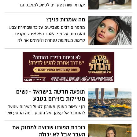
יקודמו שורת צעדים לסיוע למאבק נגד
אלימות בנשים. במסגרת התוכנית יוקמו שני
מקלטים חדשים ייעודיים לאימהות ולנערות
מה אומרות פניך?
טעונות הגנה, ארבעה מרכזי יום ומרכז ערב
מחקרים רבים מצביעים על כך שבחירת צבע
אחד לטיפול בגברים אלימים, יינתנו 90 תקני
והעדפתו על פני האחר היא אינה מקרית.
עובדים סוציאליים תוספתיים למרכזי אלימות
קיימת משמעות נסתרת ולעיתים אף לא
במשפחה ברשויות המקומיות ו-54 תקני
מודעת בבחירת צבע זה או אחר. גווני האיפור
עובדים סוציאליים בתחנות המשטרה השונות
יכולים להצביע על תכונות אופי ואפילו על
למתן מענה טיפולי מידי לבאות להתלונן.
מצב הרוח. אם היו עומדות לרשותכן רק דקות
ספורות בכדי ליצור רושם ראשוני טוב, אם
איזה גוון הייתן בוחרות להתאפר?
תופעה חדשה בישראל - נשים
מטיילות בעירום בטבע
הן יוצאות באופן מאורגן לטיול בעירום שנועד
להתחבר אל עצמן ואל הטבע - מה הקטע של
הטיול?
כוכבת הפורנו שרוצה למחוק את
העבר אבל לא יכולה