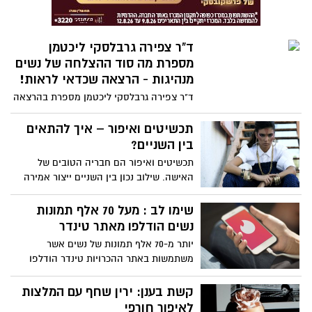
יהפכו למוקד להעברת הנגיף. הנושא
האינטימי שנשים רבות לא מדברות עליו, הפך
לנושא מדובר וסוער, נשים רבות פונות
ד"ר צפירה גרבלסקי ליכטמן
למקוואות בדאגה שלא יוכלו לטבול
מספרת מה סוד ההצלחה של נשים
מנהיגות - הרצאה שכדאי לראות!
ד"ר צפירה גרבלסקי ליכטמן מספרת בהרצאה
בת כמה דקות את סוד ההצלחה של נשים
מנהיגות . לטענתה ההצלחה טמונה באופן
תכשיטים ואיפור – איך להתאים
שבו הן מדברות ומתקשרות עם הסביבה.
בין השניים?
התקשורת הבינאישית שלהן היא לא בדיוק
תכשיטים ואיפור הם חבריה הטובים של
גברית ולא בדיוק נשית, אלא סוג של מודל
האישה. שילוב נכון בין השניים ייצור אמירה
חדש שמשלב את יתרונות שתי הגישות האלו,
של ממש. אבל, לא תמיד קל למצוא את
וכל אחת, או אפילו אחד, יכולים לאמץ את
האיזון הנכון: בחירה בגוון של צבע אחד ויחיד
שימו לב : מעל 70 אלף תמונות
הסוד הזה וכך להצליח הרבה יותר בחיים...
עלולה לשעמם. מנגד, גוונים מנוגדים עלולים
נשים הודלפו מאתר טינדר
שווה צפייה
ליצור קונטרסט מוגזם וחוסר הרמוניה. אם כן,
יותר מ-70 אלף תמונות של נשים אשר
מהו השילוב המנצח? ירין שחף, אמן האיפור
משתמשות באתר ההכרויות טינדר הודלפו
ומנהל בית הספר למקצועות היופי, עם מספר
בפורום נסתר ברשת, כך מפרסם האתר
כללים שכדאי לאמץ!
גיזמודו (Gizmodo). הצוות שגילה את
קשת בענן: ירין שחף עם המלצות
התמונות באתר הידוע כאתר סחר בתוכנות
לאיפור חורפי