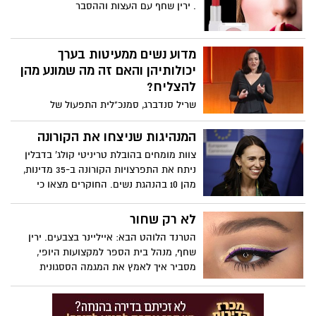
. ירין שחף עם העצות וההסבר
מדוע נשים ממעיטות בערך
יכולותיהן והאם זה מה שמונע מהן
להצליח?
שריל סנדברג, סמנכ"לית התפעול של
פייסבוק, בוחנת מדוע אחוז קטן יותר של
נשים מגברים מגיע לפסגת ההצלחה,היא
המנהיגות שניצחו את הקורונה
שואלת כיצד נתקן זאת? איך נשנה את
צוות מומחים בהובלת טריניטי קולג' בדבלין
המספרים בפסגה? איך ניצור את השינוי הזה?
ניתח את התפרצויות הקורונה ב-35 מדינות,
היא אומרת שהשארת נשים בשוק העבודה
מהן 10 בהנהגת נשים. החוקרים מצאו כי
הוא תנאי הכרחי ומציעה 3 עצות רבות-עוצמה
במדינות בהן הנהגת גברים היו כמעט פי
לנשים ששואפות להגיע למשרה ניהולית
חמישה מקרי מוות מקורונה בהשוואה
לא רק שחור
בכירה
למדינות בהנהגת נשים. לפי תוצאות המחקר,
הטרנד הלוהט הבא: אייליינר בצבעים. ירין
מדינות בהנהגת נשים שיטחו את עקומת
שחף, מנהל בית הספר למקצועות היופי,
המגיפה באופן יעיל ומהיר
מסביר איך לאמץ את המגמה הססגונית
בסטייל