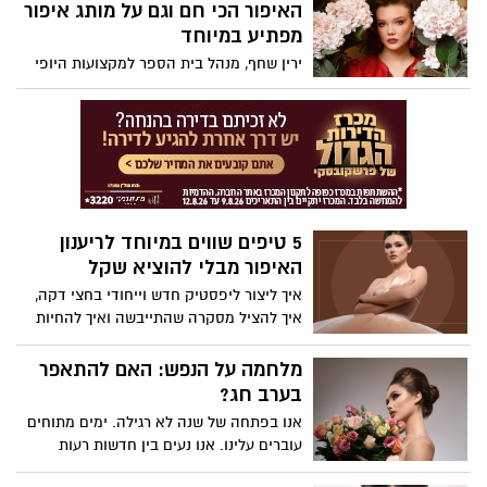
הזמן לבדוק לא מה את עושה, אלא איפה את
האיפור הכי חם וגם על מותג איפור
עושה את זה.
מפתיע במיוחד
ירין שחף, מנהל בית הספר למקצועות היופי
וחזאי טרנדים עם מגמות הסטייל לשנים 25-26
והדרך לעשות זאת נכון
5 טיפים שווים במיוחד לריענון
האיפור מבלי להוציא שקל
איך ליצור ליפסטיק חדש וייחודי בחצי דקה,
איך להציל מסקרה שהתייבשה ואיך להחיות
צלליות שהפכו דהויות? ירין שחף, מנהל בית
הספר למקצועות היופי, עוזר לרענן את מגירת
מלחמה על הנפש: האם להתאפר
האיפור בלי לפתוח את הארנק
בערב חג?
אנו בפתחה של שנה לא רגילה. ימים מתוחים
עוברים עלינו. אנו נעים בין חדשות רעות
לגרועות יותר. אלה בקלות יכולות להוביל