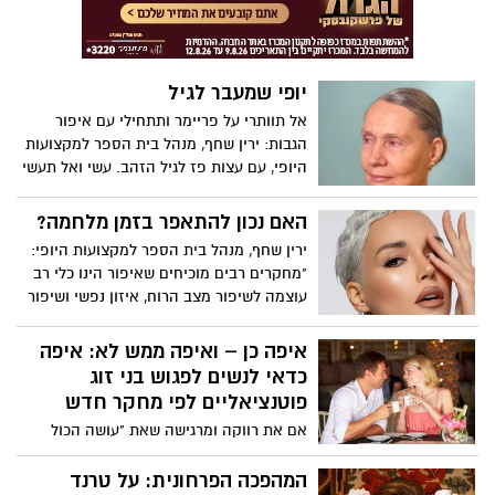
הראשית לישראל מחויבת לאפשר לנשים
לגשת לבחינות ההסמכה לרבנות, בדיוק כמו
גברים.
יופי שמעבר לגיל
אל תוותרי על פריימר ותתחילי עם איפור
הגבות: ירין שחף, מנהל בית הספר למקצועות
היופי, עם עצות פז לגיל הזהב. עשי ואל תעשי
מדריך האיפור לגיל השלישי:
האם נכון להתאפר בזמן מלחמה?
ירין שחף, מנהל בית הספר למקצועות היופי:
"מחקרים רבים מוכיחים שאיפור הינו כלי רב
עוצמה לשיפור מצב הרוח, איזון נפשי ושיפור
הביטחון העצמי". כך תעשי זאת נכון:
איפה כן – ואיפה ממש לא: איפה
כדאי לנשים לפגוש בני זוג
פוטנציאליים לפי מחקר חדש
אם את רווקה ומרגישה שאת "עושה הכול
נכון" – יוצאת, מדברת, יוזמת, פותחת את הלב
– אבל עדיין לא מוצאת זוגיות, אולי הגיע
המהפכה הפרחונית: על טרנד