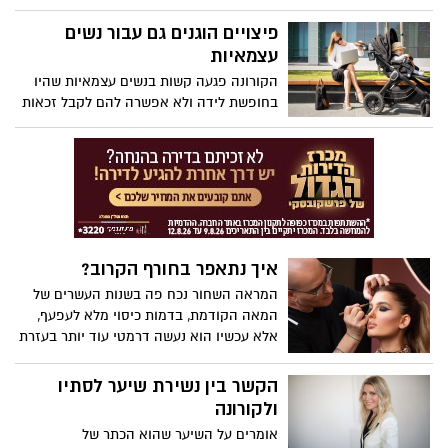
וגני הילדים בחודש אוקטובר חזרו לשוק
העבודה 98,075 עובדים, 68,831 הן נשים,
פיצויים הוגנים גם עבור נשים
המהוות 70.2% מכלל החוזרים לעבודה, ו-
עצמאיות
29,244 גברים, המהווים 29.8% מכלל החוזרים
הקורונה פגעה קשות בנשים עצמאיות שהיו
לעבודה - כך עולה מנתוני שירות התעסוקה.
בחופשת לידה ולא אפשרה להם לקבל זכאות
זכאיות למענקי קורונה, נשים ששהו ב-2019
בחופשת לידה לא יכלו להעיד על ירידה
במחזור העסקי עקב העובדה שלא עבדו
באותה השנה, ולכן היא לא שיקפה את
הכנסותיהן המלאות, במשך חודשים ארוכים
התנהל מאבק וועדת הכספים הצביעה
הבעייתיות בשיטה זו, וביקשה לתקנה.
איך נתאפר בחורף הקרוב?
המראה השחור נכח פה בשנות העשרים של
המאה הקודמת, בדמות כיסוי מלא לעפעף,
אלא עכשיו הוא נעשה דרמטי עוד יותר בעזרת
סיומת שפיצית.
הקשר בין נשירת שיער לסתיו
ולקורונה
אומרים על השיער שהוא הכתר של