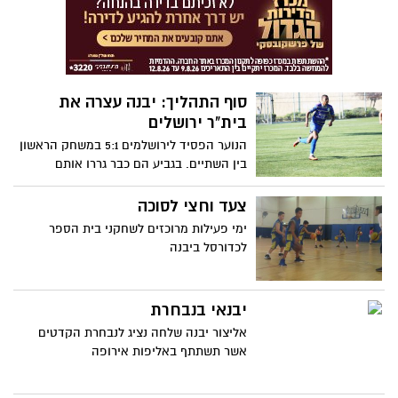
סוף התהליך: יבנה עצרה את
בית"ר ירושלים
הנוער הפסיד לירושלמים 5:1 במשחק הראשון
בין השתיים. בגביע הם כבר גררו אותם
להארכה ונכנעו רק בפנדלים – ואז הגיעה
הנקמה במשחק הליגה: 1:3 מוחץ לחניכיו של
צעד וחצי לסוכה
רונן איטח שהצהיר: "המקום השני זו המטרה
ימי פעילות מרוכזים לשחקני בית הספר
שלנו"
לכדורסל ביבנה
יבנאי בנבחרת
אליצור יבנה שלחה נציג לנבחרת הקדטים
אשר תשתתף באליפות אירופה