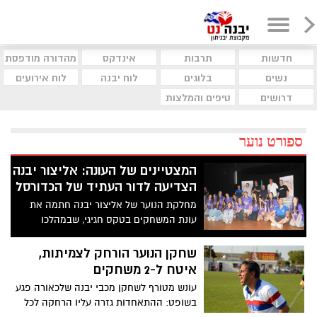
חדשות
תרבות
אינדקס
מהדורה מודפסת
נשים
בלוגים
לוח יבנה
לוח אירועים
דרושים
טיפים והמלצות
ספורט נוער
המצטיינים של העונה: אליצור יבנה
הצדיעה לדור העתיד של הכדורסל
מחלקת הנוער של אליצור יבנה חתמה את
עונת המשחקים בטקס חגיגי, שבמהלכו
הוענקו גביעים ותעודות הוקרה לשחקנים
ולשחקניות שהצטיינו לאורך השנה. מדובר
שחקן הנוער הורחק לצמיתות,
באחת העונות המוצלחות בשנים האחרונות.
איטח ל-2 משחקים
עונת 2025/26 הסתיימה עם *ארבע עליות ליגה,
עונש מטורף לשחקן מכבי יבנה שלכאורה פגע
שלוש אליפויות* ושורת הישגים מרשימים בכל
בשופט: ההתאחדות גזרה עליו הרחקה לכל
שכבות הגיל, עדות לעבודה המקצועית,