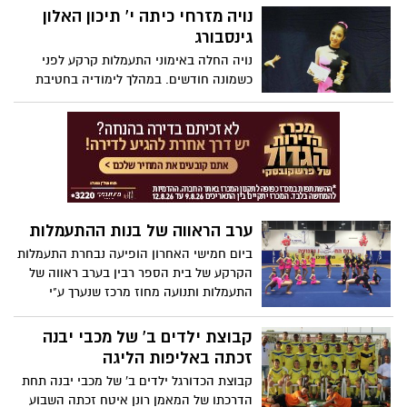
נויה מזרחי כיתה י' תיכון האלון
גינסבורג
נויה החלה באימוני התעמלות קרקע לפני
כשמונה חודשים. במהלך לימודיה בחטיבת
הביניים היא למדה במגמת המחול של בית
הספר.
ערב הראווה של בנות ההתעמלות
ביום חמישי האחרון הופיעה נבחרת התעמלות
הקרקע של בית הספר רבין בערב ראווה של
התעמלות ותנועה מחוז מרכז שנערך ע"י
משרד החינוך המפקח על חינוך הגופני. מתוך
כ 70 קבוצות בתי ספר אשר התחרו בתחרויות
קבוצת ילדים ב' של מכבי יבנה
אזוריות נבחרו 11 קבוצות וביניהם נבחרת בית
זכתה באליפות הליגה
הספר. הבנות הופיעו בצורה מרהיבה והרשימו
קבוצת הכדורגל ילדים ב' של מכבי יבנה תחת
את הקהל. כל הכבוד לבנות למורה לספורט
הדרכתו של המאמן רונן איטח זכתה השבוע
תמי להורים המלווים שתמכו ועודדו ולצוות