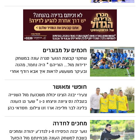
חכמים על מבוגרים
שחקני קבוצת הנוער סגרה עונה במשחק
ידידות מול... הוריהם * היה נחמד, מהנה
ובעיקר משעשע לראות איך אבא רודף אחרי
הילד עם הכדור ארז זנו צילום: חסדאי כהן
חופשי ומאושר
צעירי יבנה הציגו יכולת משכנעת מול השנייה
בטבלה נס ציונה וניצחו 1-3 * שער 13 העונה
בליגה לבר חליפה ארז זנו צילום: חסדאי כהן
מחכים לחדרה
נוער יבנה הפסידו 1-0 לגדנ"ע יהודה ומחכים
בשבת למשחק העונה מבחינתם מול הפועל