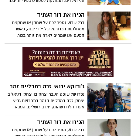
וגני הילדים. המחלקה לספורט בעיריית יבנה
תקיים מחנה כדורגל, כדורסל והתעמלות
קרקע החל מיום ראשון 2.4.17 ועד יום חמישי
הכירו את דור העתיד
6.4.17
בכל שבוע נספר לכם על שחקן או שחקנית
ממחלקות הכדורסל של ילדי יבנה, כאשר
הפעם אנו שמחים לארח את זוהר בכור,
שחקנית קט סל בנות ענבר, שמספרת לנו על
עצמה ועל הרצון להשתפר וגם: מה השאיפה
הגדולה?
ג'ודוקא יבנאי זכה במדליית זהב
נכדו של שופט העבר יצחק בן יצחק, דניאל בן
יצחק, זכה במדליית הזהב בתחרויות גביע
איגוד הג'ודו שהתקיימו בירושלים. הסבא
הגאה: "הנכד ענק, היה שווה לקום מוקדם"
הכירו את דור העתיד
בכל שבוע נספר לכם על שחקן או שחקנית