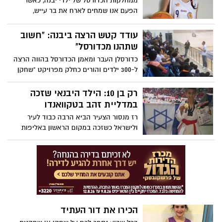
ממחלקות הכדורסל של ילדי יבנה, כאשר
הפעם אנו שמחים לארח את בר עייש,
שחקנית קט סל בנות ענבר, שמספרת לנו על
עצמה, החלומות ועל מהות הכדורסל בחייה
עודד קטש הרצה ביבנה: "חשוב
שתהנו מכדורסל"
כדורסלן העבר ומאמן הכדורסל בהווה הרצה
ל-300 ילדים והורים כחלק מפרויקט "שחקן
אמיתי" שהחל ביבנה. קטש סיפר גם על
הקריירה המפוארת שעבר והוסיף: "תאהבו
רק בן 10: הילד היבנאי שזכה
את זה – ככה ההצלחה תגיע"
במדליית זהב בטקוואנדו
רז מנסור הצעיר הביא הרבה כבוד לעיר
ולישראל כשזכה במקום הראשון באליפות
אירופה הפתוחה בטקוואנדו שהתקיימה
בבולגריה עם למעלה מ-1,000 משתתפים
הכירו את דור העתיד