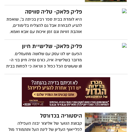
באליפות הליגה (מחוז שפלה) לאחר ניצחון 1-
מאמני ההתעמלות של הנבחרת : אלכס חסיד,
3 על השנייה בטבלה, מכבי קריית גת.
פליק פלאק- טליה סוויסה
טניה טיטוב,רז פורת,יערה דוד, מוריה דורי ולין
גורביץ
היא לומדת בבית ספר רבין בכיתה ב', שואפת
להגיע לנבחרת אבל גם להצליח בלימודים,
אוהבת זוויות וגם זמן איכות עם אבא ואמא.
תעשו היכרות עם טליה סוויסה
פליק פלאק- שלישיית חיון
הפעם יש לנו עסק עם שלושה מתעמלים.
מדובר בשלישיה איה, כורם ומיה חיון בני ה-
10 שעושים הכל כפול 3 ונראה כי לפחות בבית
הספר להתעמלות זה בהחלט משתלם להם
היסטוריה בכדורסל
קבוצת הנוער של אליצור יבנה העפילה
לפלייאוף העליון של ליגת העל ותתמודד מול