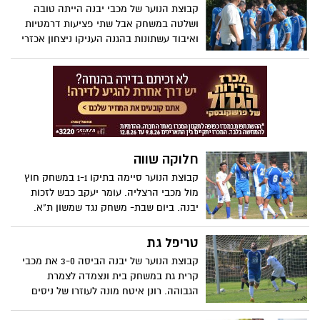
קבוצת הנוער של מכבי יבנה הייתה טובה
ושלטה במשחק אבל שתי פציעות דרמטיות
ואיבוד עשתונות בהגנה העניקו ניצחון אכזרי
לשמשון תל אביב רגע לפני היציאה לפגרה
חלוקה שווה
קבוצת הנוער סיימה בתיקו 1-1 במשחק חוץ
מול מכבי הרצליה. עומר יעקב כבש לזכות
יבנה. ביום שבת- משחק נגד שמשון ת"א.
בהצלחה
טריפל גת
קבוצת הנוער של יבנה הביסה 3-0 את מכבי
קרית גת במשחק בית ונצמדה לצמרת
הגבוהה. רונן איטח מונה לעוזרו של ניסים
גיטר. המשחק הבא- בחוץ נגד מכבי הרצליה