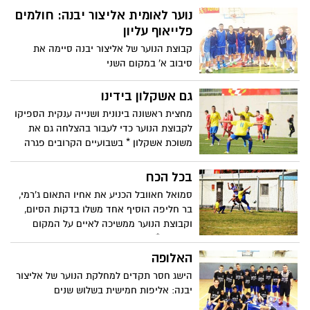
נוער לאומית אליצור יבנה: חולמים
פלייאוף עליון
קבוצת הנוער של אליצור יבנה סיימה את
סיבוב א' במקום השני
גם אשקלון בידינו
מחצית ראשונה בינונית ושנייה ענקית הספיקו
לקבוצת הנוער כדי לעבור בהצלחה גם את
משוכת אשקלון * בשבועיים הקרובים פגרה
ארז זנו צילום: חסדאי כהן
בכל הכח
סמואל חאוובל הכניע את אחיו התאום ג'רמי,
בר חליפה הוסיף אחד משלו בדקות הסיום,
וקבוצת הנוער ממשיכה לאיים על המקום
הראשון * בשבת משחק חוץ באשקלון ארז זנו
צילום: חסדאי כהן
האלופה
הישג חסר תקדים למחלקת הנוער של אליצור
יבנה: אליפות חמישית בשלוש שנים