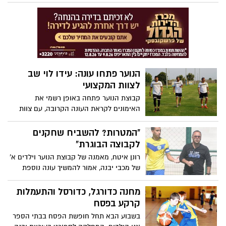
החיים. המאמן קיבל קנס של 1000 שקלים
לערכים ולדרך שמובילים את המועדון לאורך
ויורחק משני משחקים
השנים
הנוער פתחו עונה: עידו לוי שב
לצוות המקצועי
קבוצת הנוער פתחה באופן רשמי את
האימונים לקראת העונה הקרובה, עם צוות
מקצועי רחב שכולל גם את מאמן הכושר מאור
פרץ. איטח: ״קיבלתי חיזוקים, מקווה להכשיר
"המטרות? להשביח שחקנים
שחקנים לקבוצה הבוגרת״
לקבוצה הבוגרת"
רונן איטח, מאמנה של קבוצת הנוער וילדים א'
של מכבי יבנה, אמור להמשיך עונה נוספת
בתפקידו וכעת הוא מסכם עונה בראיון
ליבניתון. עונה מוצלחת מבחינתו שהסתיימה
מחנה כדורגל, כדורסל והתעמלות
באליפות לילדים א' וגם הישג מרשים בדמות
קרקע בפסח
סיבוב שלם ללא הפסד עם קבוצת הנוער
בשבוע הבא תחל חופשת הפסח בבתי הספר