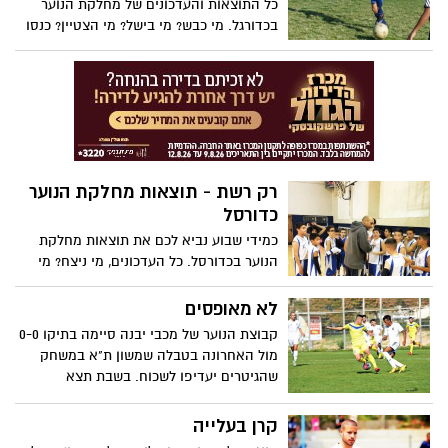
כל התוצאות והעדכונים של מחלקת הנוער
בכדורגל. מי כבש? מי בישל? מי הצטיין? כנסו
רק רשת - תוצאות מחלקת הנוער
כדורסל
כמידי שבוע נביא לכם את תוצאות מחלקת
הנוער בכדורסל. כל העדכונים, מי ניצח? מי
הפסיד? מי הצטיין? הכל בפנים
לא מאופסים
קבוצת הנוער של מכבי יבנה סיימה בתיקו 0-0
מול האחרונה בטבלה שמשון ת"א במשחק
שהגיטרים יעדיפו לשכוח. בשבת תצא
הקבוצה למשחק חוץ מול גדנ"ע ת"א
קרן בעלייה