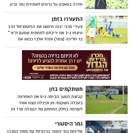
חדרה במאבק על כרטיס לשמינית גמר גביע
המדינה ארז זנו
התעוררו בזמן
צעירי מכבי יבנה מימשו את הפוטנציאל הרב
וניצחו 2-3 את יריבתם לתחתית שמעון ת"א *
בר חליפה (צמד) ותהל אלבז כבשו את
השערים והעניקו ניצחון במתנה למאמן שלהם
שחגג יום הולדת * היריבה הבאה: גדנ"ע תל
אביב בחוץ ארז זנו
משתקמים בחן
קבוצת הנוער הביסה 0-3 את האחרונה
בטבלה השקמה חן וקיבלה קצת אוויר
לנשימה בחלק התחתון של הטבלה ארז זנו
צילום: חסדאי כהן
גמר היסטורי
אליפות בתי הספר בכדורסל של מחוז המרכז: