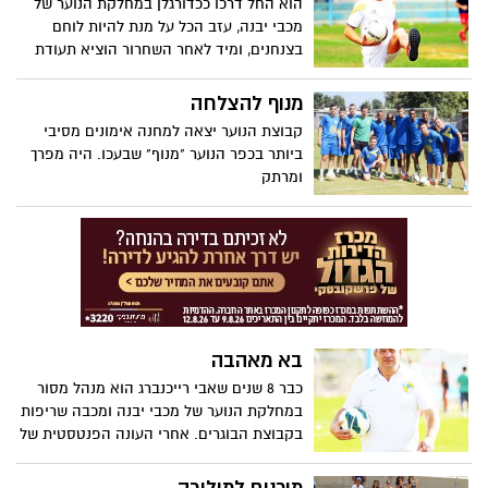
הוא החל דרכו ככדורגלן במחלקת הנוער של
מכבי יבנה, עזב הכל על מנת להיות לוחם
בצנחנים, ומיד לאחר השחרור הוציא תעודת
מדריך מכון כושר. עם הזמן השתכלל והשתדרג
ובשנתיים האחרונות הוא האיש שאחראי על
מנוף להצלחה
הכושר של קבוצת הנוער ומהעונה גם של
קבוצת הנוער יצאה למחנה אימונים מסיבי
אליצור בכדורסל והוא בסך הכל בן 26. אמיר
ביותר בכפר הנוער "מנוף" שבעכו. היה מפרך
קרן- ראיון הכרות
ומרתק
בא מאהבה
כבר 8 שנים שאבי רייכנברג הוא מנהל מסור
במחלקת הנוער של מכבי יבנה ומכבה שריפות
בקבוצת הבוגרים. אחרי העונה הפנטסטית של
צעירי יבנה, הגיע הזמן שגם האנשים מאחורי
הקלעים יקבלו את הכבוד שמגיע להם