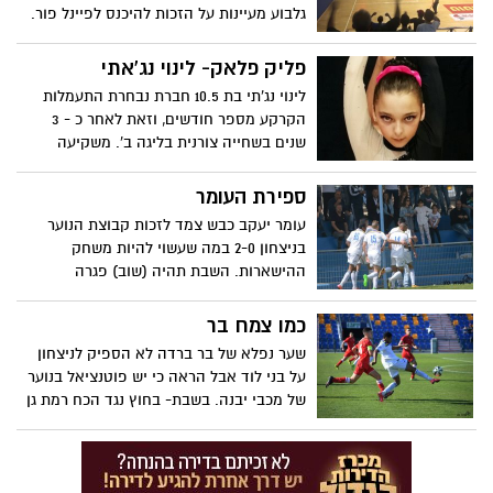
גלבוע מעיינות על הזכות להיכנס לפיינל פור.
היכל הספורט צפוי להיות מלא עד אפס מקום
פליק פלאק- לינוי נג'אתי
לינוי נג'תי בת 10.5 חברת נבחרת התעמלות
הקרקע מספר חודשים, וזאת לאחר כ - 3
שנים בשחייה צורנית בליגה ב'. משקיעה
באהבה רבה את רוב זמנה הפנוי בנבחרת
ומקווה להגיע רחוק ככל האפשר בעולם
ספירת העומר
התחרותי.
עומר יעקב כבש צמד לזכות קבוצת הנוער
בניצחון 2-0 במה שעשוי להיות משחק
ההישארות. השבת תהיה (שוב) פגרה
כמו צמח בר
שער נפלא של בר ברדה לא הספיק לניצחון
על בני לוד אבל הראה כי יש פוטנציאל בנוער
של מכבי יבנה. בשבת- בחוץ נגד הכח רמת גן