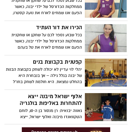
בכל שבוע נספר לכם על שחקן או שחקנית
ממחלקות הכדורסל של ילדי יבנה, כאשר
הפעם אנו שמחים לארח את נועה קסטרו,
שחקנית קט סל בנות ענבר, שמספרת לנו על
עצמה, החלומות ועל מהות הכדורסל בחייה
הכירו את דור העתיד
בכל שבוע נספר לכם על שחקן או שחקנית
ממחלקות הכדורסל של ילדי יבנה, כאשר
הפעם אנו שמחים לארח את טל בעהם
החמודה, שחקנית קט סל, שמספרת לנו על
החלום שלה ומה היא עושה בשביל להגיע
קפטנית בקבוצת בנים
לטופ של הכדורסל.
יהלי לוי עדיין לא יכולה לשחק בקבוצת הבנות
של יבנה בגלל גילה – אך בנבחרת היא
בהחלט נמצאת. היא חולמת לשחק בחו"ל
כשתגדל, אוהבת את סטף קרי ("הוא חתיך")
ומעריצה שחקנית מיוחדת
אלוף ישראל מיבנה ייצא
להתחרות באליפות בולגריה
גאווה יבנאית: רן מנסור בן ה-10, לוחם
הטקוואנדו מיבנה ואלוף ישראל, ייצא
להשתתף כחלק ממשלחת ישראלית באליפות
בולגריה הפתוחה שתערך בחודש מרץ