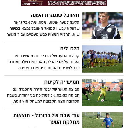
בלימודים בראש ובראשונה. בית הספר פועל
תחת הדרכתם של חיים אזולאי מנהל ענף
הכדורגל ועוזרו אלי כהן מנהל ביהס לכדורגל.
חאוובל שנגמרת העונה
במהלך החופשה מהלימודים יפעיל ביהס
הליגה לנוער אוטוטו מסתיימת אבל נראה
לכדורגל מחנה קיץ בין התאריכים 1-30/7 אשר
שדווקא עכשיו סמואל חאוובל נמצא בכושר
יתקיים במרכז הספורט. שם הילדים ילמדו
שיא. החלוץ המצוין כבש פעמיים עבור הנוער
את כל יסודות הכדורגל. ישחקו נגד קייטנות
שניצח 2-1 את מכבי הרצליה. בשבת (11:00)
מהאיזור וחהנו מפעילות משלימה בסופרלנד
תארח הקבוצה בפעם האחרונה בבית ותערוך
הלכו לים
ובימית 2000. החל מהתאריך 1.9.15 תחילת
טקס נחמד עבור העוזבים את המחלקה.
קבוצת הנוער של מכבי יבנה ממשיכה את
שנת הלימודים יחזור ביהס לכדורגל להפעיל
תגיעו לפרגן
העונה על אדי הדלק האחרונים שלה ומחכה
את הפעילות בבתי הספר השונים. ניתן
כבר לשריקת הסיום. בינתיים הפסידה
להירשם ולשריין מקום בקבוצות החל מתאריך
הקבוצה 3-2 לעירוני בת ים במשחק הפכפך
1.8.15. בברכת חופשה מהנה.
במיוחד. בשבת תצא יבנה למשחק חוץ מול
חמישייה לקינוח
שמשון ת"א.
קבוצת הנוער של יבנה חזרה מהפגרה עם
תבוסה כואבת 5-1 למוליכה בני יהודה. בשבת
הקרובה תצא הקבוצה למשחק חוץ נוסף,
הפעם מול מכבי ב"ש. בהצלחה
עוד שבת של כדורגל - תוצאות
מחלקת הנוער