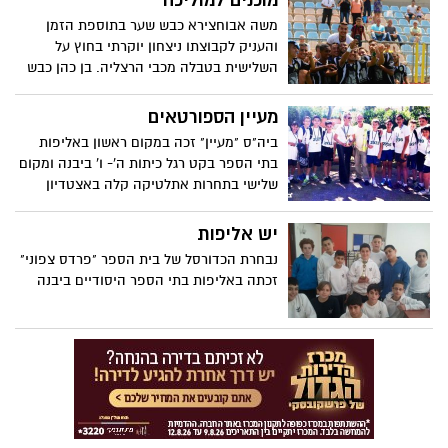
מוכנים למוליכה
משה אבוחצירא כבש שער בתוספת הזמן
והעניק לקבוצתו ניצחון יוקרתי בחוץ על
השלישית בטבלה מכבי הרצליה. בן כהן כבש
את הראשון עבור היבנאים ועכשיו יבנה מגיעה
מוכנה לקראת המשחק מול העולה הטרייה
מעיין הספורטאים
לליגת העל נס ציונה
ביה"ס "מעיין" זכה במקום ראשון באליפות
בתי הספר בקט רגל כיתות ה'- ו' ביבנה ומקום
שלישי בתחרות אתלטיקה קלה באצטדיון
הלאומי בהדר יוסף
יש אליפות
נבחרת הכדורסל של בית הספר "פרדס צפוני"
זכתה באליפות בתי הספר היסודיים ביבנה